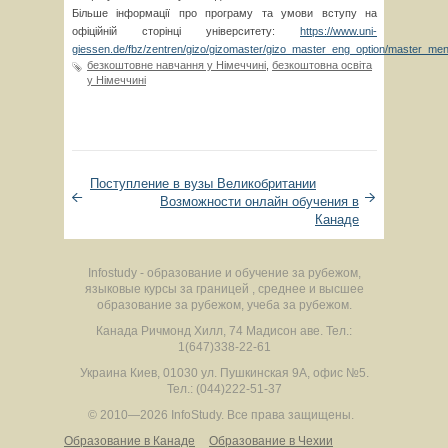
Більше інформації про програму та умови вступу на
офіційній сторінці університету:
https://www.uni-
giessen.de/fbz/zentren/gizo/gizomaster/gizo_master_eng_option/master_me
безкоштовне навчання у Німеччині
,
безкоштовна освіта
у Німеччині
Поступление в вузы Великобритании
Возможности онлайн обучения в
Канаде
Infostudy - образование и обучение за рубежом,
языковые курсы за границей , среднее и высшее
образование за рубежом, учеба за рубежом.
Канада
Ричмонд Хилл
,
74 Мадисон аве.
Тел.:
1(647)338-22-61
Украина
Киев
,
01030
ул. Пушкинская 9А, офис №5.
Тел.: (044)222-51-37
© 2010—2026 InfoStudy.
Все права защищены.
Образование в Канаде
Образование в Чехии