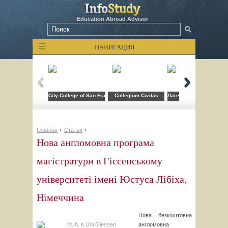
Education Abroad Advisor
НАВИГАЦИЯ
City College of San Francisco
Collegium Civitas
Лагерь компьютерных т
Главная
Статьи
Нова англомовна програма
магістратури в Гіссенському
університеті імені Юстуса Лібіха,
Німеччина
Нова безкоштовна
англомовна