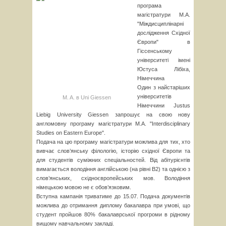
програма
магістратури M.A.
"Міждисциплінарні
дослідження Східної
Європи" в
Гіссенському
університеті імені
Юстуса Лібіха,
Німеччина
Один з найстаріших
університетів
M. A. в Uni Giessen
Німеччини Justus
Liebig University Giessen запрошує на свою нову
англомовну програму магістратури M.A. "Interdisciplinary
Studies on Eastern Europe".
Подача на цю програму магістратури можлива для тих, хто
вивчає слов’янську філологію, історію східної Європи та
для студентів суміжних спеціальностей. Від абітурієнтів
вимагається володіння англійською (на рівні В2) та однією з
слов’янських, східноєвропейських мов. Володіння
німецькою мовою не є обов’язковим.
Вступна кампанія триватиме до 15.07. Подача документів
можлива до отримання диплому бакалавра при умові, що
студент пройшов 80% бакалаврської прогроми в рідному
вищому навчальному закладі.