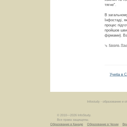
тягне".
В загальном
Інфостаді, я
процес підго
пройшов швид
фірмами). Ва
Канада
,
Язы
Учеба в С
Infostudy - образование и
© 2010—2026 InfoStudy.
Все права защищены.
Образование в Канаде
Образование в Чехии
Вр