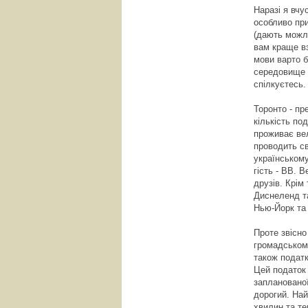
Наразі я вчу
особливо при
(дають можл
вам краще вз
мови варто б
середовище в
спілкуєтесь.
Торонто - пр
кількість по
проживає вел
проводить с
українському
гість - ВВ. 
друзів. Крім
Диснеленд та
Нью-Йорк та 
Проте звісно
громадськом
також податк
Цей податок 
запланованої
дорогий. Най
хвилин та те