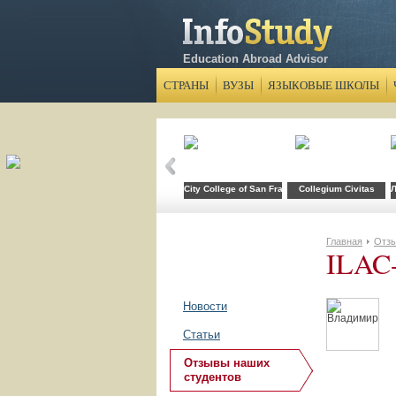
Education Abroad Advisor
СТРАНЫ
ВУЗЫ
ЯЗЫКОВЫЕ ШКОЛЫ
City College of San Francisco
Collegium Civitas
Л
Главная
Отзы
ILAC-
Новости
Статьи
Отзывы наших
студентов