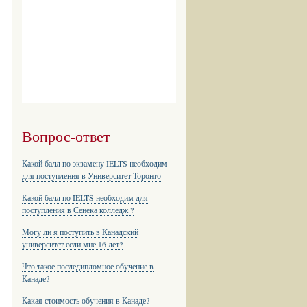
Вопрос-ответ
Какой балл по экзамену IELTS необходим
для поступления в Университет Торонто
Какой балл по IELTS необходим для
поступления в Сенека колледж ?
Могу ли я поступить в Канадский
университет если мне 16 лет?
Что такое последипломное обучение в
Канаде?
Какая стоимость обучения в Канаде?