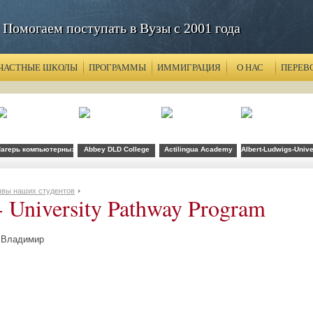
Помогаем поступать в Вузы с 2001 года
ЧАСТНЫЕ ШКОЛЫ
ПРОГРАММЫ
ИММИГРАЦИЯ
О НАС
ПЕРЕВ
агерь компьютерных технологий FLS при CSU Fullerton
Abbey DLD College
Actilingua Academy
Albert-Ludwigs-Unive
вы наших студентов
 University Pathway Program
Владимир