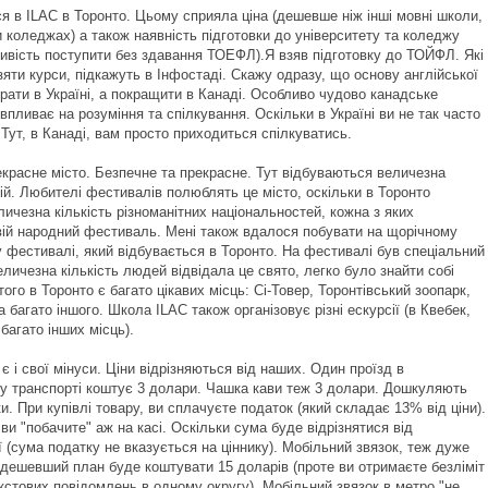
ся в ILAC в Торонто. Цьому сприяла ціна (дешевше ніж інші мовні школи,
 коледжах) а також наявність підготовки до університету та коледжу
ивість поступити без здавання ТОЕФЛ).Я взяв підготовку до ТОЙФЛ. Які
яти курси, підкажуть в Інфостаді. Скажу одразу, що основу англійської
рати в Україні, а покращити в Канаді. Особливо чудово канадське
пливає на розуміння та спілкування. Оскільки в Україні ви не так часто
 Тут, в Канаді, вам просто приходиться спілкуватись.
екрасне місто. Безпечне та прекрасне. Тут відбуваються величезна
дій. Любителі фестивалів полюблять це місто, оскільки в Торонто
ичезна кількість різноманітних національностей, кожна з яких
вій народний фестиваль. Мені також вдалося побувати на щорічному
 фестивалі, який відбувається в Торонто. На фестивалі був спеціальний
Величезна кількість людей відвідала це свято, легко було знайти собі
 того в Торонто є багато цікавих місць: Сі-Товер, Торонтівський зоопарк,
 багато іншого. Школа ILAC також організовує різні ескурсії (в Квебек,
багато інших місць).
 є і свої мінуси. Ціни відрізняються від наших. Один проїзд в
у транспорті коштує 3 долари. Чашка кави теж 3 долари. Дошкуляють
и. При купівлі товару, ви сплачуєте податок (який складає 13% від ціни).
ви "побачите" аж на касі. Оскільки сума буде відрізнятися від
 (сума податку не вказується на ціннику). Мобільний звязок, теж дуже
дешевший план буде коштувати 15 доларів (проте ви отримаєте безліміт
кстових повідомлень в одному округу). Мобільний звязок в метро "не