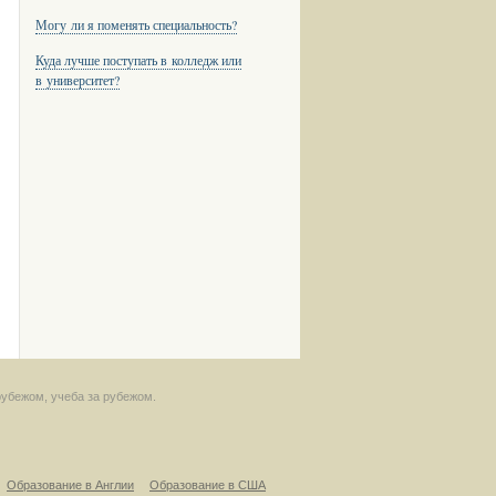
Могу ли я поменять специальность?
Куда лучше поступать в колледж или
в университет?
рубежом, учеба за рубежом.
Образование в Англии
Образование в США