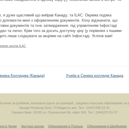
у, я дуже щасливий що вибрав Канаду, та ILAC. Окрема подяка
кі допомогли мені з оформленням документів. Хочу відзначити, що
товки документів та їхнє затвердження, під управлінням Інфостаді
ко та легко. Крім того за досить доступну ціну (у порівняні з іншими
рто лише слідкувати за акціями на сайті Інфостаді. Успіхів вам!
ковая школа ILAC
енека Колледже (Канада)
Учеба в Сенека колледж Канада
 обучение за рубежом, языковые курсы за границей , среднее и высшее образование за 
Канада
Ричмонд Хилл
,
74 Мадисон аве.
Тел.: 1(647)338-22-61
Украина
Киев
,
01030
ул. Пушкинская 9А, офис №5.
Тел.: (044)222-51-37
ачи в Чехии
Частные школы
Образование в Польше
Образование в Швейцарии