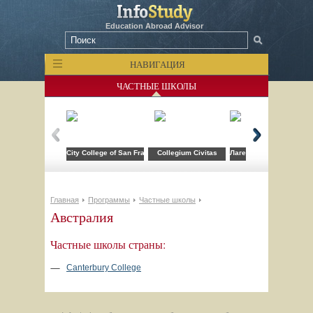
Education Abroad Advisor
НАВИГАЦИЯ
ЧАСТНЫЕ ШКОЛЫ
City College of San Francisco
Collegium Civitas
Лагерь компьютерных т
Главная
Программы
Частные школы
Австралия
Частные школы страны:
Canterbury College