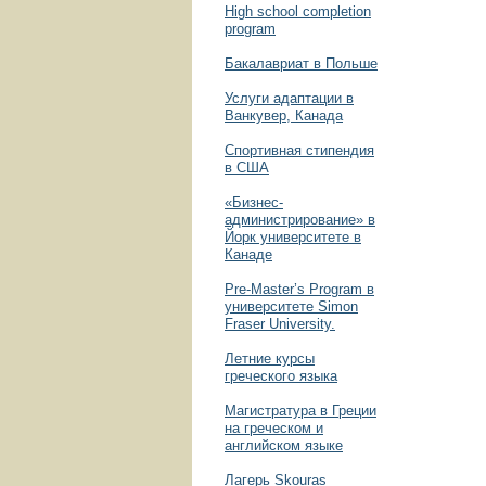
High school completion
program
Бакалавриат в Польше
Услуги адаптации в
Ванкувер, Канада
Спортивная стипендия
в США
«Бизнес­
администрирование» в
Йорк университете в
Канаде
Pre-Master’s Program в
университете Simon
Fraser University.
Летние курсы
греческого языка
Магистратура в Греции
на греческом и
английском языке
Лагерь Skouras