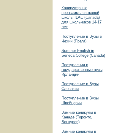
Каникулярные
программы языковой
школы ILAC (Canada)
для школьников 14-17
лет
Поступление в Вузы в
Чехии (Прага)
Summer English in
Seneca College (Canada)
Поступления в
государственные вузы
Ирландии
Поступление в Вузы
Словакии
Поступление в Вузы
Швейцарии
Зимние каникулы в
Канаде (Торонто,
Ванкувер)
Зимние каникулы в