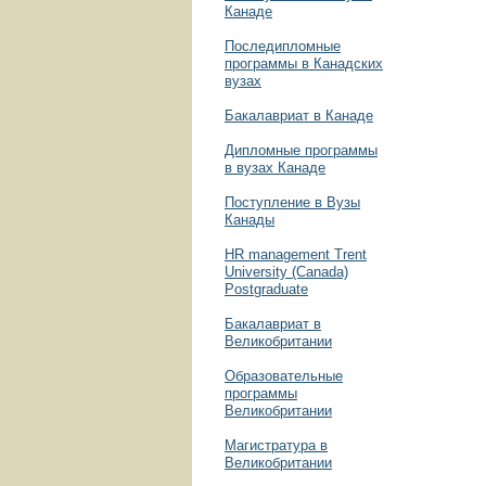
Канаде
Последипломные
программы в Канадских
вузах
Бакалавриат в Канаде
Дипломные программы
в вузах Канаде
Поступление в Вузы
Канады
HR management Trent
University (Canada)
Postgraduate
Бакалавриат в
Великобритании
Образовательные
программы
Великобритании
Магистратура в
Великобритании