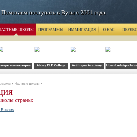
Помогаем поступать в Вузы с 2001 года
ЧАСТНЫЕ ШКОЛЫ
ПРОГРАММЫ
ИММИГРАЦИЯ
О НАС
ПЕРЕВ
агерь компьютерных технологий FLS при CSU Fullerton
Abbey DLD College
Actilingua Academy
Albert-Ludwigs-Unive
граммы
Частные школы
ция
школы страны:
s Roches