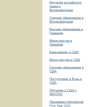
Изучение английского
языка в
Великобритании
Среднее образование в
Великобритании
Высшее образование в
Германии
Магистратура в
Германии
Бакалавриат в США
Магистратура в США
Среднее образование в
США
Поступление в Вузы в
США
Обучение в США с
NAVITAS
Программа International
First Year USA.