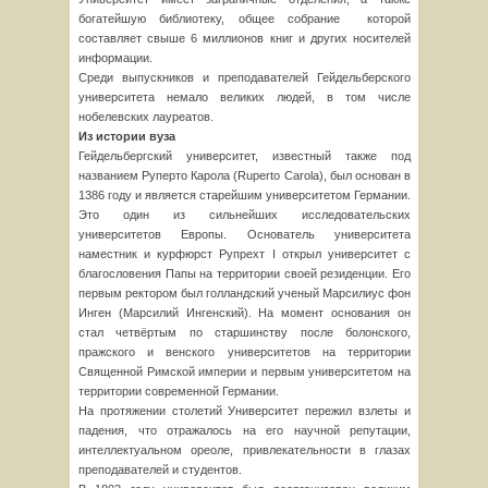
богатейшую библиотеку, общее собрание которой
составляет свыше 6 миллионов книг и других носителей
информации.
Среди выпускников и преподавателей Гейдельберского
университета немало великих людей, в том числе
нобелевских лауреатов.
Из истории вуза
Гейдельбергский университет, известный также под
названием Руперто Карола (Ruperto Carola), был основан в
1386 году и является старейшим университетом Германии.
Это один из сильнейших исследовательских
университетов Европы. Основатель университета
наместник и курфюрст Рупрехт I открыл университет с
благословения Папы на территории своей резиденции. Его
первым ректором был голландский ученый Марсилиус фон
Инген (Марсилий Ингенский). На момент основания он
стал четвёртым по старшинству после болонского,
пражского и венского университетов на территории
Священной Римской империи и первым университетом на
территории современной Германии.
На протяжении столетий Университет пережил взлеты и
падения, что отражалось на его научной репутации,
интеллектуальном ореоле, привлекательности в глазах
преподавателей и студентов.