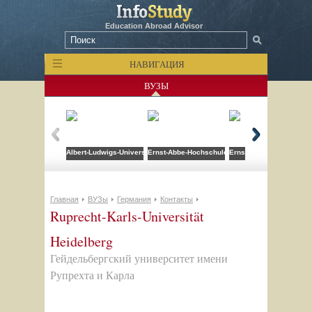
Education Abroad Advisor
НАВИГАЦИЯ
ВУЗЫ
Albert-Ludwigs-Universitat Freiburg
Ernst-Abbe-Hochschule Jena (EAH Jena)
Ernst-Moritz-Arndt Uni 
Главная
ВУЗы
Германия
Контакты
Ruprecht-Karls-Universität
Heidelberg
Гейдельбергский университет имени
Рупрехта и Карла