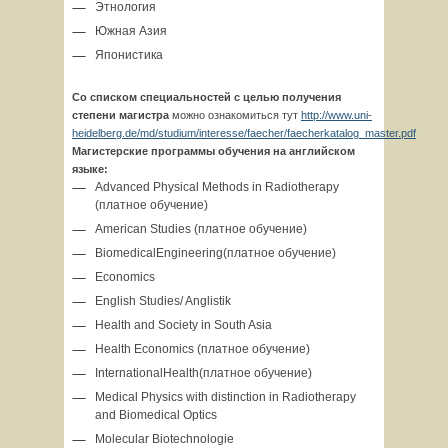
Этнология
Южная Азия
Японистика
Со списком специальностей с целью получения
степени магистра
можно ознакомиться тут
http://www.uni-
heidelberg.de/md/studium/interesse/faecher/faecherkatalog_master.pdf
Магистерские программы обучения на английском
языке:
Advanced Physical Methods in Radiotherapy
(
платное
обучение
)
American Studies (
платное
обучение
)
BiomedicalEngineering(
платное
обучение
)
Economics
English Studies/ Anglistik
Health and Society in South Asia
Health Economics (
платное
обучение
)
InternationalHealth(
платное
обучение
)
Medical Physics with distinction in Radiotherapy
and Biomedical Optics
Molecular Biotechnologie