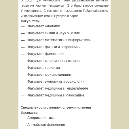
В 1802 году университет был реорганизован великим
герцогом Карлом Фридрихом. Это было второе рождение
Университета. С тех пор он называется Гейдельбергским
университетом имени Руперта и Карла.
Факультеты:
Факультет биологии
Факультет химии и наук о Земле
Факультет математики и информатики
Факультет физики и астрономии
Факультет философии
Факультет современных языков
Факультет теологии
Факультет юриспруденции
Факультет экономики и социологии
Факультет медицины в Гейдельберге
Факультет медицины в Маннхайме
Специальности с целью получения степени
бакалавра:
Американистика
Английская филология