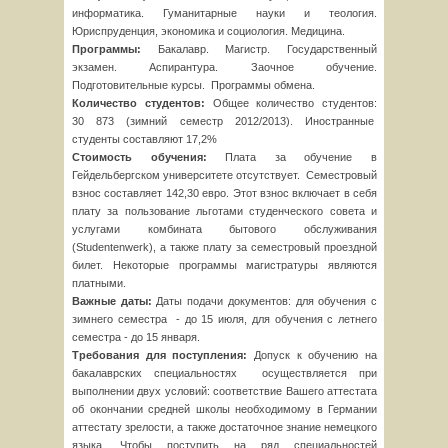
информатика. Гуманитарные науки и теология.
Юриспруденция, экономика и социология. Медицина.
Программы:
Бакалавр. Магистр. Государственный
экзамен. Аспирантура. Заочное обучение.
Подготовительные курсы. Программы обмена.
Количество студентов:
Общее количество студентов:
30 873 (зимний семестр 2012/2013). Иностранные
студенты составляют 17,2%
Стоимость обучения:
Плата за обучение в
Гейдельбергском университете отсутствует. Семестровый
взнос составляет 142,30 евро. Этот взнос включает в себя
плату за пользование льготами студенческого совета и
услугами комбината бытового обслуживания
(Studentenwerk), а также плату за семестровый проездной
билет. Некоторые программы магистратуры являются
платными.
Важные даты:
Даты подачи документов: для обучения с
зимнего семестра - до 15 июля, для обучения с летнего
семестра - до 15 января.
Требования для поступления:
Допуск к обучению на
бакалаврских специальностях осуществляется при
выполнении двух условий: соответствие Вашего аттестата
об окончании средней школы необходимому в Германии
аттестату зрелости, а также достаточное знание немецкого
языка. Чтобы поступить на ряд специальностей