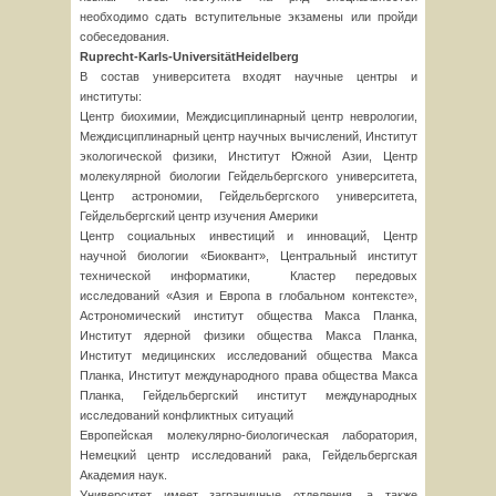
необходимо сдать вступительные экзамены или пройди
собеседования.
Ruprecht
-
Karls
-
Universit
ä
t
Heidelberg
В состав университета входят научные центры и
институты:
Центр биохимии, Междисциплинарный центр неврологии,
Междисциплинарный центр научных вычислений, Институт
экологической физики, Институт Южной Азии, Центр
молекулярной биологии Гейдельбергского университета,
Центр астрономии, Гейдельбергского университета,
Гейдельбергский центр изучения Америки
Центр социальных инвестиций и инноваций, Центр
научной биологии «Биоквант», Центральный институт
технической информатики, Кластер передовых
исследований «Азия и Европа в глобальном контексте»,
Астрономический институт общества Макса Планка,
Институт ядерной физики общества Макса Планка,
Институт медицинских исследований общества Макса
Планка, Институт международного права общества Макса
Планка, Гейдельбергский институт международных
исследований конфликтных ситуаций
Европейская молекулярно-биологическая лаборатория,
Немецкий центр исследований рака, Гейдельбергская
Академия наук.
Университет имеет заграничные отделения, а также