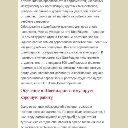
а также членов правительств и парламентов, известных
международных организаций, крупных бизнесменов,
владельцев банков и других видных деятелей, которые
отправляют своих детей на учебу за рубеж в элитные
учебные заведения
Образование в Швейцарии доступно для всех слоев
населения. Многие убеждены, что Швейцария — едва ли
не самая дорогая страна Европы. И частично это так.
Однако баснословная дороговизна касается лишь элитных
частных учебных заведений. Высшее образование в
Швейцарии в государственных вузах вовсе не дорого. К
примеру, в университетах в Швейцарии иностранные
студенты платят в среднем 500 швейцарских франков
(примерно 320 долларов) за семестр. Конечно, низкую
плату уравновешивает дороговизна проживания, однако
при экономном образе жизни расходы студентов будут
меньше, чем в США или Великобритании.
Обучение в Швейцарии стимулирует
хорошую работу
Одно из лучших образований в сфере туризма и
гостиничного менеджмента. По прогнозам экономистов, к
2020 году самой крупной индустрией в мире станет
туризм. Уже сегодня специалист в сфере гостиничного и
туристического бизнеса — одна из наиболее