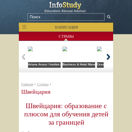
Education Abroad Advisor
НАВИГАЦИЯ
СТРАНЫ
Ariana Arosa / Institut auf dem Rosenberg
Business & Hotel Management School (BHMS)
Cesar Ritz Colleges Swi
Главная
Страны
Швейцария
Швейцария: образование с
плюсом для обучения детей
за границей