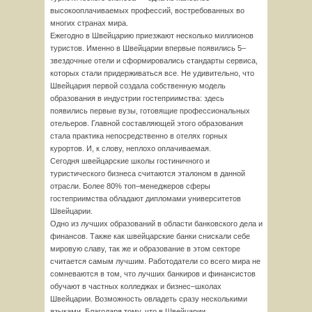
высокооплачиваемых профессий, востребованных во
многих странах мира.
Ежегодно в Швейцарию приезжают несколько миллионов
туристов. Именно в Швейцарии впервые появились 5–
звездочные отели и сформировались стандарты сервиса,
которых стали придерживаться все. Не удивительно, что
Швейцария первой создала собственную модель
образования в индустрии гостеприимства: здесь
появились первые вузы, готовящие профессиональных
отельеров. Главной составляющей этого образования
стала практика непосредственно в отелях горных
курортов. И, к слову, неплохо оплачиваемая.
Сегодня швейцарские школы гостиничного и
туристического бизнеса считаются эталоном в данной
отрасли. Более 80% топ–менеджеров сферы
гостеприимства обладают дипломами университетов
Швейцарии.
Одно из лучших образований в области банковского дела и
финансов. Также как швейцарские банки снискали себе
мировую славу, так же и образование в этом секторе
считается самым лучшим. Работодатели со всего мира не
сомневаются в том, что лучших банкиров и финансистов
обучают в частных колледжах и бизнес–школах
Швейцарии. Возможность овладеть сразу несколькими
языками. Благодаря тому, что в Швейцарии