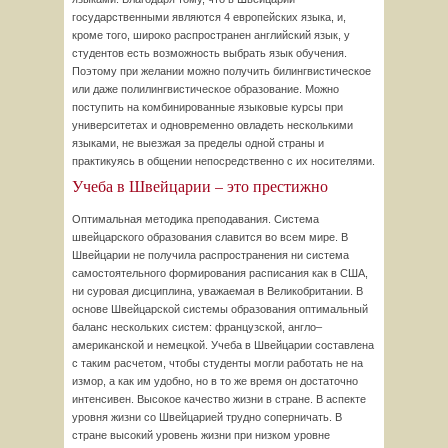
государственными являются 4 европейских языка, и,
кроме того, широко распространен английский язык, у
студентов есть возможность выбрать язык обучения.
Поэтому при желании можно получить билингвистическое
или даже полилингвистическое образование. Можно
поступить на комбинированные языковые курсы при
университетах и одновременно овладеть несколькими
языками, не выезжая за пределы одной страны и
практикуясь в общении непосредственно с их носителями.
Учеба в Швейцарии – это престижно
Оптимальная методика преподавания. Система
швейцарского образования славится во всем мире. В
Швейцарии не получила распространения ни система
самостоятельного формирования расписания как в США,
ни суровая дисциплина, уважаемая в Великобритании. В
основе Швейцарской системы образования оптимальный
баланс нескольких систем: французской, англо–
американской и немецкой. Учеба в Швейцарии составлена
с таким расчетом, чтобы студенты могли работать не на
измор, а как им удобно, но в то же время он достаточно
интенсивен. Высокое качество жизни в стране. В аспекте
уровня жизни со Швейцарией трудно соперничать. В
стране высокий уровень жизни при низком уровне