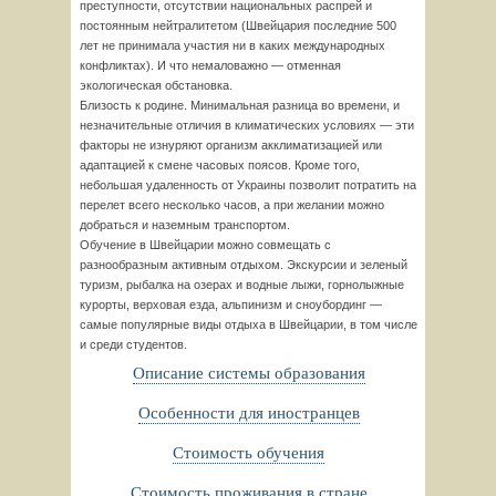
преступности, отсутствии национальных распрей и
постоянным нейтралитетом (Швейцария последние 500
лет не принимала участия ни в каких международных
конфликтах). И что немаловажно — отменная
экологическая обстановка.
Близость к родине. Минимальная разница во времени, и
незначительные отличия в климатических условиях — эти
факторы не изнуряют организм акклиматизацией или
адаптацией к смене часовых поясов. Кроме того,
небольшая удаленность от Украины позволит потратить на
перелет всего несколько часов, а при желании можно
добраться и наземным транспортом.
Обучение в Швейцарии можно совмещать с
разнообразным активным отдыхом. Экскурсии и зеленый
туризм, рыбалка на озерах и водные лыжи, горнолыжные
курорты, верховая езда, альпинизм и сноубординг —
самые популярные виды отдыха в Швейцарии, в том числе
и среди студентов.
Описание системы образования
Особенности для иностранцев
Стоимость обучения
Стоимость проживания в стране