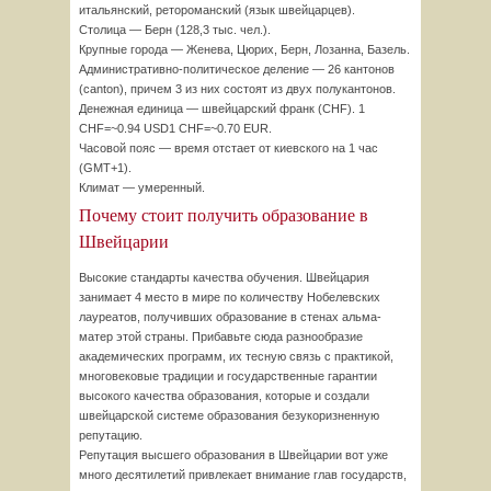
итальянский, ретороманский (язык швейцарцев).
Столица — Берн (128,3 тыс. чел.).
Крупные города — Женева, Цюрих, Берн, Лозанна, Базель.
Административно-политическое деление — 26 кантонов
(canton), причем 3 из них состоят из двух полукантонов.
Денежная единица — швейцарский франк (CHF). 1
CHF=~0.94 USD1 CHF=~0.70 EUR.
Часовой пояс — время отстает от киевского на 1 час
(GMT+1).
Климат — умеренный.
Почему стоит получить образование в
Швейцарии
Высокие стандарты качества обучения. Швейцария
занимает 4 место в мире по количеству Нобелевских
лауреатов, получивших образование в стенах альма-
матер этой страны. Прибавьте сюда разнообразие
академических программ, их тесную связь с практикой,
многовековые традиции и государственные гарантии
высокого качества образования, которые и создали
швейцарской системе образования безукоризненную
репутацию.
Репутация высшего образования в Швейцарии вот уже
много десятилетий привлекает внимание глав государств,