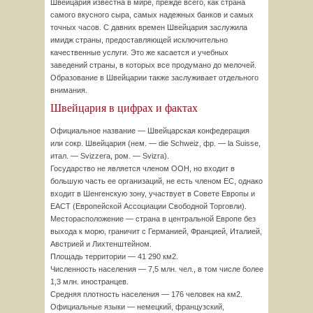
Швейцария известна в мире, прежде всего, как страна
самого вкусного сыра, самых надежных банков и самых
точных часов. С давних времен Швейцария заслужила
имидж страны, предоставляющей исключительно
качественные услуги. Это же касается и учебных
заведений страны, в которых все продумано до мелочей.
Образование в Швейцарии также заслуживает отдельного
внимания.
Швейцария в цифрах и фактах
Официальное название — Швейцарская конфедерация
или сокр. Швейцария (нем. — die Schweiz, фр. — la Suisse,
итал. — Svizzera, ром. — Svizra).
Государство не является членом ООН, но входит в
большую часть ее организаций, не есть членом ЕС, однако
входит в Шенгенскую зону, участвует в Совете Европы и
ЕАСТ (Европейской Ассоциации Свободной Торговли).
Месторасположение — страна в центральной Европе без
выхода к морю, граничит с Германией, Францией, Италией,
Австрией и Лихтенштейном.
Площадь территории — 41 290 км2.
Численность населения — 7,5 млн. чел., в том числе более
1,3 млн. иностранцев.
Средняя плотность населения — 176 человек на км2.
Официальные языки — немецкий, французский,