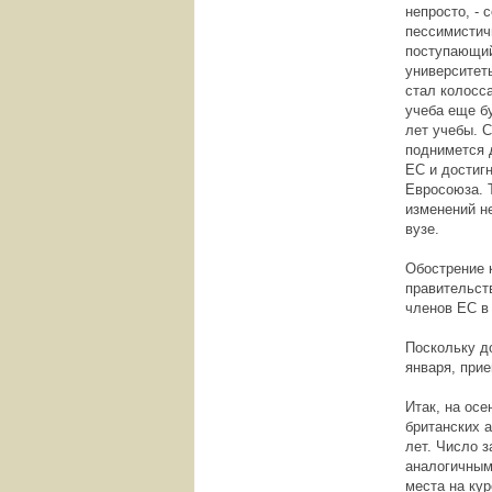
непросто, -
пессимистичн
поступающий
университет
стал колосс
учеба еще б
лет учебы. С
поднимется д
ЕС и достигн
Евросоюза. 
изменений н
вузе.
Обострение к
правительст
членов ЕС в
Поскольку д
января, при
Итак, на осе
британских 
лет. Число 
аналогичным
места на кур