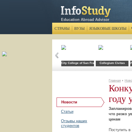
Education Abroad Advisor
СТРАНЫ
ВУЗЫ
ЯЗЫКОВЫЕ ШКОЛЫ
City College of San Francisco
Collegium Civitas
Л
Главная
Ново
Конку
году 
Новости
Запланиров
Статьи
что резко у
ценам
Отзывы наших
студентов
Поступить в