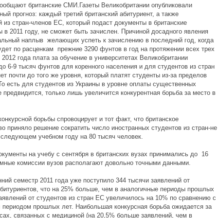
 сообщают британские СМИ.Газеты Великобритании опубликовали
ый прогноз: каждый третий британский абитуриент, а также
 из стран-членов ЕС, который подаст документы в британские
ы в 2011 году, не сможет быть зачислен. Причиной досадного явления
альный наплыв желающих успеть к зачислению в последний год, когда
удет по расценкам прежние 3290 фунтов в год на протяжении всех трех
 2012 года плата за обучение в университетах Великобритании
о 6-9 тысяч фунтов для коренного населения и для студентов из стран
ет почти до того же уровня, который платят студенты из-за пределов
То есть для студентов из Украины в уровне оплаты существенных
е предвидится, только лишь увеличится конкурентная борьба за место в
онкурсной борьбы спровоцирует и тот факт, что британское
во приняло решение сократить число иностранных студентов из стран-не
 следующем учебном году на 80 тысяч человек.
окументы на учебу с сентября в британских вузах принимались до 16
емные комиссии вузов располагают довольно точными данными.
нний семестр 2011 года уже поступило 344 тысячи заявлений от
абитуриентов, что на 25% больше, чем в аналогичные периоды прошлых
заявлений от студентов из стран ЕС увеличилось на 10% по сравнению с
 периодом прошлых лет. Наибольшая конкурсная борьба ожидается за
сах, связанных с медициной (на 20,5% больше заявлений, чем в