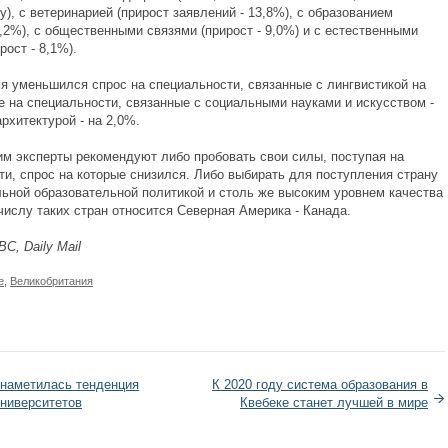
), с ветеринарией (прирост заявлений - 13,8%), с образованием
0,2%), с общественными связями (прирост - 9,0%) и с естественными
рост - 8,1%).
мя уменьшился спрос на специальности, связанные с лингвистикой на
е на специальности, связанные с социальными науками и искусством -
архитектурой - на 2,0%.
тим эксперты рекомендуют либо пробовать свои силы, поступая на
ти, спрос на которые снизился. Либо выбирать для поступления страну
льной образовательной политикой и столь же высоким уровнем качества
 числу таких стран относится Северная Америка - Канада.
BC
, Daily Mail
е
,
Великобритания
 наметилась тенденция
К 2020 году система образования в
университетов
Квебеке станет лучшей в мире