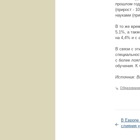
прошлом году
(прирост - 1
науками (при
В то же вре
5,1%, а такж
на 4,4% и с 
В связи с э
специальнос
с более лоя
обучения. К
Источник:
B
Образовани
В Европе
слияния 