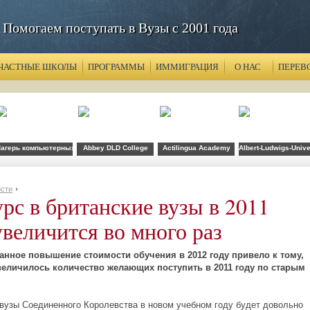
Помогаем поступать в Вузы с 2001 года
ЧАСТНЫЕ ШКОЛЫ
ПРОГРАММЫ
ИММИГРАЦИЯ
О НАС
ПЕРЕВ
агерь компьютерных технологий FLS при CSU Fullerton
Abbey DLD College
Actilingua Academy
Albert-Ludwigs-Unive
сти
рс в британские вузы в 2011
увеличится во много раз
анное повышение стоимости обучения в 2012 году привело к тому,
величилось количество желающих поступить в 2011 году по старым
 вузы Соединенного Королевства в новом учебном году будет довольно