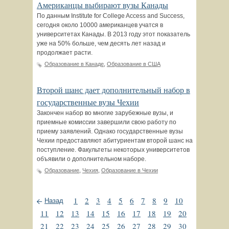
Американцы выбирают вузы Канады
По данным Institute for College Access and Success,
сегодня около 10000 американцев учатся в
университетах Канады. В 2013 году этот показатель
уже на 50% больше, чем десять лет назад и
продолжает расти.
Образование в Канаде
,
Образование в США
Второй шанс дает дополнительный набор в
государственные вузы Чехии
Закончен набор во многие зарубежные вузы, и
приемные комиссии завершили свою работу по
приему заявлений. Однако государственные вузы
Чехии предоставляют абитуриентам второй шанс на
поступление. Факультеты некоторых университетов
объявили о дополнительном наборе.
Образование
,
Чехия
,
Образование в Чехии
1
2
3
4
5
6
7
8
9
10
Назад
11
12
13
14
15
16
17
18
19
20
21
22
23
24
25
26
27
28
29
30