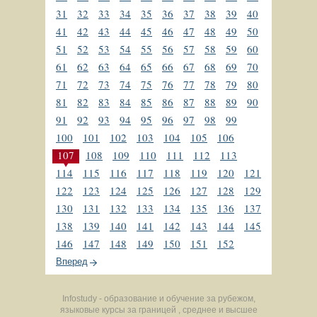
31
32
33
34
35
36
37
38
39
40
41
42
43
44
45
46
47
48
49
50
51
52
53
54
55
56
57
58
59
60
61
62
63
64
65
66
67
68
69
70
71
72
73
74
75
76
77
78
79
80
81
82
83
84
85
86
87
88
89
90
91
92
93
94
95
96
97
98
99
100
101
102
103
104
105
106
107
108
109
110
111
112
113
114
115
116
117
118
119
120
121
122
123
124
125
126
127
128
129
130
131
132
133
134
135
136
137
138
139
140
141
142
143
144
145
146
147
148
149
150
151
152
Вперед
Infostudy - образование и обучение за рубежом,
языковые курсы за границей , среднее и высшее