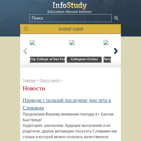
Education Abroad Advisor
НАВИГАЦИЯ
City College of San Francisco
Collegium Civitas
Лагерь компьютерных т
Главная
Пресс-центр
Новости
Проведи с пользой последние дни лета в
Словакии
Предлагаем Вашему вниманию поездку в г. Банска
Быстрица!
Аудитория: школьники, будущие выпускники и их
родители, другие желающие посетить Словакию как
страну в которой можно получить качественное