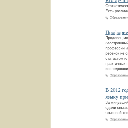
Кто лучше
Статистичес
Есть различ
Образовани
Профорие
Продавец мор
бесстрашный
профессии и
ребенок не с
статистом и
практичных 
исследовани
Образовани
В 2012 го
языку пр
За минувший
сдали свыше
языковой те
Образовани