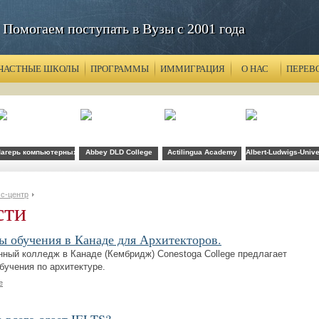
Помогаем поступать в Вузы с 2001 года
ЧАСТНЫЕ ШКОЛЫ
ПРОГРАММЫ
ИММИГРАЦИЯ
О НАС
ПЕРЕВ
агерь компьютерных технологий FLS при CSU Fullerton
Abbey DLD College
Actilingua Academy
Albert-Ludwigs-Unive
с-центр
сти
 обучения в Канаде для Архитекторов.
нный колледж в Канаде (Кембридж) Conestoga College предлагает
бучения по архитектуре.
е