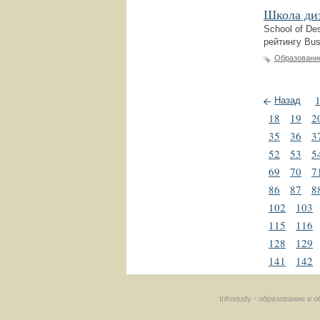
Школа диз
School of De
рейтингу Bu
Образовани
Назад
18
19
2
35
36
3
52
53
5
69
70
7
86
87
8
102
103
115
116
128
129
141
142
Infostudy - образование и