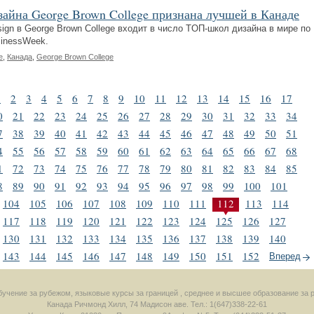
айна George Brown College признана лучшей в Канаде
sign в George Brown College входит в число TОП-школ дизайна в мире по
sinessWeek.
е
,
Канада
,
George Brown College
1
2
3
4
5
6
7
8
9
10
11
12
13
14
15
16
17
0
21
22
23
24
25
26
27
28
29
30
31
32
33
34
7
38
39
40
41
42
43
44
45
46
47
48
49
50
51
4
55
56
57
58
59
60
61
62
63
64
65
66
67
68
1
72
73
74
75
76
77
78
79
80
81
82
83
84
85
8
89
90
91
92
93
94
95
96
97
98
99
100
101
104
105
106
107
108
109
110
111
112
113
114
117
118
119
120
121
122
123
124
125
126
127
130
131
132
133
134
135
136
137
138
139
140
143
144
145
146
147
148
149
150
151
152
Вперед
 обучение за рубежом, языковые курсы за границей , среднее и высшее образование за 
Канада
Ричмонд Хилл
,
74 Мадисон аве.
Тел.: 1(647)338-22-61