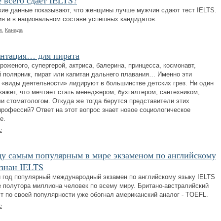
 всего сдает IELTS?
кие данные показывают, что женщины лучше мужчин сдают тест IELTS.
ия и в национальном составе успешных кандидатов.
е
,
Канада
нтация… для пирата
оженого, супергерой, актриса, балерина, принцесса, космонавт,
 полярник, пират или капитан дальнего плавания… Именно эти
 «виды деятельности» лидируют в большинстве детских грез. Ни один
кажет, что мечтает стать менеджером, бухгалтером, сантехником,
ли стоматологом. Откуда же тогда берутся представители этих
профессий? Ответ на этот вопрос знает новое социологическое
е.
е
ду самым популярным в мире экзаменом по английскому
изнан IELTS
 год популярный международный экзамен по английскому языку IELTS
 полутора миллиона человек по всему миру. Британо-австралийский
ст по своей популярности уже обогнал американский аналог - TOEFL.
е