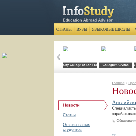
Education Abroad Advisor
СТРАНЫ
ВУЗЫ
ЯЗЫКОВЫЕ ШКОЛЫ
City College of San Francisco
Collegium Civitas
Л
Главная
Прес
Ново
Английски
Новости
Специалисты
зарабатываю
Статьи
Образовани
Отзывы наших
студентов