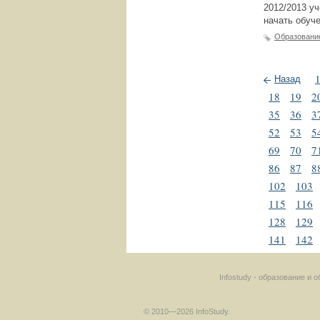
2012/2013 уч
начать обуче
Образовани
Назад
18
19
2
35
36
3
52
53
5
69
70
7
86
87
8
102
103
115
116
128
129
141
142
Infostudy - образование и
© 2010—2026 InfoStudy.