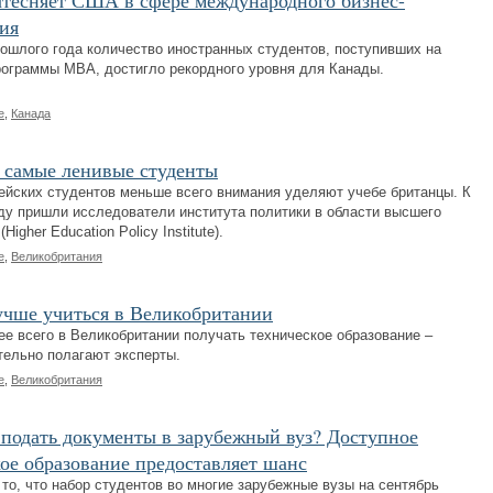
тесняет США в сфере международного бизнес-
ия
рошлого года количество иностранных студентов, поступивших на
рограммы MBA, достигло рекордного уровня для Канады.
е
,
Канада
 самые ленивые студенты
ейских студентов меньше всего внимания уделяют учебе британцы. К
ду пришли исследователи института политики в области высшего
Higher Education Policy Institute).
е
,
Великобритания
учше учиться в Великобритании
ее всего в Великобритании получать техническое образование –
тельно полагают эксперты.
е
,
Великобритания
подать документы в зарубежный вуз? Доступное
ое образование предоставляет шанс
то, что набор студентов во многие зарубежные вузы на сентябрь