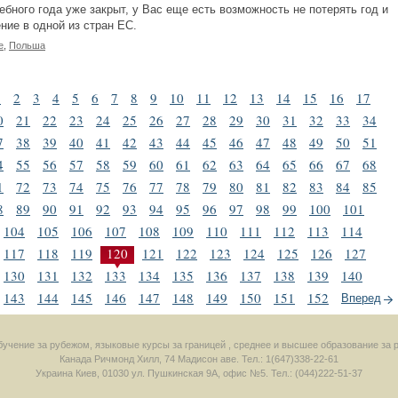
ебного года уже закрыт, у Вас еще есть возможность не потерять год и
ние в одной из стран ЕС.
е
,
Польша
1
2
3
4
5
6
7
8
9
10
11
12
13
14
15
16
17
0
21
22
23
24
25
26
27
28
29
30
31
32
33
34
7
38
39
40
41
42
43
44
45
46
47
48
49
50
51
4
55
56
57
58
59
60
61
62
63
64
65
66
67
68
1
72
73
74
75
76
77
78
79
80
81
82
83
84
85
8
89
90
91
92
93
94
95
96
97
98
99
100
101
104
105
106
107
108
109
110
111
112
113
114
117
118
119
120
121
122
123
124
125
126
127
130
131
132
133
134
135
136
137
138
139
140
143
144
145
146
147
148
149
150
151
152
Вперед
 обучение за рубежом, языковые курсы за границей , среднее и высшее образование за 
Канада
Ричмонд Хилл
,
74 Мадисон аве.
Тел.: 1(647)338-22-61
Украина
Киев
,
01030
ул. Пушкинская 9А, офис №5.
Тел.: (044)222-51-37