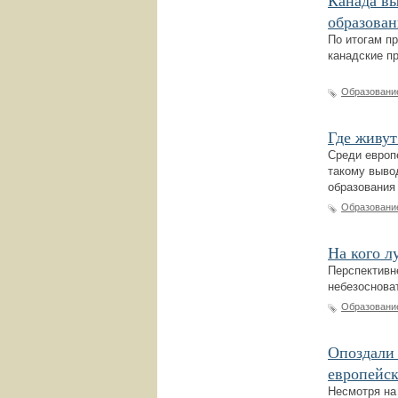
Канада вы
образован
По итогам п
канадские п
Образовани
Где живут
Среди европ
такому выво
образования (
Образовани
На кого л
Перспективн
небезоснова
Образовани
Опоздали 
европейск
Несмотря на 