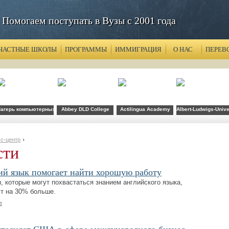
Помогаем поступать в Вузы с 2001 года
ЧАСТНЫЕ ШКОЛЫ
ПРОГРАММЫ
ИММИГРАЦИЯ
О НАС
ПЕРЕВ
агерь компьютерных технологий FLS при CSU Fullerton
Abbey DLD College
Actilingua Academy
Albert-Ludwigs-Unive
с-центр
сти
й язык помогает найти хорошую работу
, которые могут похвастаться знанием английского языка,
т на 30% больше.
е