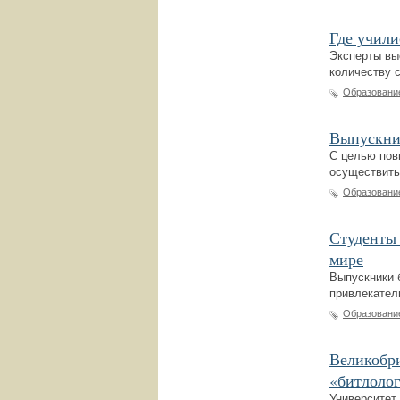
Где учили
Эксперты вы
количеству 
Образовани
Выпускник
С целью пов
осуществить
Образовани
Студенты 
мире
Выпускники 
привлекател
Образовани
Великобри
«битлоло
Университет