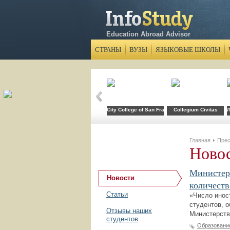
Education Abroad Advisor
СТРАНЫ
ВУЗЫ
ЯЗЫКОВЫЕ ШКОЛЫ
City College of San Francisco
Collegium Civitas
Л
Главная
Прес
Ново
Министерс
Новости
количеств
Статьи
«Число инос
студентов, 
Отзывы наших
Министерств
студентов
Образовани