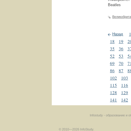
Beatles
Великобрит
Назад
18
19
2
35
36
3
52
53
5
69
70
7
86
87
8
102
103
115
116
128
129
141
142
Infostudy - образование и
© 2010—2026 InfoStudy.