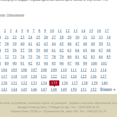
ания
,
Образование
1
2
3
4
5
6
7
8
9
10
11
12
13
14
15
16
17
0
21
22
23
24
25
26
27
28
29
30
31
32
33
34
7
38
39
40
41
42
43
44
45
46
47
48
49
50
51
4
55
56
57
58
59
60
61
62
63
64
65
66
67
68
1
72
73
74
75
76
77
78
79
80
81
82
83
84
85
8
89
90
91
92
93
94
95
96
97
98
99
100
101
104
105
106
107
108
109
110
111
112
113
114
117
118
119
120
121
122
123
124
125
126
127
130
131
132
133
134
135
136
137
138
139
140
143
144
145
146
147
148
149
150
151
152
Вперед
 обучение за рубежом, языковые курсы за границей , среднее и высшее образование за 
Канада
Ричмонд Хилл
,
74 Мадисон аве.
Тел.: 1(647)338-22-61
Украина
Киев
,
01030
ул. Пушкинская 9А, офис №5.
Тел.: (044)222-51-37