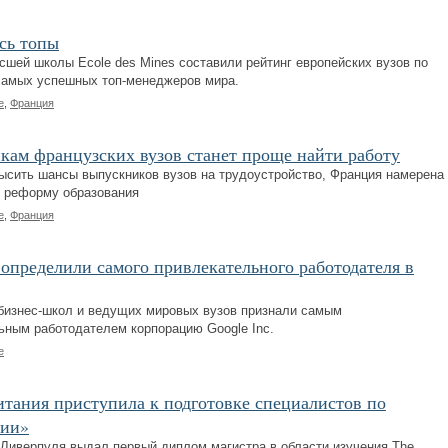
сь топы
сшей школы Ecole des Mines составили рейтинг европейских вузов по
самых успешных топ-менеджеров мира.
е
,
Франция
ам французских вузов станет проще найти работу
ысить шансы выпускников вузов на трудоустройство, Франция намерена
 реформу образования
е
,
Франция
определили самого привлекательного работодателя в
бизнес-школ и ведущих мировых вузов признали самым
ьным работодателем корпорацию Google Inc.
е
тания приступила к подготовке специалистов по
гии»
 Ливерпуля выдал первый диплом магистра в области изучения The