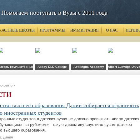
Помогаем поступать в Вузы с 2001 года
ЧАСТНЫЕ ШКОЛЫ
ПРОГРАММЫ
ИММИГРАЦИЯ
О НАС
ПЕРЕВ
агерь компьютерных технологий FLS при CSU Fullerton
Abbey DLD College
Actilingua Academy
Albert-Ludwigs-Unive
с-центр
сти
тво высшего образования Дании собирается ограничить
о иностранных студентов
транных студентов в датских вузах не должно превышать число датских
обучающихся за рубежом» - такую директиву спустило вузам датское
о высшего образования.
е
,
Дания