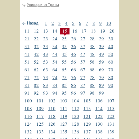
Университет Трента
1
2
3
4
5
6
7
8
9
10
Назад
11
12
13
14
15
16
17
18
19
20
21
22
23
24
25
26
27
28
29
30
31
32
33
34
35
36
37
38
39
40
41
42
43
44
45
46
47
48
49
50
51
52
53
54
55
56
57
58
59
60
61
62
63
64
65
66
67
68
69
70
71
72
73
74
75
76
77
78
79
80
81
82
83
84
85
86
87
88
89
90
91
92
93
94
95
96
97
98
99
100
101
102
103
104
105
106
107
108
109
110
111
112
113
114
115
116
117
118
119
120
121
122
123
124
125
126
127
128
129
130
131
132
133
134
135
136
137
138
139