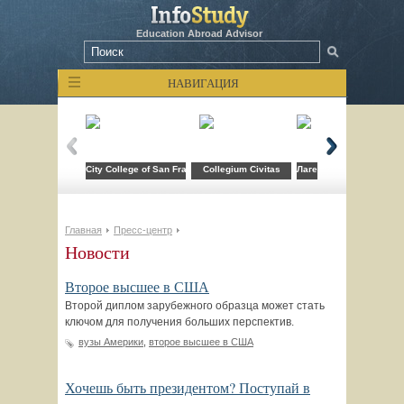
Education Abroad Advisor
НАВИГАЦИЯ
City College of San Francisco
Collegium Civitas
Лагерь компьютерных т
Главная
Пресс-центр
Новости
Второе высшее в США
Второй диплом зарубежного образца может стать
ключом для получения больших перспектив.
вузы Америки
,
второе высшее в США
Хочешь быть президентом? Поступай в