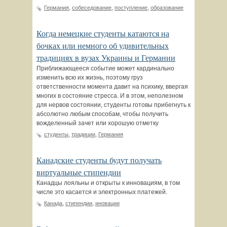
Германия
,
собеседование
,
поступление
,
образование
Когда немецкие студенты катаются на
бочках или немного об удивительных
традициях в вузах Украины и Германии
Приближающееся событие может кардинально
изменить всю их жизнь, поэтому груз
ответственности момента давит на психику, ввергая
многих в состояние стресса. И в этом, неполезном
для нервов состоянии, студенты готовы прибегнуть к
абсолютно любым способам, чтобы получить
вожделенный зачет или хорошую отметку
студенты
,
традиции
,
Германия
Канадские студенты будут получать
виртуальные стипендии
Канадцы лояльны и открыты к инновациям, в том
числе это касается и электронных платежей.
Канада
,
стипендии
,
иновации