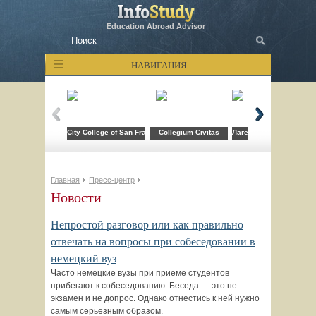
Education Abroad Advisor
НАВИГАЦИЯ
City College of San Francisco
Collegium Civitas
Лагерь компьютерных т
Главная
Пресс-центр
Новости
Непростой разговор или как правильно
отвечать на вопросы при собеседовании в
немецкий вуз
Часто немецкие вузы при приеме студентов
прибегают к собеседованию. Беседа — это не
экзамен и не допрос. Однако отнестись к ней нужно
самым серьезным образом.