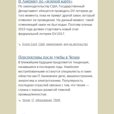
В Америку по «зеленой карте»
По законодательству США, Государственный
Департамент обязуется проводить DV лотерею до
того момента, пока не примут другой закон, который
отменяет ее проведение. На данный момент, такой
отменяющий закон не был издан. Поэтому осенью
2015 года должен стартовать новый этап
федеральной лотереи DV-2017.
Green Card
,
США
,
иммиграция
,
вид на жительство
Перспективы после учебы в Чехии
В ближайшем будущем продолжится тенденция,
начавшаяся в последние годы. Наиболее
востребованными останутся специалисты в таких
областях как ІТ, банковское дело, машиностроение,
энергетика и электротехника. Популярность
последних отраслей связана с тем, что Чехия —
страна с хорошо развитой тяжелой
промышленностью.
Чехия
,
ІТ
,
образование
,
ПМЖ