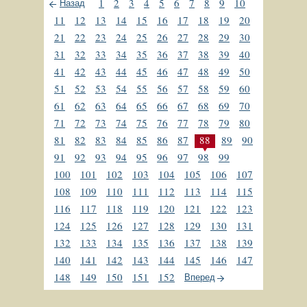
1
2
3
4
5
6
7
8
9
10
Назад
11
12
13
14
15
16
17
18
19
20
21
22
23
24
25
26
27
28
29
30
31
32
33
34
35
36
37
38
39
40
41
42
43
44
45
46
47
48
49
50
51
52
53
54
55
56
57
58
59
60
61
62
63
64
65
66
67
68
69
70
71
72
73
74
75
76
77
78
79
80
81
82
83
84
85
86
87
88
89
90
91
92
93
94
95
96
97
98
99
100
101
102
103
104
105
106
107
108
109
110
111
112
113
114
115
116
117
118
119
120
121
122
123
124
125
126
127
128
129
130
131
132
133
134
135
136
137
138
139
140
141
142
143
144
145
146
147
148
149
150
151
152
Вперед