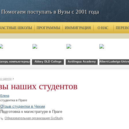
Помогаем поступать в Вузы с 2001 года
ЧАСТНЫЕ ШКОЛЫ
ПРОГРАММЫ
ИММИГРАЦИЯ
О НАС
ПЕРЕВ
агерь компьютерных технологий FLS при CSU Fullerton
Abbey DLD College
Actilingua Academy
Albert-Ludwigs-Unive
с-центр
вы наших студентов
Елена
студентка в Праге
Отзыв студентки в Чехии
Подготовка к магистратуре в Праге
Образовательная организация GoStudy