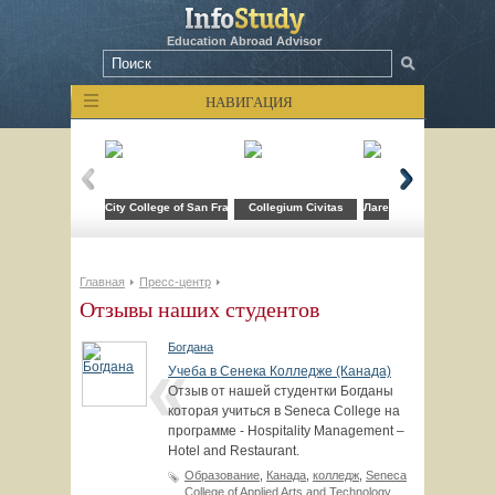
Education Abroad Advisor
НАВИГАЦИЯ
City College of San Francisco
Collegium Civitas
Лагерь компьютерных т
Главная
Пресс-центр
Отзывы наших студентов
Богдана
Учеба в Сенека Колледже (Канада)
Отзыв от нашей студентки Богданы
которая учиться в Seneca College на
программе - Hospitality Management –
Hotel and Restaurant.
Образование
,
Канада
,
колледж
,
Seneca
College of Applied Arts and Technology