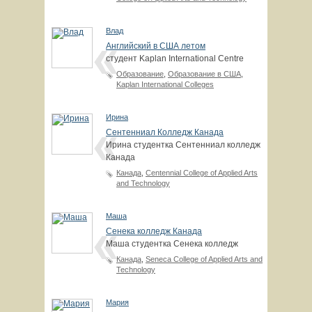
Влад
Английский в США летом
студент Kaplan International Centre
Образование
,
Образование в США
,
Kaplan International Colleges
Ирина
Сентенниал Колледж Канада
Ирина студентка Сентенниал колледж
Канада
Канада
,
Centennial College of Applied Arts
and Technology
Маша
Сенека колледж Канада
Маша студентка Сенека колледж
Канада
,
Seneca College of Applied Arts and
Technology
Мария