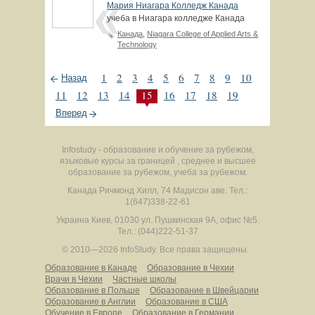
Мария Ниагара Колледж Канада
учеба в Ниагара колледже Канада
Канада
,
Niagara College of Applied Arts &
Technology
1
2
3
4
5
6
7
8
9
10
Назад
11
12
13
14
15
16
17
18
19
Вперед
Infostudy - образование и обучение за рубежом,
языковые курсы за границей , среднее и высшее
образование за рубежом, учеба за рубежом.
Канада
Ричмонд Хилл
,
74 Мадисон аве.
Тел.:
1(647)338-22-61
Украина
Киев
,
01030
ул. Пушкинская 9А, офис №5.
Тел.: (044)222-51-37
© 2010—2026 InfoStudy.
Все права защищены.
Образование в Канаде
Образование в Чехии
Врачи в Чехии
Частные школы
Образование в Польше
Образование в Швейцарии
Образование в Англии
Образование в США
Обучение в Европе
Образование в Германии