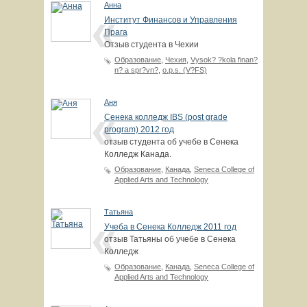
Анна
Институт Финансов и Управления
Прага
Отзыв студента в Чехии
Образование
,
Чехия
,
Vysok? ?kola finan?
n? a spr?vn?
,
o.p.s. (V?FS)
Аня
Сенека колледж IBS (post grade
program) 2012 год
отзыв студента об учебе в Сенека
Колледж Канада.
Образование
,
Канада
,
Seneca College of
Applied Arts and Technology
Татьяна
Учеба в Сенека Колледж 2011 год
отзыв Татьяны об учебе в Сенека
Колледж
Образование
,
Канада
,
Seneca College of
Applied Arts and Technology