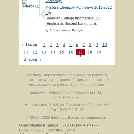
Александр
Учеба в Шеридан Колледже 2011-2012
год
Sheridan College программа ESL
(English as Second Language).
Образование
,
Канада
1
2
3
4
5
6
7
8
9
10
Назад
11
12
13
14
15
16
17
18
19
Вперед
Infostudy - образование и обучение за рубежом,
языковые курсы за границей , среднее и высшее
образование за рубежом, учеба за рубежом.
Канада
Ричмонд Хилл
,
74 Мадисон аве.
Тел.:
1(647)338-22-61
Украина
Киев
,
01030
ул. Пушкинская 9А, офис №5.
Тел.: (044)222-51-37
© 2010—2026 InfoStudy.
Все права защищены.
Образование в Канаде
Образование в Чехии
Врачи в Чехии
Частные школы