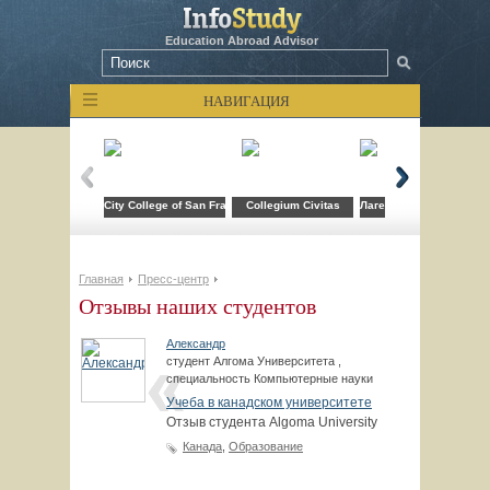
Education Abroad Advisor
НАВИГАЦИЯ
City College of San Francisco
Collegium Civitas
Лагерь компьютерных т
Главная
Пресс-центр
Отзывы наших студентов
Александр
студент Алгома Университета ,
специальность Компьютерные науки
Учеба в канадском университете
Отзыв студента Algoma University
Канада
,
Образование