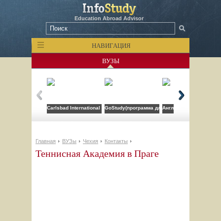
Education Abroad Advisor
НАВИГАЦИЯ
ВУЗЫ
Carlsbad International School
GoStudy(программа для врачей)
Англо-американский ин
Главная
ВУЗы
Чехия
Контакты
Теннисная Академия в Праге