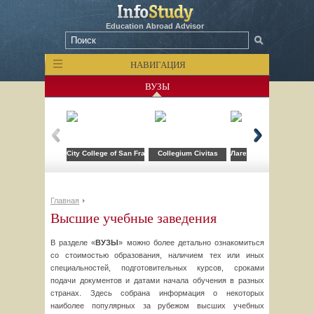
Education Abroad Advisor
НАВИГАЦИЯ
ВУЗЫ
City College of San Francisco
Collegium Civitas
Лагерь компьютерных т
Главная
Высшие учебные заведения
В разделе «
ВУЗЫ
» можно более детально ознакомиться
со стоимостью образования, наличием тех или иных
специальностей, подготовительных курсов, сроками
подачи документов и датами начала обучения в разных
странах. Здесь собрана информация о некоторых
наиболее популярных за рубежом высших учебных