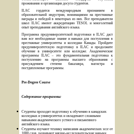
проживания и организации досуга студентов. 
ILAC гордится международным признанием в 
образовательной индустрии, номинациями на престижные 
награды и победой в некоторых из них. Все преподаватели 
школ ILAC имеют аккредитацию TESOL и многолетний 
опыт преподавания английского языка.
Программа предуниверситетской подготовки в ILAC даст 
вам все необходимые знание и навыки для поступления в 
престижные университеты и колледжи Канады. Пройдите 
предуниверситетскую подготовку в ILAC и продолжите 
обучение в университете или колледже. Академические 
программы ILAC – это фундаментальная подготовка к 
поступлению на программы высшего образования с 
присуждением степени бакалавра, магистра и 
постдипломные программы.
Pre-Degree Course 
Содержание программы:
Студенты проходят подготовку к обучению в канадских 
колледжах и университетах и овладевают сложными 
навыками академического устного и письменного 
английского языка. 
Студенты изучают технику написания академических эссе от 
1000 слов, развивают научно-исследовательские навыки, 