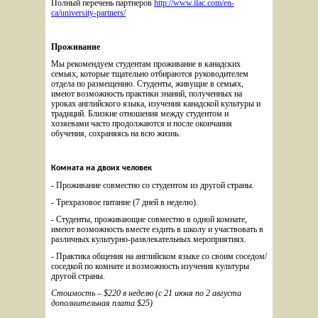
Полный перечень партнеров 
http://www.ilac.com/en-
ca/university-partners/
Проживание
Мы рекомендуем студентам проживание в канадских 
семьях, которые тщательно отбираются руководителем 
отдела по размещению. Студенты, живущие в семьях, 
имеют возможность практики знаний, полученных на 
уроках английского языка, изучения канадской культуры и 
традиций. Близкие отношения между студентом и 
хозяевами часто продолжаются и после окончания 
обучения, сохраняясь на всю жизнь.
Комната на двоих человек
- Проживание совместно со студентом из другой страны. 
- Трехразовое питание (7 дней в неделю). 
- Студенты, проживающие совместно в одной комнате, 
имеют возможность вместе ездить в школу и участвовать в 
различных культурно-развлекательных мероприятиях.
- Практика общения на английском языке со своим соседом/
соседкой по комнате и возможность изучения культуры 
другой страны.
Стоимость – $220 в неделю (с 21 июня по 2 августа 
дополнительная плата $25)