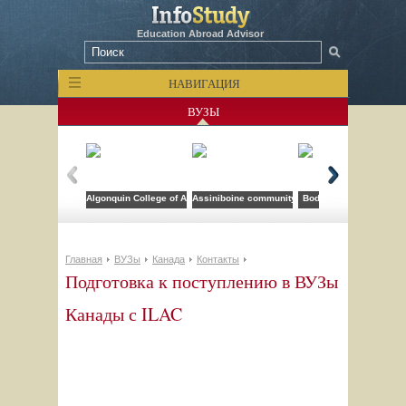
Education Abroad Advisor
НАВИГАЦИЯ
ВУЗЫ
Algonquin College of Applied Arts and Technology
Assiniboine community college
Bodwell High School
Главная
ВУЗы
Канада
Контакты
Подготовка к поступлению в ВУЗы
Канады с ILAC