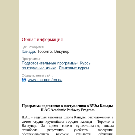
Общая информация
Где находится:
Канада
, Торонто, Внкувер
Программы:
Подготовительные программы
,
Курсы
по изучению языка
,
Языковые курсы
Официальный сайт:
www.ilac.com/en-ca
Программа подготовки к поступлению в ВУЗы Канады 
ILAC Academic Pathway Program
ILAC - ведущая языковая школа Канады, расположенная в 
самом сердце крупнейших городов Канады - Торонто и 
Ванкувер. За время своего существования, школа 
приобрела репутацию учебного заведения, 
обеспечивающего высокие стандарты обучения, 