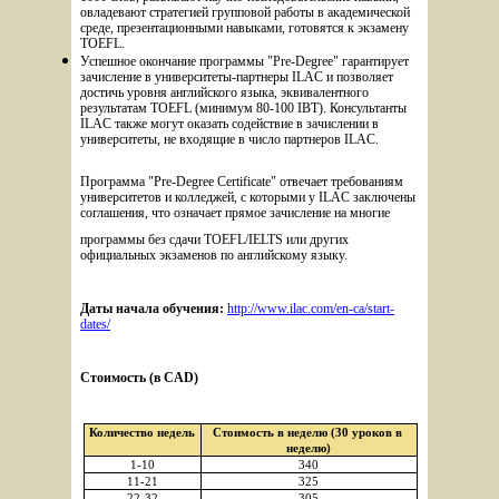
овладевают стратегией групповой работы в академической 
среде, презентационными навыками, готовятся к экзамену 
TOEFL.
Успешное окончание программы "Pre-Degree" гарантирует 
зачисление в университеты-партнеры ILAC и позволяет 
достичь уровня английского языка, эквивалентного 
результатам TOEFL (минимум 80-100 ІВТ). Консультанты 
ILAC также могут оказать содействие в зачислении в 
университеты, не входящие в число партнеров ILAC.
Программа "Pre-Degree Certificate" отвечает требованиям 
университетов и колледжей, с которыми у ILAC заключены 
соглашения, что означает прямое зачисление на многие 
программы без сдачи TOEFL/IELTS или других 
официальных экзаменов по английскому языку.
Даты начала обучения: 
http://www.ilac.com/en-ca/start-
dates/
Стоимость (в CAD)
Количество недель
Стоимость в неделю (30 уроков в 
неделю)
1-10
340
11-21
325
22-32
305