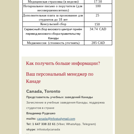
Медицинская страховка (в неделю)
17.50
Нотариальное письмо о поручителе (для 
100
несовершеннолетних)
Дополнительная плата за проживание для 
25 
студентов до 18 лет
Консульский сбор
150  
34.74
 CAD
Сервисный сбор визового центра+ приём 
перевод визового сбора правительству 
Канады
Медкомиссия  (стоимость уточнять)
285 CAD
Как получить больше информации?
Ваш персональный менеджер по
Канаде
Canada, Toronto
Представитель учебных заведений Канады
Зачисление в учебные заведения Канады, поддержка
студентов в стране
Владимир Рудешко
mailto:
canada@infostudymail.com
Tel:
1 647 338 22 61
(Viber, WhatsApp, Telegram)
skype:
infostudycanada