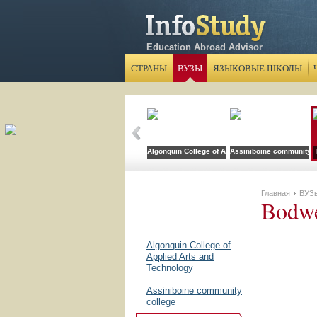
Education Abroad Advisor
СТРАНЫ
ВУЗЫ
ЯЗЫКОВЫЕ ШКОЛЫ
Algonquin College of Applied Arts and Technolog
Assiniboine community c
Главная
ВУЗ
Bodwe
Algonquin College of
Applied Arts and
Technology
Assiniboine community
college