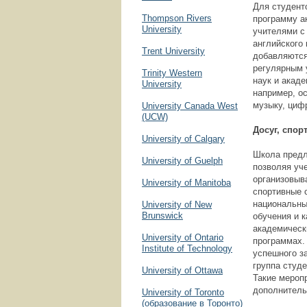
Для студент
Thompson Rivers
программу а
University
учителями с
английского
Trent University
добавляются
регулярным 
Trinity Western
наук и акад
University
например, о
музыку, циф
University Canada West
(UCW)
Досуг, спор
University of Calgary
Школа предл
University of Guelph
позволяя уч
организовыв
University of Manitoba
спортивные с
национальны
University of New
Brunswick
обучения и к
академическ
University of Ontario
программах.
Institute of Technology
успешного з
группа студ
University of Ottawa
Такие мероп
дополнитель
University of Toronto
(образование в Торонто)