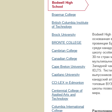
Bodwell High
School
Braemar College
British Columbia Institute
of Technology
Bodwell High
Brock University
основанная 
BRONTE COLLEGE
провинции Б
среди канад
Cambrian College
школу особе
30-ти стран
Canadian College
мультиязычны
Западной ча
Cape Breton University
IELTS. Тести
Capilano University
выпускников
канадский ат
CCI-LEX in Edmonton
топовые ВУЗ
школы позво
Centennial College of
мира.
Applied Arts and
Technology
Columbia International
College
Расположе