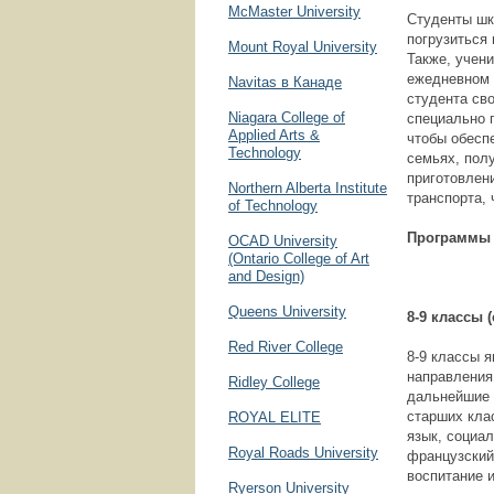
McMaster University
Студенты шк
погрузиться 
Mount Royal University
Также, учен
ежедневном 
Navitas в Канаде
студента св
Niagara College of
специально 
Applied Arts &
чтобы обесп
Technology
семьях, пол
приготовлен
Northern Alberta Institute
транспорта,
of Technology
Программы 
OCAD University
(Ontario College of Art
and Design)
Queens University
8-9 классы 
Red River College
8-9 классы 
направления
Ridley College
дальнейшие 
старших кла
ROYAL ELITE
язык, социал
Royal Roads University
французский
воспитание и
Ryerson University