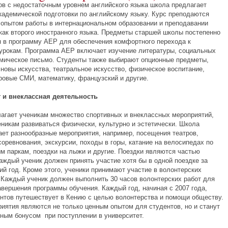
ов с недостаточным уровнем английского языка школа предлагает
кадемической подготовки по английскому языку. Курс преподаются
 опытом работы в интернациональном образовании и преподавании
 как второго иностранного языка. Предметы старшей школы постепенно
 в программу AEP для обеспечения комфортного перехода к
урокам. Программа AEP включает изучение литературы, социальных
емическое письмо. Студенты также выбирают опционные предметы,
сновы искусства, театральное искусство, физическое воспитание,
ровые СМИ, математику, французский и другие.
т и внеклассная деятельность
агает ученикам множество спортивных и внеклассных мероприятий,
еникам развиваться физически, культурно и эстетически. Школа
ает разнообразные мероприятия, например, посещения театров,
оревнования, экскурсии, походы в горы, катание на велосипедах по
м паркам, поездки на лыжи и другие. Поездки являются частью
аждый ученик должен принять участие хотя бы в одной поездке за
ий год. Кроме этого, ученики принимают участие в волонтерских
 Каждый ученик должен выполнить 30 часов волонтерских работ для
авершения программы обучения. Каждый год, начиная с 2007 года,
ентов путешествует в Кению с целью волонтерства и помощи обществу.
риятия являются не только ценным опытом для студентов, но и станут
ным бонусом при поступлении в университет.