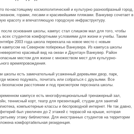
это по-настоящему космополитический и культурно разнообразный город,
океаном, горами, лесами и красивейшими пляжами. Ванкувер сочетает в
ную красоту и впечатляющую городскую инфраструктуру.
т после основания школы, кампус стал слишком мал для того, чтобы
ь всех студентов комфортными условиями для жизни и учебы. Таким
сентябре 2003 года школа переехала на новое место с новым
 кампусом на Северном побережье Ванкувера. Из кампуса школы
 невероятно красивый вид на океан и Даунтаун Ванкувер. Район
зопасным местом для жизни с множеством мест для культурно-
ьного времяпровождения.
ии школы есть замечательный усаженный деревьями двор, парк,
 где можно подумать, почитать или собраться с друзьями. Все
а безопасном расстоянии и под присмотром персонала школы.
временном кампусе есть многофункциональный тренажерный зал,
йн, теннисный корт, театр для презентаций, студии для занятий
лиотека, компьютерные классы и беспроводной интернет. Не так давно,
фетерий был увеличен до 2 этажей с террасой на крыше, которая
третьему этажу библиотеки. Для иностранных студентов на территории
ложена комфортабельная резиденция.