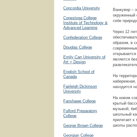
Concordia University
Ванкувер – 
окруженный 
Conestoga College
себе природ
Institute of Technology &
Advanced Learning
Через 12 ле
обеспечиват
Confederation College
образом, в 
Douglas College
современным
открывается
Emily Carr University of
является бе
Art + Design
развлекател
English School of
На территор
Canada
набережная,
Fairleigh Dickinson
находится н
University
На новом со
Fanshawe College
крытый бассе
музыкой, биб
Fulford Preparatory
школьный ка
College
прилегает к 
школы распо
George Brown College
Georgian College