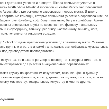
олы достигают успехов и в спорте. Школа принимает участие в
игах North Shore Athletic Association и Greater Vancouver Independent
tic Association, где регулярно завоевывает первые места. В школе
ы спортивные команды, которые принимают участие в соревнованиях, по
 бадминтону, футболу, софтболу, плаванию, бегу и волейболу. Кроме
изованы спортивные клубы по кросс кантри, фитнесу, напольному
м и сноубордингу, теннису, реслингу, настольному теннису, йоге,
и приключениям на открытом воздухе.
gh School созданы прекрасные условия для занятий музыкой. Ученики
вать группы и играть в ансамблях на самых разнообразных музыкальных
х под руководством преподавателей.
 искусства, то в школе регулярно проводятся конкурсы талантов, а
ты отбираются для участия в национальных соревнованиях.
отают кружку по креативным искусствам, вязанию, фешн дизайну,
съемке видеофильмов, вокалу, джазу, рок музыке, хип-хопу, игре на
рскому мастерству, театральному искусству и многие другие.
обучения