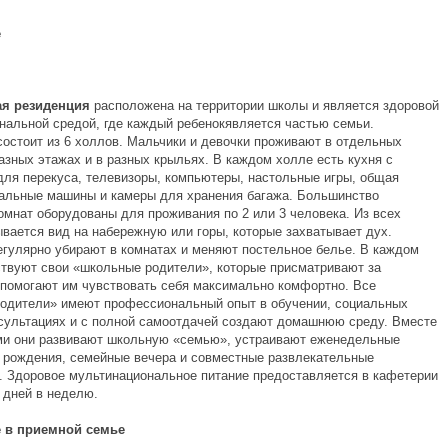
е
ая резиденция
расположена на территории школы и является здоровой
нальной средой, где каждый ребенокявляется частью семьи.
состоит из 6 холлов. Мальчики и девочки проживают в отдельных
азных этажах и в разных крыльях. В каждом холле есть кухня с
для перекуса, телевизоры, компьютеры, настольные игры, общая
ральные машины и камеры для хранения багажа. Большинство
омнат оборудованы для проживания по 2 или 3 человека. Из всех
ывается вид на набережную или горы, которые захватывает дух.
егулярно убирают в комнатах и меняют постельное белье. В каждом
твуют свои «школьные родители», которые присматривают за
 помогают им чувствовать себя максимально комфортно. Все
одители» имеют профессиональный опыт в обучении, социальных
нсультациях и с полной самоотдачей создают домашнюю среду. Вместе
ми они развивают школьную «семью», устраивают еженедельные
и рождения, семейные вечера и совместные развлекательные
. Здоровое мультинациональное питание предоставляется в кафетерии
дней в неделю.
 в приемной семье