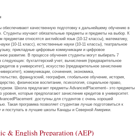
ы
сы обеспечивают качественную подготовку к дальнейшему обучению в
е. Студенты изучают обязательные предметы и предметы на выбор. К
м предметам относятся английский язык (10-12 классы), математику,
ауки (10-11 класс), естественные науки (10-11 классы), театральное
музыку, прикладные цифровые коммуникации и цифровое
ное развитие. В процессе обучения студенты могут выбирать 7
з следующих: бухгалтерский учет, вычисления (предварительное
редитов в университет), искусство (предварительное зачисление
ниверситет), коммуникации, сочинения, экономика,
тельство, французский, география, глобальное обучение, история,
дерство, физическое воспитание, психология, социальное право,
 туризм. Школа предлагает предметы AdvancedPlacement– это предметы
о уровня, которые предполагают зачисление кредитов в университет.
vancedPlacement доступны для студентов с очень хорошей
ью. Такая программа позволяет студентам лучше подготовиться к
у и поступать в лучшие школы Канады и Северной Америки.
c & English Preparation (AEP)