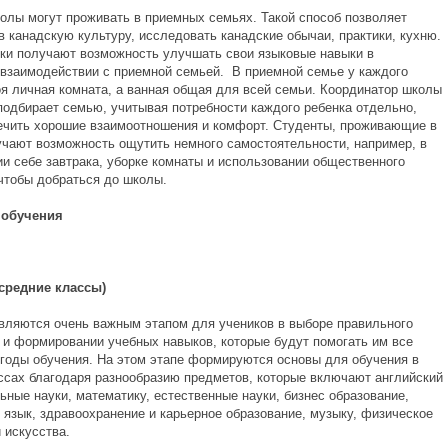
олы могут проживать в приемных семьях. Такой способ позволяет
в канадскую культуру, исследовать канадские обычаи, практики, кухню.
ики получают возможность улучшать свои языковые навыки в
взаимодействии с приемной семьей. В приемной семье у каждого
оя личная комната, а ванная общая для всей семьи. Координатор школы
подбирает семью, учитывая потребности каждого ребенка отдельно,
ечить хорошие взаимоотношения и комфорт. Студенты, проживающие в
учают возможность ощутить немного самостоятельности, например, в
ии себе завтрака, уборке комнаты и использовании общественного
 чтобы добраться до школы.
обучения
(средние классы)
являются очень важным этапом для учеников в выборе правильного
 и формировании учебных навыков, которые будут помогать им все
годы обучения. На этом этапе формируются основы для обучения в
ссах благодаря разнообразию предметов, которые включают английский
ьные науки, математику, естественные науки, бизнес образование,
 язык, здравоохранение и карьерное образование, музыку, физическое
 искусства.