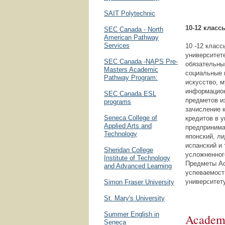
SAIT Polytechnic
10-12 класс
SEC Canada - North
American Pathway
Services
10 -12 клас
университет
SEC Canada -NAPS Pre-
обязательны
Masters Academic
социальные н
Pathway Program:
искусство, 
информацион
SEC Canada ESL
предметов и
programs
зачисление к
Seneca College of
кредитов в у
Applied Arts and
предпринима
Technology
японский, ли
испанский и
Sheridan College
усложненног
Institute of Technology
Предметы Ad
and Advanced Learning
успеваемост
университет
Simon Fraser University
St. Mary's University
Summer English in
Academi
Seneca