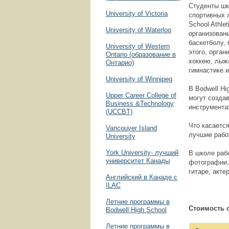
Студенты шк
University of Victoria
спортивных л
School Athle
University of Waterloo
организован
баскетболу,
University of Western
этого, орган
Ontario (образование в
хоккею, лыжа
Онтарио)
гимнастике 
University of Winnipeg
В Bodwell Hi
Upper Career College of
могут созда
Business &Technology
инструмента
(UCCBT)
Что касается
Vancouver Island
лучшие рабо
University
York University- лучший
В школе раб
университет Канады
фотографии, 
гитаре, акте
Английский в Канаде с
ILAC
Летние программы в
Стоимость 
Bodwell High School
Летние программы в