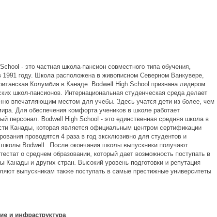
 School - это частная школа-пансион совместного типа обучения,
в 1991 году. Школа расположена в живописном Северном Ванкувере,
ританская Колумбия в Канаде. Bodwell High School признана лидером
ских школ-пансионов. Интернациональная студенческая среда делает
нно впечатляющим местом для учебы. Здесь учатся дети из более, чем
 мира. Для обеспечения комфорта учеников в школе работает
й персонал. Bodwell High School - это единственная средняя школа в
сти Канады, которая является официальным центром сертификации
рования проводятся 4 раза в год эксклюзивно для студентов и
 школы Bodwell. После окончания школы выпускники получают
тестат о среднем образовании, который дает возможность поступать в
ы Канады и других стран. Высокий уровень подготовки и репутация
ляют выпускникам также поступать в самые престижные университеты
ние
и
инфраструктура