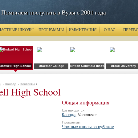
Помогаем поступать в Вузы с 2001 года
ЧАСТНЫЕ ШКОЛЫ
ПРОГРАММЫ
ИММИГРАЦИЯ
О НАС
ПЕРЕВ
y
ollege
Bodwell High School
Braemar College
British Columbia Institute of Technology
Brock University
ы
Канада
Контакты
ll High School
Общая информация
Где находится:
Канада
, Vancouver
Программы:
Частные школы за рубежом