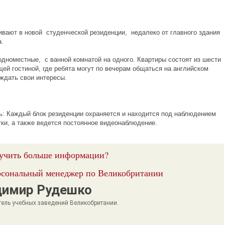
ивают в новой студенческой резиденции, недалеко от главного здания
а.
одноместные, с ванной комнатой на одного. Квартиры состоят из шести
щей гостиной, где ребята могут по вечерам общаться на английском
уждать свои интересы.
ь: Каждый блок резиденции охраняется и находится под наблюдением
тки, а также ведется постоянное видеонаблюдение.
учить больше информации?
сональный менеджер по Великобритании
димир Рудешко
тель учебных заведений Великобритании.