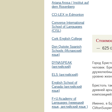
Ariana Arosa / Institut auf
dem Rosenberg
CCI-LEX in Edmonton
Converse International
School of Languages
(CISL)
Cork English College
Стоимос
Don Quijote Spanish
625
G
Schools (Испанский
язык)
DYNASPEAK
Город Брист
(английский)
человек. Бр
дружелюбный
ELS (английский)
уровню жизн
English School of
Бристоль та
Canada (английский
древней арх
язык)
композицией
F+U Academy of
Languages (немецкий
Именно, в Б
язык, английский язык )
СliftonSuspe