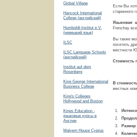
Global Village
Если Вы хоти
старинного 
Hancock International
College (английский)
Языковая 
Humboldt-Institut e.V.
Frenchay все
(немецкий язык)
Вы также мо
ILSC
посетить др
местности Ю
ILSC Language Schools
(английский)
Стоимость 
Institut auf dem
Rosenberg
King George International
В стоимост
Business College
местных ном
King's Colleges
Hollywood and Boston
Интенси
Kings Education -
языковые курсы в
Продол
Англии
Размер
Malvern House Cyprus
Количес