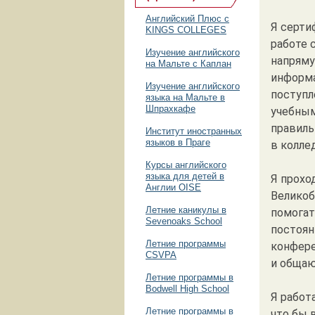
Английский Плюс с
Я серти
KINGS COLLEGES
работе 
Изучение английского
напряму
на Мальте с Каплан
информа
Изучение английского
поступл
языка на Мальте в
Шпрахкафе
учебным
правиль
Институт иностранных
языков в Праге
в колле
Курсы английского
языка для детей в
Я прохо
Англии OISE
Великоб
Летние каникулы в
помогат
Sevenoaks School
постоян
Летние программы
конфере
CSVPA
и общаю
Летние программы в
Bodwell High School
Я работ
Летние программы в
что бы 