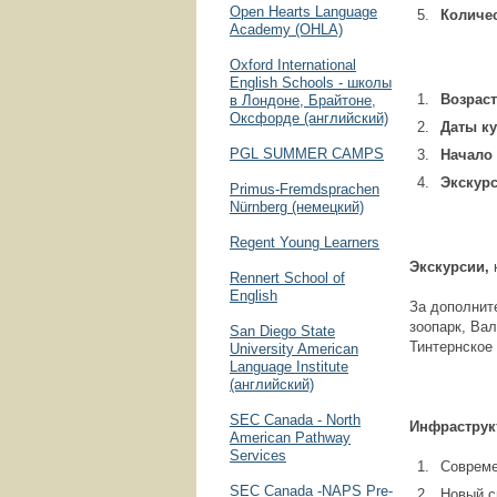
Open Hearts Language
Количе
Academy (OHLA)
Oxford International
English Schools - школы
Возраст
в Лондоне, Брайтоне,
Оксфорде (английский)
Даты к
PGL SUMMER CAMPS
Начало 
Экскурс
Primus-Fremdsprachen
Nürnberg (немецкий)
Regent Young Learners
Экскурсии,
Rennert School of
English
За дополнит
зоопарк, Ва
San Diego State
Тинтернское 
University American
Language Institute
(английский)
SEC Canada - North
Инфраструк
American Pathway
Services
Совреме
SEC Canada -NAPS Pre-
Новый с