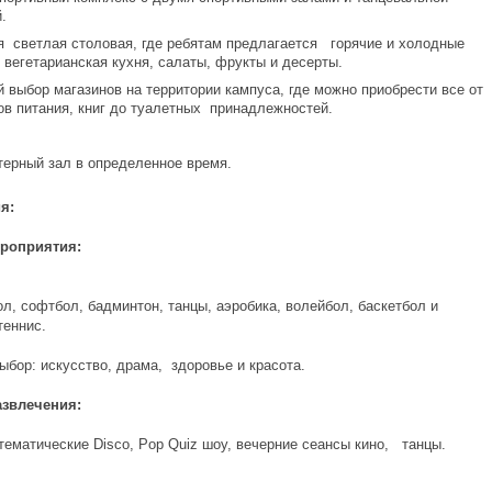
.
 светлая столовая, где ребятам предлагается горячие и холодные
вегетарианская кухня, салаты, фрукты и десерты.
 выбор магазинов на территории кампуса, где можно приобрести все от
ов питания, книг до туалетных принадлежностей.
ерный зал в определенное время.
я:
роприятия:
л, софтбол, бадминтон, танцы, аэробика, волейбол, баскетбол и
теннис.
ыбор: искусство, драма, здоровье и красота.
азвлечения:
тематические Disco, Pop Quiz шоу, вечерние сеансы кино, танцы.