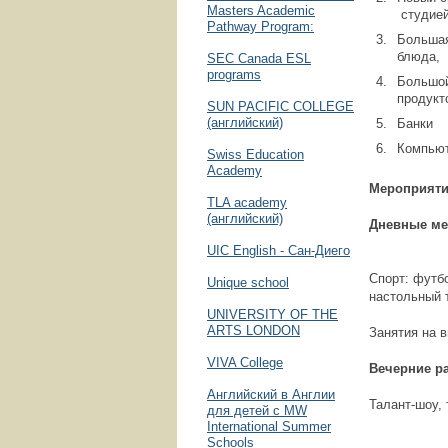
Masters Academic
студией
Pathway Program:
Большая
блюда, 
SEC Canada ESL
programs
Большой
продукт
SUN PACIFIC COLLEGE
(английский)
Банки
Компьют
Swiss Education
Academy
Мероприяти
TLA academy
(английский)
Дневные ме
UIC English - Сан-Диего
Спорт: футбо
Unique school
настольный 
UNIVERSITY OF THE
ARTS LONDON
Занятия на в
VIVA Сollege
Вечерние р
Английский в Англии
Талант-шоу, 
для детей с MW
International Summer
Schools