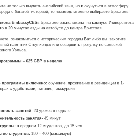
те не только выучить английский язык, но и окунуться в атмосферу
города с богатой историей, то незамедлительно выбираете Бристоль!
школа
Embassy
CES
в Бристоле расположена на кампусе Университета
го в 20 минутах езды на автобусе до центра Бристоля.
жете ознакомиться с историческим городом Бат либо вы захотите
евний памятник Стоунхендж или совершить прогулку по сельской
жного Уэльса.
программы – 625
GBP
в неделю
ь программы включено:
обучение, проживание в резиденции в 1-
ерах с удобствами, питание, экскурсии
вность занятий
- 20 уроков в неделю
жительность занятия
- 45 минут
 группы:
в среднем 12 студентов, до 15 чел.
тво студентов:
180 – 400 (максимум)