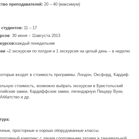
ство преподавателей:
20 – 40 (максимум)
 студентов:
11 – 17
урсов
: 30 июня – 11августа 2013
курсов:
каждый понедельник
ии –
2 экскурсии по полдня и 1 экскурсия на целый день – в неделю
которые входят в стоимость программы: Лондон, Оксфорд, Кардиф.
ельную стоимость, возможно выбрать экскурсии в Бристольский
ллийские замки, Кардиффские замки, легендарную Пещеру Вуки,
Аббатство и др.
тура:
нные, просторные и хорошо оборудованные классы.
портивный комплекс с двумя спортивными залами и танцевальной