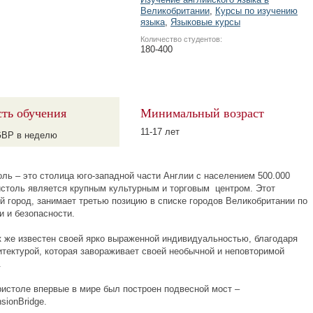
Великобритании
,
Курсы по изучению
языка
,
Языковые курсы
Количество студентов:
180-400
ть обучения
Минимальный возраст
11-17 лет
BP в неделю
оль – это столица юго-западной части Англии с населением 500.000
истоль является крупным культурным и торговым центром. Этот
 город, занимает третью позицию в списке городов Великобритании по
и и безопасности.
к же известен своей ярко выраженной индивидуальностью, благодаря
итектурой, которая завораживает своей необычной и неповторимой
.
ристоле впервые в мире был построен подвесной мост –
nsionBridge.