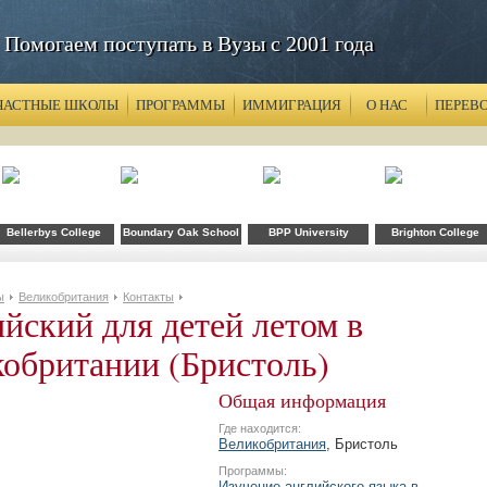
Помогаем поступать в Вузы с 2001 года
ЧАСТНЫЕ ШКОЛЫ
ПРОГРАММЫ
ИММИГРАЦИЯ
О НАС
ПЕРЕВ
Bellerbys College
Boundary Oak School
BPP University
Brighton College
ы
Великобритания
Контакты
йский для детей летом в
обритании (Бристоль)
Общая информация
Где находится:
Великобритания
, Бристоль
Программы:
Изучение английского языка в