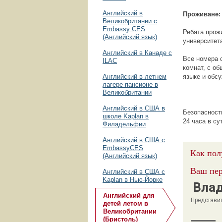
Английский в
Проживане:
Великобритании с
Embassy CES
Ребята прож
(Английский язык)
университет
Английский в Канаде с
Все номера 
ILAC
комнат, с об
Английский в летнем
языке и обс
лагере пансионе в
Великобритании
Английский в США в
Безопасност
школе Kaplan в
24 часа в су
Филадельфии
Английский в США с
EmbassyCES
Как пол
(Английский язык)
Ваш пер
Английский в США с
Kaplan в Нью-Йорке
Вла
Английский для
Представи
детей летом в
Великобритании
(Бристоль)