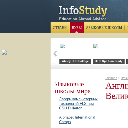
Education Abroad Advisor
СТРАНЫ
ВУЗЫ
ЯЗЫКОВЫЕ ШКОЛЫ
Abbey DLD College
Bath Spa University
Главная
ВУЗ
Англи
Языковые
школы мира
Велик
Лагерь компьютерных
технологий FLS при
CSU Fullerton
Alphabet International
Camps