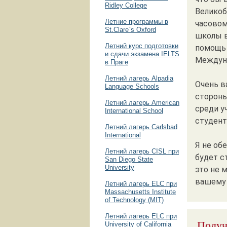
Ridley College
Великоб
Летние программы в
часовом
St.Clare`s Oxford
школы в
Летний курс подготовки
помощь 
и сдачи экзамена IELTS
Междуна
в Праге
Летний лагерь Alpadia
Очень в
Language Schools
стороны
Летний лагерь American
среди у
International School
студент
Летний лагерь Carlsbad
International
Я не об
Летний лагерь CISL при
будет с
San Diego State
University
это не 
вашему
Летний лагерь ELC при
Massachusetts Institute
of Technology (MIT)
Летний лагерь ELC при
Получ
University of California