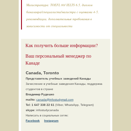
Магистратура: TOEFL 80/ IELTS 6.5, диплом
бакалавра/специалиста/магистра с оценками 4-5,
рекомендации, дополнительные требования в
зависимости от специальности
Как получить больше информации?
Ваш персональный менеджер по
Канаде
Canada, Toronto
Представитель учебных заведений Канады
Зачисление в учебные заведения Канады, поддержка
студентов в стране
Владимир Рудешко
mailto:
canada@infostudymail.com
Tel:
1 647 338 22 61
(Viber, WhatsApp, Telegram)
skype:
infostudycanada
Написать в социальных сетях:
Facebook
Instagram