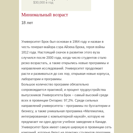
$30,000 в год
Минимальный возраст
18 лет
Университет Брок был основан в 1964 году и назван в
честь генерал-майора сэра Айзека Брока, героя войны
1812 года. Настоящий скачок в развитии этого вуза
случился после 2000 года, когда число студентов стало
резко возрастать, а также открылись новые программы и
направления исследований. Университет продолжает
расти и развиваться до сих пор, открывая новые корпуса,
лаборатории и программы.
Большое количество программ обязательно
сопровождается практикой, и процент трудоустройства
выпускников Университета Брок – самый высокий среди
всех в провинции Онтарио: 97,2%. Среди сильных
направлений университета – программы по бухгалтерии и
бизнесу, а также уникальная программа «Математика,
интегрированная с компьютерной наукой», которую не
предлагает ни одно другое учебное заведение в Канаде.
Университет Брок имеет самую широкую в провинции сеть
компаний, которые берут на практику студентов программ