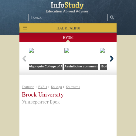
Education Abroad Advisor
НАВИГАЦИЯ
ВУЗЫ
Algonquin College of Applied Arts and Technology
Assiniboine community college
Bodwell High School
Главная
ВУЗы
Канада
Контакты
Brock University
Университет Брок