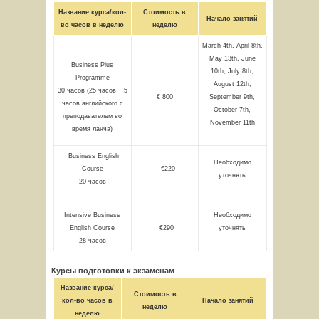
Название курса/кол-
Стоимость в
Начало занятий
во часов в неделю
неделю
March 4th, April 8th,
May 13th, June
Business Plus
10th, July 8th,
Programme
August 12th,
30 часов (25 часов + 5
€ 800
September 9th,
часов английского с
October 7th,
преподавателем во
November 11th
время ланча)
Business English
Необходимо
Course
€220
уточнять
20 часов
Intensive Business
Необходимо
English Course
€290
уточнять
28 часов
Курсы подготовки к экзаменам
Название курса/
Стоимость в
кол-во часов в
Начало занятий
неделю
неделю