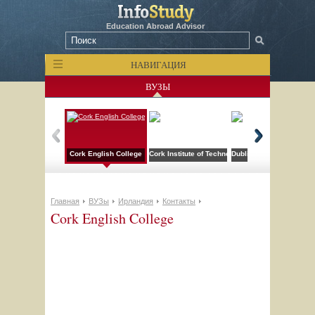
Education Abroad Advisor
НАВИГАЦИЯ
ВУЗЫ
Cork English College
Cork Institute of Technology
Dublin Institute of Tech
Главная
ВУЗы
Ирландия
Контакты
Cork English College