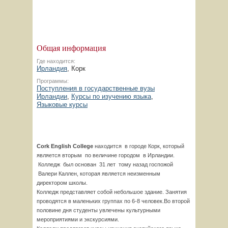
Общая информация
Где находится:
Ирландия
, Корк
Программы:
Поступления в государственные вузы
Ирландии
,
Курсы по изучению языка
,
Языковые курсы
Cork English College
находится в городе Корк, который
является вторым по величине городом в Ирландии.
Колледж был основан 31 лет тому назад госпожой
Валери Каллен, которая является неизменным
директором школы.
Колледж представляет собой небольшое здание. Занятия
проводятся в маленьких группах по 6-8 человек.Во второй
половине дня студенты увлечены культурными
мероприятиями и экскурсиями.