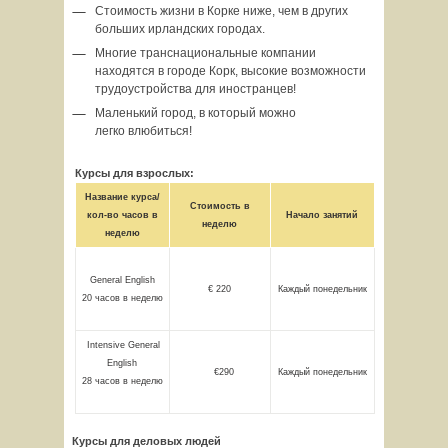
Стоимость жизни в Корке ниже, чем в других
больших ирландских городах.
Многие транснациональные компании
находятся в городе Корк, высокие возможности
трудоустройства для иностранцев!
Маленький город, в который можно
легко влюбиться!
Курсы для взрослых:
Название курса/
Стоимость в
кол-во часов в
Начало занятий
неделю
неделю
General English
€ 220
Каждый понедельник
20 часов в неделю
Intensive General
English
€290
Каждый понедельник
28 часов в неделю
Курсы для деловых людей