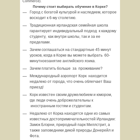
Commerce).
Почему стоит выбирать обучение в Корке?
Город с богатой культурой и наследием, которое
восходит к 6-му столетию.
Традиционная ирландская семейная школа
гарантирует индивидуальный подход к каждому
студенту, как внутри школы, так и за ее
пределами.
Зачем соглашаться на стандартные 45 минут
уроков, когда в Корке вы можете выбрать 60-
минутноезанятие английского язика.
Зачем платить больше за проживание?
Международный аэропорт Корк находится
недалеко от города, что очень облегчает Ваш
приезд!
Корк известен своим дружелюбием и юмором,
где люди очень доброжелательны к
иностранным гостям и студентам.
Недалеко от Корка находятся одни из самых
известных достопримечательностей Ирландии:
Замок Блэрни, природный парк Миллстрит, а
также заповедники дикой природы Донерейл и
Фота.