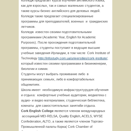
Колледж предлагает курсы изучения английского языка,
как для взрослых, так и самых маленьких студентов, а
также курсы бизнес английского для деловых людей.
Колледж также предлагает специализированные
программы для преподавателей, военных и гражданских
летчиков.
Колледж известен своими подготовительными
программами (Academic Year, English for Academic
Purposes). После прохождения подготовительной
программы, студенты поступают в ведущие высшие
учебные заведения Ирландии, в том числе Cork Institute of
Technology
http://infostudy.com.ua/universities/cork-institute/,
который известен своими программами в биоинженерии,
биологии и химии.
Студенты могут выбрать проживание либо в
принимающих семьях, либо в комфортабельных
общежитиях.
Школа имеет необходимую инфраструктурудля обучения
и отдыха: комфортные учебные аудитории, медиатека с
аудио- и видео материалами, студенческая библиотека,
комнаты для самостоятельных занятийи отдыха.
Cork English College
является членом международных
ассоциаций MEI-RELSA, Quality English, ACELS, WYSE
Confederation, ALTO, а также является членом Торгово-
Промышленной палаты Корка( Cork Chamber of