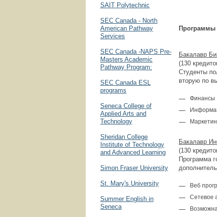
SAIT Polytechnic
SEC Canada - North
American Pathway
Программы 
Services
SEC Canada -NAPS Pre-
Бакалавр Би
Masters Academic
(130 кредито
Pathway Program:
Студенты по
вторую по в
SEC Canada ESL
programs
Финансы
Seneca College of
Информац
Applied Arts and
Technology
Маркетинг
Sheridan College
Бакалавр Ин
Institute of Technology
(130 кредито
and Advanced Learning
Программа г
Simon Fraser University
дополнитель
St. Mary's University
Веб прог
Сетевое 
Summer English in
Seneca
Возможна