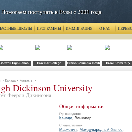
Помогаем поступать в Вузы с 2001 года
ЧАСТНЫЕ ШКОЛЫ
ПРОГРАММЫ
ИММИГРАЦИЯ
О НАС
ПЕРЕВ
y
ollege
Bodwell High School
Braemar College
British Columbia Institute of Technology
Brock University
ы
Канада
Контакты
igh Dickinson University
тет Феерли Дикинсона
Общая информация
Где находится:
Канада
, Ванкувер
Специализация:
Маркетинг
,
Международный бизнес
,