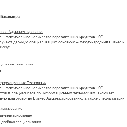
Бакалавра
знес Администрирования
в – максимальное количество перезачтенных кредитов - 60)
лучают двойную специализацию: основную – Международный Бизнес и
ыбору:
ионные Технологии
.
формационных Технологий
в – максимальное количество перезачтенных кредитов - 60)
отовит специалистов по информационным технологиям, включает
ную подготовку по Бизнес Администрированию, а также специализации:
раммирование
администрирование
 двойная специализация