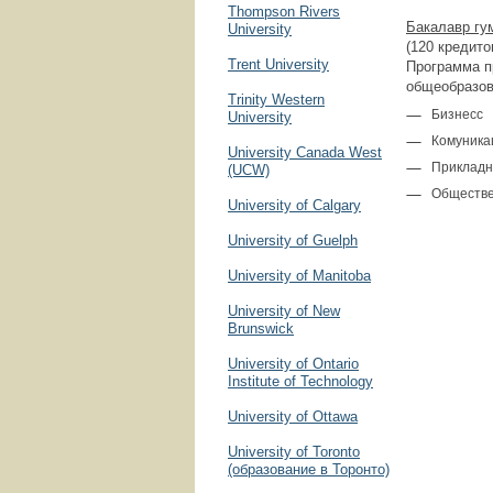
Thompson Rivers
Бакалавр гу
University
(120 кредито
Trent University
Программа п
общеобразов
Trinity Western
Бизнесс
University
Комуника
University Canada West
Прикладн
(UCW)
Обществе
University of Calgary
University of Guelph
University of Manitoba
University of New
Brunswick
University of Ontario
Institute of Technology
University of Ottawa
University of Toronto
(образование в Торонто)