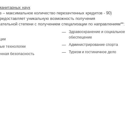
манитарных наук
в – максимальное количество перезачтенных кредитов - 90)
редоставляет уникальную возможность получения
ательной степени с получением спецализации по направлениям**:
Здравоохранение и социальное
обеспецение
ции
Администрирование спорта
ые технологии
Туризм и гостиничное дело
нная безопасность