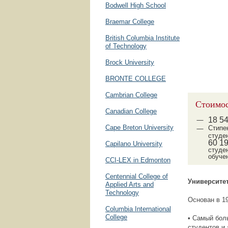
Bodwell High School
Braemar College
British Columbia Institute
of Technology
Brock University
BRONTE COLLEGE
Cambrian College
Стоимос
Canadian College
18
5
Cape Breton University
Стипе
студе
60
1
Capilano University
студен
обуче
CCI-LEX in Edmonton
Centennial College of
Университе
Applied Arts and
Technology
Основан в 1
Columbia International
College
• Самый бол
студентов и 