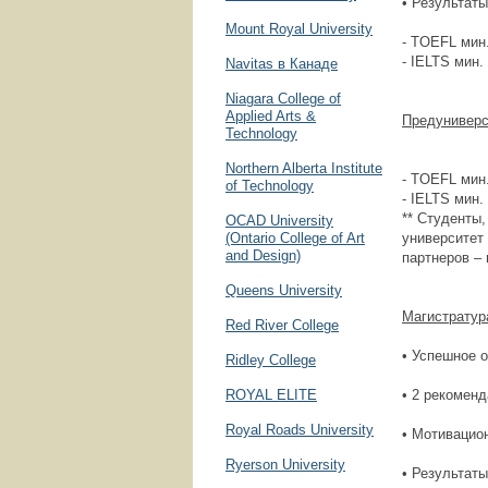
• Результаты
Mount Royal University
- TOEFL мин.
- IELTS мин.
Navitas в Канаде
Niagara College of
Applied Arts &
Предуниверс
Technology
Northern Alberta Institute
- TOEFL мин.
of Technology
- IELTS мин.
** Студенты,
OCAD University
(Ontario College of Art
университет
and Design)
партнеров –
Queens University
Магистратур
Red River College
• Успешное 
Ridley College
ROYAL ELITE
• 2 рекомен
Royal Roads University
• Мотивацио
Ryerson University
• Результаты