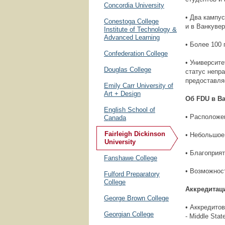
Concordia University
• Два кампу
Conestoga College
и в Ванкуве
Institute of Technology &
Advanced Learning
• Более 100 
Confederation College
• Университ
Douglas College
статус непр
предоставля
Emily Carr University of
Art + Design
Об FDU в В
English School of
• Расположен
Canada
Fairleigh Dickinson
• Небольшое 
University
• Благоприя
Fanshawe College
• Возможност
Fulford Preparatory
College
Аккредитаци
George Brown College
• Аккредито
Georgian College
- Middle Sta