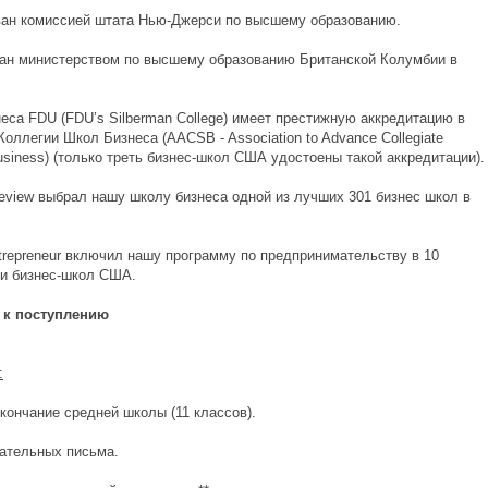
ван комиссией штата Нью-Джерси по высшему образованию.
ван министерством по высшему образованию Британской Колумбии в
еса FDU (FDU’s Silberman College) имеет престижную аккредитацию в
оллегии Школ Бизнеса (AACSB - Association to Advance Collegiate
usiness) (только треть бизнес-школ США удостоены такой аккредитации).
Review выбрал нашу школу бизнеса одной из лучших 301 бизнес школ в
trepreneur включил нашу программу по предпринимательству в 10
и бизнес-школ США.
 к поступлению
:
кончание средней школы (11 классов).
дательных письма.