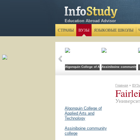
Education Abroad Advisor
СТРАНЫ
ВУЗЫ
ЯЗЫКОВЫЕ ШКОЛЫ
Algonquin College of Applied Arts and Technolog
Assiniboine community c
Главная
ВУЗ
Fairle
Универси
Algonquin College of
Applied Arts and
Technology
Assiniboine community
college