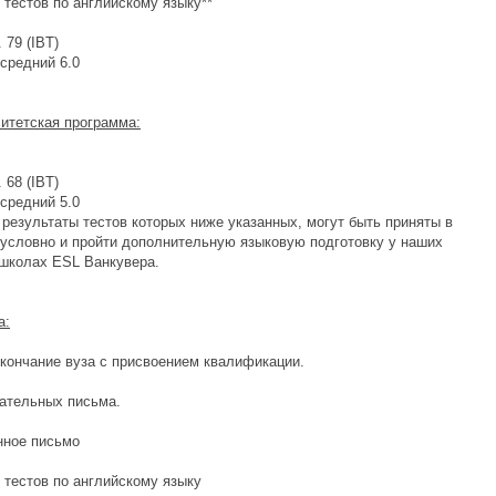
 тестов по английскому языку**
 79 (IBT)
 средний 6.0
итетская программа:
 68 (IBT)
 средний 5.0
 результаты тестов которых ниже указанных, могут быть приняты в
 условно и пройти дополнительную языковую подготовку у наших
 школах ESL Ванкувера.
а:
окончание вуза с присвоением квалификации.
дательных письма.
нное письмо
 тестов по английскому языку