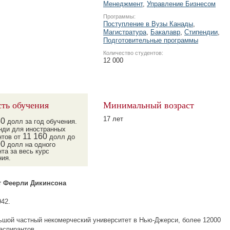
Менеджмент
,
Управление Бизнесом
Программы:
Поступление в Вузы Канады
,
Магистратура
,
Бакалавр
,
Стипендии
,
Подготовительные программы
Количество студентов:
12 000
ть обучения
Минимальный возраст
17 лет
40
долл за год обучения.
нди для иностранных
11
160
нтов от
долл до
90
долл на одного
та за весь курс
ния.
т Феерли Дикинсона
942.
ьшой частный некомерческий университет в Нью-Джерси, более 12000
аспирантов.