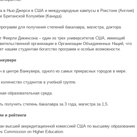
са в Нью-Джерси в США и международные кампусы в Рокстоне (Англия)
ре Британской Колумбии (Канада).
программ для получения степеней бакалавра, магистра, доктора.
ет Феерли Дикинсона – один из трех университетов США, имеющий
авительственной организации в Организации Объединенных Наций, что
ет нашим студентам богатство программ и особые возможности.
анкувере
 в центре Ванкувера, одного из самых прекрасных городов в мире.
количество студентов в учебной группе.
тная образовательная среда.
ь получить степень бакалавра за 3 года, магистра за 1,5.
и и рейтинги
ван высшей аккредитационной комиссией США по высшему образованию
tes Commission on Higher Education.