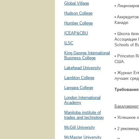
Global Village
• Лицензиро
Hudson College
• Aккредито
Канаде.
Humber College
ICEAP&CBU
• Школа бизн
Ассоциации К
ILSC
Schools of B
King George International
• Princeton 
Business College
США.
Lakehead University
• Журнал En
Lambton College
лучших сред
Langara College
Требования
London International
Academy
Бакалавриат
Manitoba institute of
trades and technology
• Успешное о
McGill University
• 2 рекомен
McMaster University