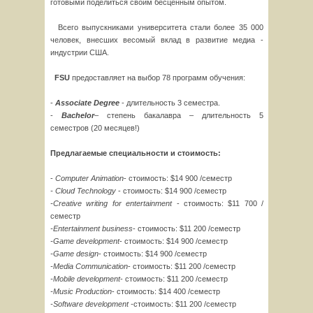
готовыми поделиться своим бесценным опытом.
Всего выпускниками университета стали более 35 000
человек, внесших весомый вклад в развитие медиа -
индустрии США.
FSU
предоставляет на выбор 78 программ обучения:
-
Associate
Degree
- длительность 3 семестра.
-
Bachelor
– степень бакалавра – длительность 5
семестров (20 месяцев!)
Предлагаемые специальности и стоимость:
-
Computer
Animation
- стоимость: $14 900 /семестр
- Cloud Technology
- стоимость: $14 900 /семестр
-Creative writing for entertainment
- стоимость: $11 700 /
семестр
-Entertainment business
- стоимость: $11 200 /семестр
-
Game
development
- стоимость: $14 900 /семестр
-
Game
design
- стоимость: $14 900 /семестр
-
Media
Communication
- стоимость: $11 200 /семестр
-
Mobile
development
- стоимость: $11 200 /семестр
-Music Production
- стоимость: $14 400 /семестр
-Software development -
стоимость: $11 200 /семестр