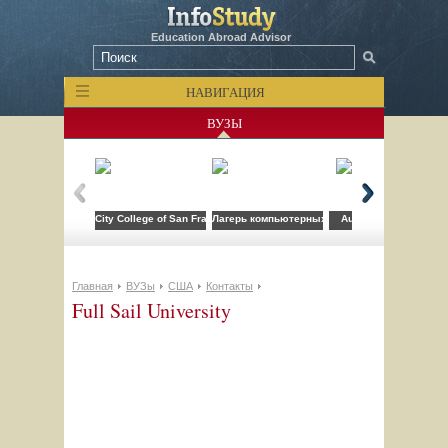
Education Abroad Advisor
НАВИГАЦИЯ
ВУЗЫ
City College of San Francisco
Лагерь компьютерных технологий FLS при CSU
Auburn University
Главная
ВУЗы
США
Контакты
Full Sail University