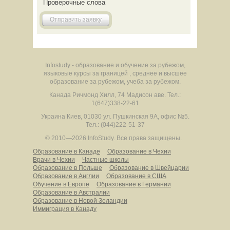
Проверочные слова
Отправить заявку
Infostudy - образование и обучение за рубежом,
языковые курсы за границей , среднее и высшее
образование за рубежом, учеба за рубежом.
Канада
Ричмонд Хилл
,
74 Мадисон аве.
Тел.:
1(647)338-22-61
Украина
Киев
,
01030
ул. Пушкинская 9А, офис №5.
Тел.: (044)222-51-37
© 2010—2026 InfoStudy.
Все права защищены.
Образование в Канаде
Образование в Чехии
Врачи в Чехии
Частные школы
Образование в Польше
Образование в Швейцарии
Образование в Англии
Образование в США
Обучение в Европе
Образование в Германии
Образование в Австралии
Образование в Новой Зеландии
Иммиграция в Канаду