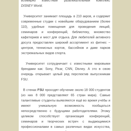
всемирно известный развлекательный комплекс
DISNEY
World
.
Университет занимает площадь в 210 акров, и содержит
современные студии с новейшим оборудованием (более
110), удобные помещения для проведения лекций,
семинаров и конференций, библиотеку, множество
кафетериев и мест для отдыха. Для любителей активного
досуга предоставлен широкий ассортимент из фитнес –
центров, теннисных кортов, бассейнов и даже парков
экстремальных видов спорта.
Университет сотрудничает с известными мировыми
брендами как: Sony, Pixar, CNN, Disney. А это в свою
очередь открывает целый ряд перспектив выпускникам
FSU.
В стенах
FSU
проходят обучение около 18 000 студентов
(из них 8 000 представляют 65 стран мира). Самые
талантливые студенты выявляются ещё во время учёбы и
имеют уникальную возможность пообщаться
непосредственно с будущими работодателями. Этому
целиком способствует организация конференций,
семинаров и творческих встреч с выдающимися
профессионалами в самых различных видах искусства,