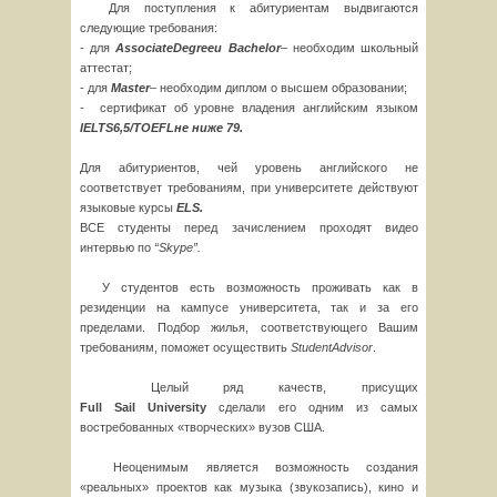
Для поступления к абитуриентам выдвигаются
следующие требования:
- для
Associate
Degree
и
Bachelor
– необходим школьный
аттестат;
- для
Master
– необходим диплом о высшем образовании;
- сертификат об уровне владения английским языком
IELTS
6,5/
TOEFL
не ниже 79.
Для абитуриентов, чей уровень английского не
соответствует требованиям, при университете действуют
языковые курсы
ELS
.
ВСЕ студенты перед зачислением проходят видео
интервью по
“
Skype
”.
У студентов есть возможность проживать как в
резиденции на кампусе университета, так и за его
пределами. Подбор жилья, соответствующего Вашим
требованиям, поможет осуществить
Student
Advisor
.
Целый ряд качеств, присущих
Full
Sail
University
сделали его одним из самых
востребованных «творческих» вузов США.
Неоценимым является возможность создания
«реальных» проектов как музыка (звукозапись), кино и