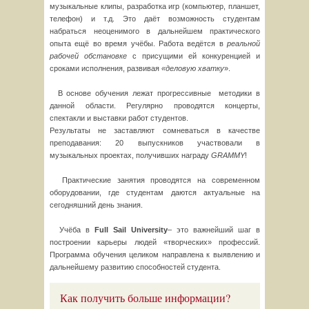
музыкальные клипы, разработка игр (компьютер, планшет,
телефон) и т.д. Это даёт возможность студентам
набраться неоценимого в дальнейшем практического
опыта ещё во время учёбы. Работа ведётся в
реальной
рабочей обстановке
с присущими ей конкуренцией и
сроками исполнения, развивая
«деловую хватку
».
В основе обучения лежат прогрессивные методики в
данной области. Регулярно проводятся концерты,
спектакли и выставки работ студентов.
Результаты не заставляют сомневаться в качестве
преподавания: 20 выпускников участвовали в
музыкальных проектах, получивших награду
GRAMMY
!
Практические занятия проводятся на современном
оборудовании, где студентам даются актуальные на
сегодняшний день знания.
Учёба в
Full
Sail
University
– это важнейший шаг в
построении карьеры людей «творческих» профессий.
Программа обучения целиком направлена к выявлению и
дальнейшему развитию способностей студента.
Как получить больше информации?