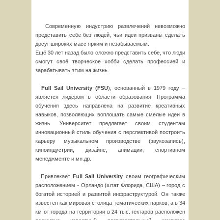
Современную индустрию развлечений невозможно
представить себе без людей, чьи идеи призваны сделать
досуг широких масс ярким и незабываемым.
Ещё 30 лет назад было сложно представить себе, что люди
смогут своё творческое хобби сделать профессией и
зарабатывать этим на жизнь.
Full
Sail
University
(
FSU
), основанный в 1979 году –
является лидером в области образования. Программа
обучения здесь направлена на развитие креативных
навыков, позволяющих воплощать самые смелые идеи в
жизнь. Университет предлагает своим студентам
инновационный стиль обучения с перспективой построить
карьеру музыкальном производстве (звукозапись),
киноиндустрии, дизайне, анимации, спортивном
менеджменте и мн.др.
Привлекает
Full
Sail
University
своим географическим
расположением - Орландо (штат Флорида, США) – город с
богатой историей и развитой инфраструктурой. Он также
известен как мировая столица тематических парков, а в 34
км от города на территории в 24 тыс. гектаров расположен