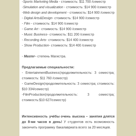
-Sports Marketing Media -
стоимость: $11 700 /семестр
-Simulation and visualization -
стоимость: $14 900 /семестр
-Web design and development -
стоимость: $14 900 /семестр
-
Digital
Arts
&
Design
-
стоимость: $14 900 /семестр
-
Film
-
стоимость: $14 900 /семестр
-
Game
Art
-
стоимость: $14 900 /семестр
-
Musi
с
Business
-
стоимость: $11 200 /семестр
-
Recording
Arts
-
стоимость: $14 400 /семестр
-
Show
Production
-
стоимость: $14 400 /семестр
-
Master
– степень Магистра.
Предлагаемые специальности:
- EntertainmentBusiness(продолжительность: 3 семестра;
стоимость: $11 760 /семестр)
- GameDesign(продолжительность: 3 семестра; стоимость:
$10 334/семестр)
-FilmProduction(продолжительность: 3 семестра;
стоимость:$10 627/семестр)
Интенсивность учёбы очень высока – занятия длятся
до 8-ми часов в день!
У студентов есть возможность
закончить программу бакалавриата всего за 20 месяцев.