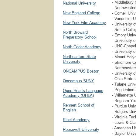
- Middlebury 
National University
- Northwester
New England College
- Cornell Univ
- Vanderbilt U
New York Film Academy
- University o
- Smith Colle
North Broward
- Emory Unive
Preparatory School
- University o
- UNC-Chapel 
North Cedar Academy
- University 
Northeastern State
- Mount Holy
University
- Skidmore Co
- Northeaster
ONCAMPUS Boston
- University 
- Ohio State 
Oncampus SUNY
- Tulane Univ
- Pepperdine 
Open Hearts Language
- Willamette U
Academy (OHLA)
- Brigham You
Rennert School of
- Purdue Univ
English
- Rutgers Uni
- Virginia Tec
Ribet Academy
- Lewis & Cla
- American Un
Roosevelt University
- Baylor Unive