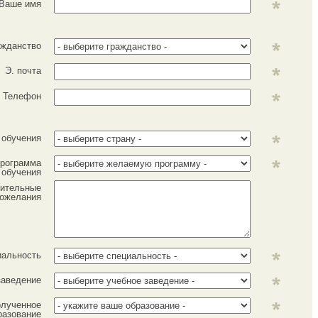
Ваше имя
ажданство
Э. почта
Телефон
 обучения
рограмма
обучения
ительные
ожелания
иальность
заведение
лученное
разование