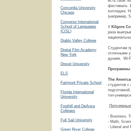
есть свой т
фестиваль. 
Concordia University
колледжа. Н
Chicago
(например, S
Converse International
School of Languages
У
Kilgore Co
(CISL)
раза выигры
национальный
Diablo Valley College
Студентам п
Digital Film Academy
отличными у
New York
душем, Wi-Fi
Drexel University
Программы 
ELS
The
Americ
Fairmont Private School
студентов с
подготовкой,
Florida International
топ-универс
University
Популярные
Foothill and DeAnza
Colleges
- Business, T
Full Sail University
- Math, Scien
- Liberal and 
Green River College