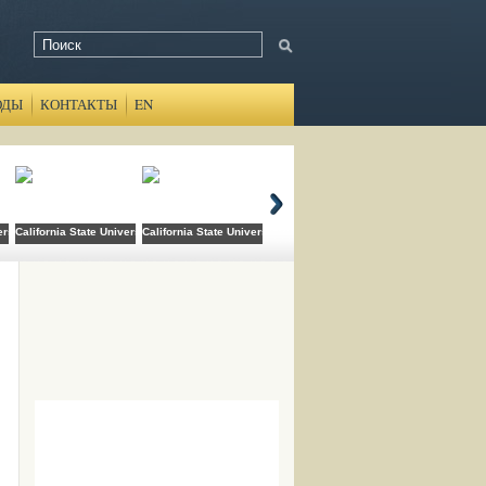
ОДЫ
КОНТАКТЫ
EN
ersity Domingez Hills
California State University Long Beach
California State University San Bernardino
Canada College
Cats Academy B