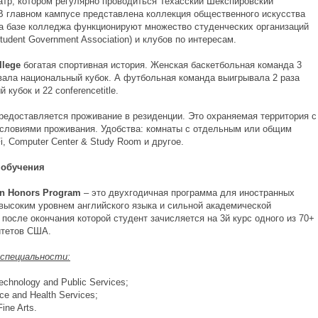
еатр, котором регулярно проводиться Техасский Шекспировский
В главном кампусе представлена коллекция общественного искусства
а базе колледжа функционируют множество студенческих организаций
tudent Government Association) и клубов по интересам.
llege
богатая спортивная история. Женская баскетбольная команда 3
вала национальный кубок. А футбольная команда выигрывала 2 раза
 кубок и 22 conferencetitle.
редоставляется проживание в резиденции. Это охраняемая территория с
словиями проживания. Удобства: комнаты с отдельным или общим
, Computer Center & Study Room и другое.
обучения
an
Honors
Program
– это двухгодичная программа для иностранных
 высоким уровнем английского языка и сильной академической
 после окончания которой студент зачисляется на 3й курс одного из 70+
итетов США.
специальности
:
echnology and Public Services;
ce and Health Services;
Fine Arts.