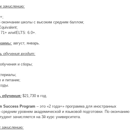
к зачислению:
+;
об окончании школы с высоким средним баллом;
Equivalent;
 71+ илиIELTS: 6.0+.
раммы:
август, январь.
 обучения входит:
 обучения и сборы;
атериалы;
 и питание;
ходы.
 обучения:
$21,730 в год.
an
Success
Program
– это «2 года+» программа для иностранных
о средним уровнем академической и языковой подготовки. По окончанию
тудент зачисляется на 3й курс университета.
к зачислению: