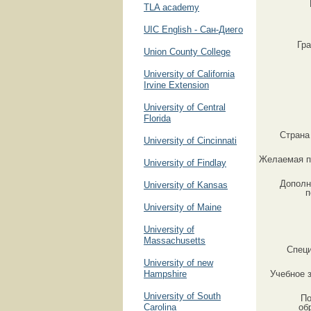
TLA academy
UIC English - Сан-Диего
Гр
Union County College
University of California
Irvine Extension
University of Central
Florida
Страна
University of Cincinnati
Желаемая п
University of Findlаy
Дополн
University of Kansas
п
University of Maine
University of
Massachusetts
Спец
University of new
Hampshire
Учебное 
University of South
По
Carolina
об