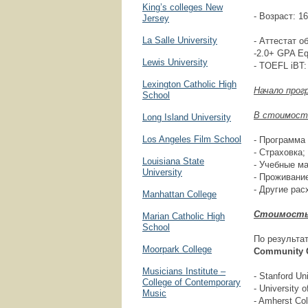
King’s colleges New
- Возраст: 16
Jersey
La Salle University
- Аттестат о
-2.0+ GPA Eq
Lewis University
- TOEFL iBT:
Lexington Catholic High
Начало прог
School
В стоимость
Long Island University
Los Angeles Film School
- Программа
- Страховка;
Louisiana State
- Учебные м
University
- Проживание
- Другие рас
Manhattan College
Стоимость
Marian Catholic High
School
По результа
Moorpark College
Community
Musicians Institute –
- Stanford Un
College of Contemporary
- University 
Music
- Amherst Col