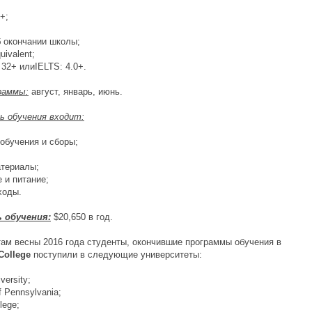
+;
б окончании школы;
uivalent;
 32+ илиIELTS: 4.0+.
раммы:
август, январь, июнь.
 обучения входит:
 обучения и сборы;
атериалы;
 и питание;
ходы.
 обучения:
$20,650 в год.
там весны 2016 года студенты, окончившие программы обучения в
College
поступили в следующие университеты:
iversity;
of Pennsylvania;
lege;