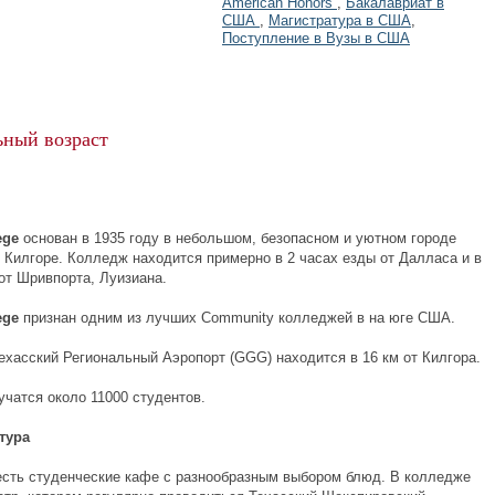
American Honors
,
Бакалавриат в
США
,
Магистратура в США
,
Поступление в Вузы в США
ный возраст
lege
основан в 1935 году в небольшом, безопасном и уютном городе
, Килгоре. Колледж находится примерно в 2 часах езды от Далласа и в
от Шривпорта, Луизиана.
lege
признан одним из лучших Community колледжей в на юге США.
ехасский Региональный Аэропорт (GGG) находится в 16 км от Килгора.
учатся около 11000 студентов.
тура
есть студенческие кафе с разнообразным выбором блюд. В колледже