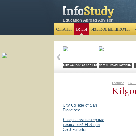
Education Abroad Advisor
СТРАНЫ
ВУЗЫ
ЯЗЫКОВЫЕ ШКОЛЫ
City College of San Francisco
Лагерь компьютерных те
Главная
ВУЗ
Kilgo
City College of San
Francisco
Лагерь компьютерных
технологий FLS при
CSU Fullerton