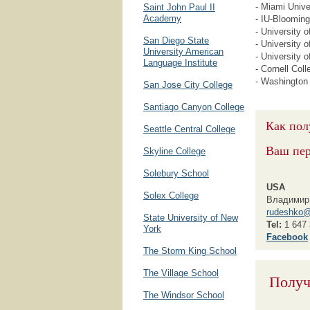
- Miami Unive
Saint John Paul II
Academy
- IU-Blooming
- University 
San Diego State
- University 
University American
- University 
Language Institute
- Cornell Coll
- Washington 
San Jose City College
Santiago Canyon College
Как пол
Seattle Central College
Ваш пе
Skyline College
Solebury School
USA
Solex College
Владимир
rudeshko@
State University of New
Tel:
1 647 
York
F
acebook
The Storm King School
The Village School
Получ
The Windsor School