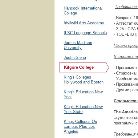
Требования 
Hancock International
College
- Возраст: 16
Idyllwild Arts Academy
- Аттестат 
- 3,25+ GPA 
ILSC Language Schools
- TOEFL iBT:
James Madison
Начало прог
University
В стоимость
Justin-Siena
Kilgore College
- Программа
- Страховка;
King's Colleges
- Учебные м
Hollywood and Boston
- Проживание
- Другие рас
King's Education New
York
Стоимость
King's Education New
York State
The
Americ
студентов с
Kings Colleges On
программы с
campus Plus Los
Angeles
Требования 