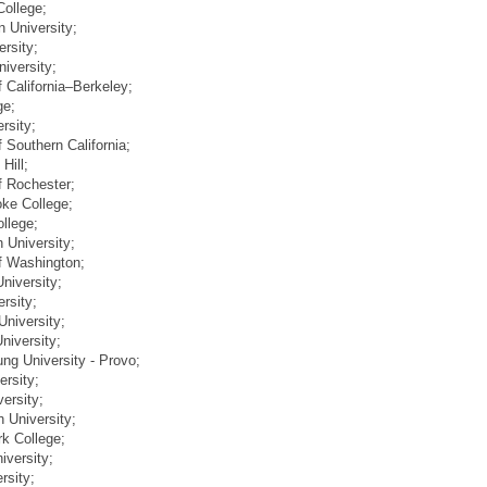
College;
n University;
ersity;
niversity;
f California–Berkeley;
ge;
rsity;
f Southern California;
Hill;
of Rochester;
oke College;
llege;
n University;
of Washington;
University;
ersity;
University;
niversity;
ng University - Provo;
ersity;
versity;
h University;
rk College;
iversity;
rsity;