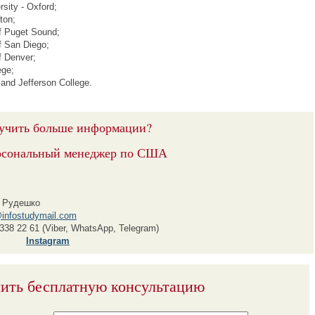
rsity - Oxford;
ton;
of Puget Sound;
of San Diego;
of Denver;
ege;
and Jefferson College.
учить больше информации?
рсональный менеджер по США
 Рудешко
infostudymail.com
338 22 61 (Viber, WhatsApp, Telegram)
Instagram
ить бесплатную консультацию