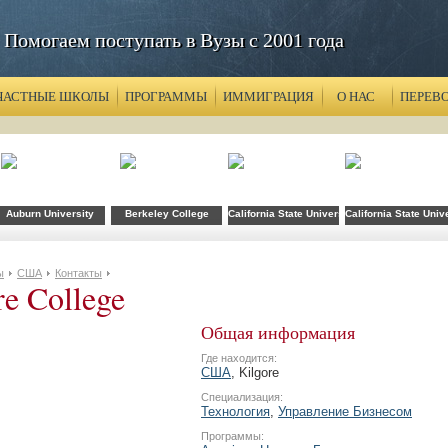
Помогаем поступать в Вузы с 2001 года
ЧАСТНЫЕ ШКОЛЫ
ПРОГРАММЫ
ИММИГРАЦИЯ
О НАС
ПЕРЕВ
хнологий FLS при CSU Fullerton
Auburn University
Berkeley College
California State University
California State Univ
ы
США
Контакты
re College
Общая информация
Где находится:
США
, Kilgore
Специализация:
Технология
,
Управление Бизнесом
Программы: