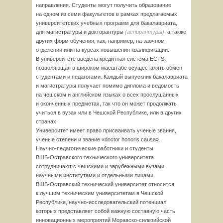
направления. Студенты могут получить образование
на одном из семи факультетов в рамках предлагаемых
университетских учебных программ для бакалавриата,
для магистратуры и докторантуры
(аспирантуры)
, а также
других форм обучения, как, например, на заочном
отделении или на курсах повышения квалификации.
В университете введена кредитная система ECTS,
позволяющая в широком масштабе осуществлять обмен
студентами и педагогами. Каждый выпускник бакалавриата
и магистратуры получает помимо диплома и ведомость
на чешском и английском языках о всех прослушанных
и оконченных предметах, так что он может продолжать
учиться в вузах или в Чешской Республике, или в других
странах.
Университет имеет право присваивать ученые звания,
ученые степени и звание «doctor honoris causa».
Научно-педагогические
работники и студенты
ВШБ-Остравского
технического университета
сотрудничают с чешскими и зарубежными вузами,
научными институтами и отдельными лицами.
ВШБ-Остравский
технический университет относится
к лучшим техническим университетам в Чешской
Республике,
научно-исследовательский
потенциал
которых представляет собой важную составную часть
инновационных мероприятий
Моравско-силезийской