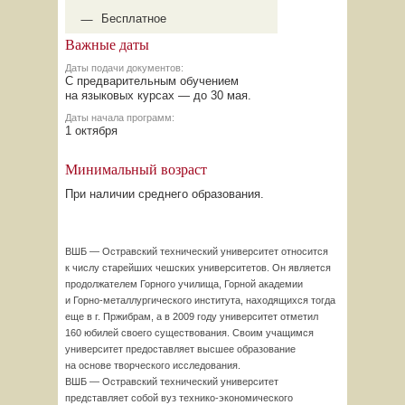
Бесплатное
Важные даты
Даты подачи документов:
С предварительным обучением
на языковых курсах — до 30 мая.
Даты начала программ:
1 октября
Минимальный возраст
При наличии среднего образования.
ВШБ — Остравский технический университет относится
к числу старейших чешских университетов. Он является
продолжателем Горного училища, Горной академии
и
Горно-металлургического
института, находящихся тогда
еще в г. Пржибрам, а в 2009 году университет отметил
160 юбилей своего существования. Своим учащимся
университет предоставляет высшее образование
на основе творческого исследования.
ВШБ — Остравский технический университет
представляет собой вуз
технико-экономического