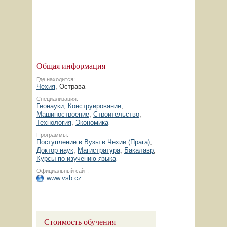
Общая информация
Где находится:
Чехия
, Острава
Специализация:
Геонауки
,
Конструирование
,
Машиностроение
,
Строительство
,
Технология
,
Экономика
Программы:
Поступление в Вузы в Чехии (Прага)
,
Доктор наук
,
Магистратура
,
Бакалавр
,
Курсы по изучению языка
Официальный сайт:
www.vsb.cz
Стоимость обучения