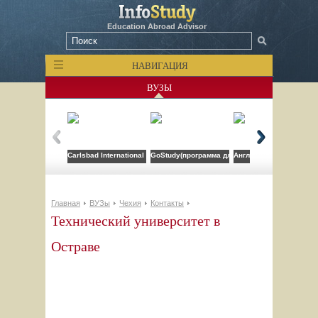
Education Abroad Advisor
НАВИГАЦИЯ
ВУЗЫ
Carlsbad International School
GoStudy(программа для врачей)
Англо-американский ин
Главная
ВУЗы
Чехия
Контакты
Технический университет в
Остраве