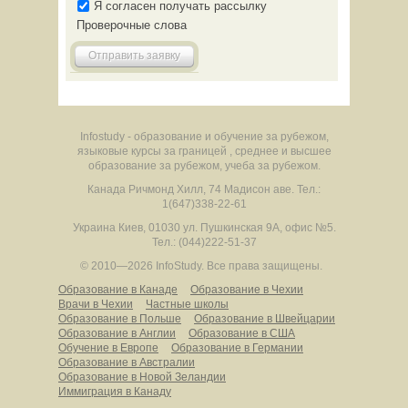
Я согласен получать рассылку
Проверочные слова
Отправить заявку
Infostudy - образование и обучение за рубежом,
языковые курсы за границей , среднее и высшее
образование за рубежом, учеба за рубежом.
Канада
Ричмонд Хилл
,
74 Мадисон аве.
Тел.:
1(647)338-22-61
Украина
Киев
,
01030
ул. Пушкинская 9А, офис №5.
Тел.: (044)222-51-37
© 2010—2026 InfoStudy.
Все права защищены.
Образование в Канаде
Образование в Чехии
Врачи в Чехии
Частные школы
Образование в Польше
Образование в Швейцарии
Образование в Англии
Образование в США
Обучение в Европе
Образование в Германии
Образование в Австралии
Образование в Новой Зеландии
Иммиграция в Канаду