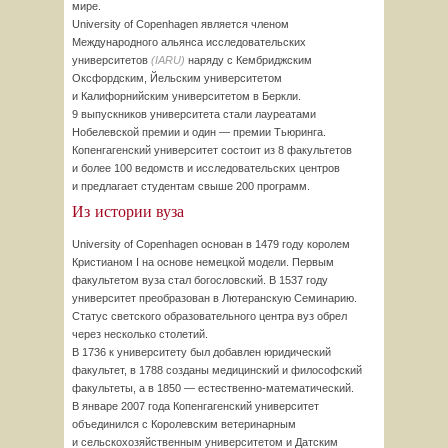
мире.
University of Copenhagen является членом
Международного альянса исследовательских
университетов
(IARU)
наряду с Кембриджским
Оксфордским, Йельским университетом
и Калифорнийским университетом в Беркли.
9 выпускников университета стали лауреатами
Нобелевской премии и один — премии Тьюринга.
Копенгагенский университет состоит из 8 факультетов
и более 100 ведомств и исследовательских центров
и предлагает студентам свыше 200 программ.
Из истории вуза
University of Copenhagen основан в 1479 году королем
Кристианом I на основе немецкой модели. Первым
факультетом вуза стал богословский. В 1537 году
университет преобразован в Лютеранскую Семинарию.
Статус светского образовательного центра вуз обрел
через несколько столетий.
В 1736 к университету был добавлен юридический
факультет, в 1788 созданы медицинский и философский
факультеты, а в 1850 —
естественно-математический.
В январе 2007 года Копенгагенский университет
объединился с Королевским ветеринарным
и сельскохозяйственным университетом и Датским