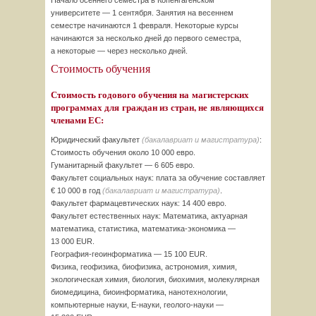
Начало осеннего семестра в Копенгагенском
университете — 1 сентября. Занятия на весеннем
семестре начинаются 1 февраля. Некоторые курсы
начинаются за несколько дней до первого семестра,
а некоторые — через несколько дней.
Стоимость обучения
Стоимость годового обучения на магистерских
программах для граждан из стран, не являющихся
членами ЕС:
Юридический факультет
(бакалавриат и магистратура)
:
Стоимость обучения около 10 000 евро.
Гуманитарный факультет — 6 605 евро.
Факультет социальных наук: плата за обучение составляет
€ 10 000 в год
(бакалавриат и магистратура)
.
Факультет фармацевтических наук: 14 400 евро.
Факультет естественных наук: Математика, актуарная
математика, статистика,
математика-экономика
—
13 000 EUR.
География-геоинформатика
— 15 100 EUR.
Физика, геофизика, биофизика, астрономия, химия,
экологическая химия, биология, биохимия, молекулярная
биомедицина, биоинформатика, нанотехнологии,
компьютерные науки,
E-науки,
геолого-науки
—