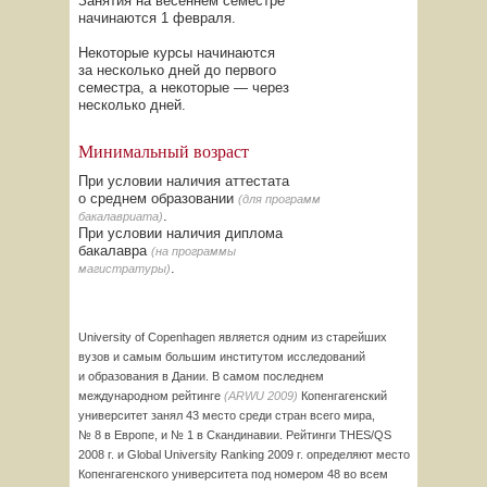
Занятия на весеннем семестре
начинаются 1 февраля.
Некоторые курсы начинаются
за несколько дней до первого
семестра, а некоторые — через
несколько дней.
Минимальный возраст
При условии наличия аттестата
о среднем образовании
(для программ
.
бакалавриата)
При условии наличия диплома
бакалавра
(на программы
.
магистратуры)
University of Copenhagen является одним из старейших
вузов и самым большим институтом исследований
и образования в Дании. В самом последнем
международном рейтинге
(ARWU 2009)
Копенгагенский
университет занял 43 место среди стран всего мира,
№ 8 в Европе, и № 1 в Скандинавии. Рейтинги
THES/QS
2008 г. и Global University Ranking 2009 г. определяют место
Копенгагенского университета под номером 48 во всем