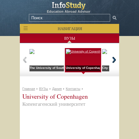
Education Abroad Advisor
НАВИГАЦИЯ
ВУЗЫ
The University of Southern Denmark (SDU)
University of Copenhagen
City College of San Fra
Главная
ВУЗы
Дания
Контакты
University of Copenhagen
Копенгагенский университет