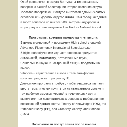
Охай расположен в округе Вентура на тихоокеанском
побережье Южной Калифорнии, второе название округа
«золотое побережье». Вентура считается одним из самых
безопасных и дорогих округов штата. Сам город находится
в горах Топатопа на высоте 2000 метров над уровнем
моря, рядом с заповедником Los Padres National Forest.
Программы, которые предоставляет школа:
В школе можно пройти программу High school с опцией
Advanced Placement и International Baccalaureate.
В highs school ученики изучают основные предметы:
Английский, Математику, Естественные науки,
Социальные науки, Иностранный язык) и предметы на
выбор.
Villanova – единственная школа штата Калифорния,
которая предлагает программу IB.
Дипломная программа требует, чтобы учащиеся изучали
шесть тематических групп (три на стандартном уровне и
три на более высоком уровне) в течение двух лет и
выполнили три дополнительных основных требования по
внеклассной деятельности: Theory of Knowledge (TOK), the
Extended Essay (EE), and Creativity, Activity, and Service
(CAS).
Возможности поступления после школы