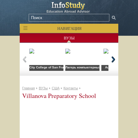
Education Abroad Advisor
НАВИГАЦИЯ
ВУЗЫ
City College of San Francisco
Лагерь компьютерных технологий FLS при CSU
Auburn University
Главная
ВУЗы
США
Контакты
Villanova Preparatory School