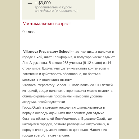
+ $3,000
дополнительные курсы
английского
(опционально)
.
Минимальный возраст
9 класс
Villanova Preparatory School
- частная школа пансион в
городе Охай, штат Калифорния, в полутора часах езды от
Лос-Анджелеса. В школе 263 ученика (9-12 класс) из 14
стран мира. Школа учит детей «мыслить критически и
логически и действовать обосновано, не бояться
рисковать и принимать вызов».
Villanova Preparatory School – школа почти со 100-летней
историей, среди сильных сторон школы можно отметить
сбалансированные программы и высокий уровень
академической подготовки.
Город Охай, в котором находится школа является в
первую очередь «дачным» поселением для отдыха
богатых обитателей Лос-Анджелеса. В долине Охай, где
находится городок, развито разведение цитрусовых, в
первую очередь апельсиновых деревьев. Население
города всего 8 тысяч человек.