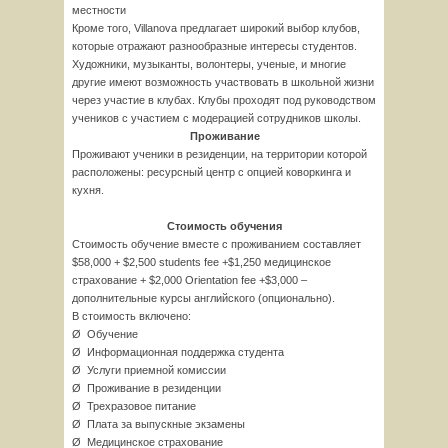
местности
Кроме того, Villanova предлагает широкий выбор клубов,
которые отражают разнообразные интересы студентов.
Художники, музыканты, волонтеры, ученые, и многие
другие имеют возможность участвовать в школьной жизни
через участие в клубах. Клубы проходят под руководством
учеников с участием с модерацией сотрудников школы.
Проживание
Проживают ученики в резиденции, на территории которой
расположены: ресурсный центр с опцией коворкинга и
кухня.
Стоимость обучения
Стоимость обучение вместе с проживанием составляет
$58,000 + $2,500 students fee +$1,250 медицинское
страхование + $2,000 Orientation fee +$3,000 –
дополнительные курсы английского (опционально).
В стоимость включено:
Ø Обучение
Ø Информационная поддержка студента
Ø Услуги приемной комиссии
Ø Проживание в резиденции
Ø Трехразовое питание
Ø Плата за выпускные экзамены
Ø Медицинское страхование