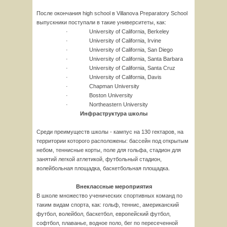
После окончания high school в Villanova Preparatory School
выпускники поступали в такие университеты, как:
· University of California, Berkeley
· University of California, Irvine
· University of California, San Diego
· University of California, Santa Barbara
· University of California, Santa Cruz
· University of California, Davis
· Chapman University
· Boston University
· Northeastern University
Инфраструктура школы
Среди преимуществ школы - кампус на 130 гектаров, на
территории которого расположены: бассейн под открытым
небом, теннисные корты, поле для гольфа, стадион для
занятий легкой атлетикой, футбольный стадион,
волейбольная площадка, баскетбольная площадка.
Внеклассные мероприятия
В школе множество ученических спортивных команд по
таким видам спорта, как: гольф, теннис, американский
футбол, волейбол, баскетбол, европейский футбол,
софтбол, плаванье, водное поло, бег по пересеченной