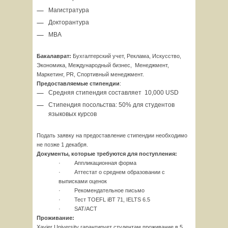
Магистратура
Докторантура
MBA
Бакалаврат:
Бухгалтерский учет, Реклама, Искусство,
Экономика, Международный бизнес, Менеджмент,
Маркетинг, PR, Спортивный менеджмент.
Предоставляемые
стипендии
:
Средняя стипендия составляет 10,000 USD
Стипендия посольства: 50% для студентов
языковых курсов
Подать заявку на предоставление стипендии необходимо
не позже 1 декабря.
Документы, которые требуются для поступления:
· Аппликационная форма
· Аттестат о среднем образовании с
выписками оценок
· Рекомендательное письмо
· Тест TOEFL iBT 71, IELTS 6.5
· SAT/ACT
Проживание:
Xavier University гарантирует студентам проживание в 5