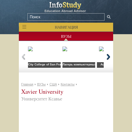
Education Abroad Advisor
НАВИГАЦИЯ
ВУЗЫ
City College of San Francisco
Лагерь компьютерных технологий FLS при CSU
Auburn University
Главная
ВУЗы
США
Контакты
Xavier University
Университет Ксавье