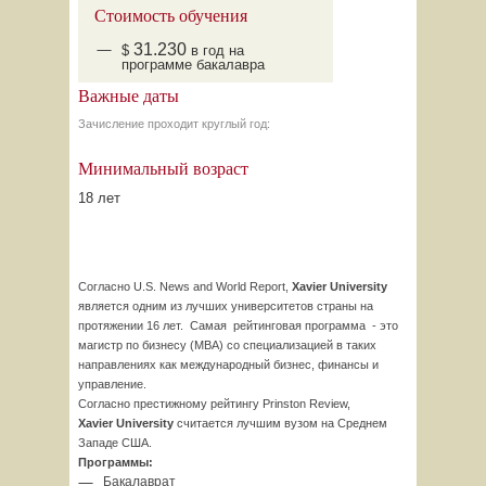
Стоимость обучения
31.230
$
в год на
программе бакалавра
Важные даты
Зачисление проходит круглый год:
Минимальный возраст
18 лет
Согласно U.S. News and World Report,
Xavier University
является одним из лучших университетов страны на
протяжении 16 лет. Самая рейтинговая программа - это
магистр по бизнесу (MBA) со специализацией в таких
направлениях как международный бизнес, финансы и
управление.
Согласно престижному рейтингу Prinston Review,
Xavier
University
считается лучшим вузом на Среднем
Западе США.
Программы:
Бакалаврат