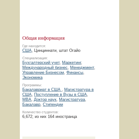
Общая информация
Где находится:
США
, Цинциннати, штат Огайо
Специализация:
Бухгалтерский учет
,
Маркетинг
,
Международный бизнес
,
Менеджмент
,
Управление Бизнесом
,
Финансы
,
Экономика
Программы:
Бакалавриат в США
,
Магистратура в
США
,
Поступление в Вузы в США
,
MBA
,
Доктор наук
,
Магистратура
,
Бакалавр
,
Стипендии
Количество студентов:
6,672; из них 164 иностранца