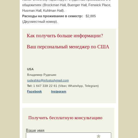
общежитиях (Brockm
an Hall, Buenge
r Hall, Fenwi
ck Place,
Husma
n Hall, Kuhlm
an Hall).
Расходы на проживание в семестр:
$2,885
(Двухместный номер).
Как получить больше информации?
Ваш персональный менеджер по США
USA
Владимир Рудешко
rudeshko@infostudymail.com
Tel:
1 647 338 22 61 (Viber, WhatsApp, Telegram)
F
acebook
Instagram
Получить бесплатную консультацию
Ваше имя