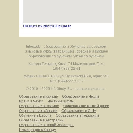
Просмотреть увеличенную карту
Infostudy - образование и обучение за рубежом,
языковые курсы за границей , среднее и высшее
образование за рубежом, учеба за рубежом.
Канада
Ричмонд Хилл
,
74 Мадисон аве.
Тел.:
1(647)338-22-61
Украина
Киев
,
01030
ул. Пушкинская 9А, офис №5.
Тел.: (044)222-51-37
© 2010—2026 InfoStudy.
Все права защищены.
Образование в Канаде
Образование в Чехии
Врачи в Чехии
Частные школы
Образование в Польше
Образование в Швейцарии
Образование в Англии
Образование в США
Обучение в Европе
Образование в Германии
Образование в Австралии
Образование в Новой Зеландии
Иммиграция в Канаду