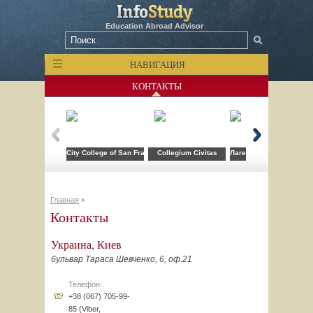
Education Abroad Advisor
НАВИГАЦИЯ
КОНТАКТЫ
City College of San Francisco
Collegium Civitas
Лагерь компьютерных т
Главная
Контакты
Украина, Киев
бульвар Тараса Шевченко, 6, оф.21
Телефон:
+38 (067) 705-99-
85 (Viber,