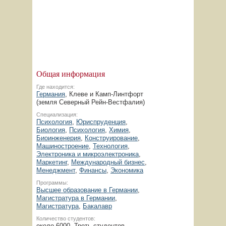
Общая информация
Где находится:
Германия
, Клеве и Камп-Линтфорт
(земля Северный Рейн-Вестфалия)
Специализация:
Психология
,
Юриспруденция
,
Биология
,
Психология
,
Химия
,
Биоинженерия
,
Конструирование
,
Машиностроение
,
Технология
,
Электроника и микроэлектроника
,
Маркетинг
,
Международный бизнес
,
Менеджмент
,
Финансы
,
Экономика
Программы:
Высшее образование в Германии
,
Магистратура в Германии
,
Магистратура
,
Бакалавр
Количество студентов:
около 6000. Треть студентов –