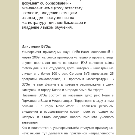
документ об образовании -
эквивалент немецкому аттестату
зрелости, владение немецким
языком; для поступления на
магистратуру: диплом бакалавра и
владение языком обучения.
Из истории ВУЗа:
Университет прикладных наук Рейн-Ваал, основанный 1
марта 2009, является примером успешного проекта, ведь
спустя шесть лет после основания ВУЗ является «alma
mater» для 6 000 студентов, треть которых – иностранные
студенты с более 100 стран. Сегодня ВУЗ предлагает 25
программ бакалавриата, 11 программ магистратуры. В
ВУЗе четыре факультета, которые расположены в двух
кампусах: в городе Клеве и в городе Камп-Линтфорт.
Название ВУЗа состоит из названия двух рек: Рейн в
Германии и Ваал в Нидерландах. Территория между этими
реками - 'Euregio Rhine-Waal' - является регионом
внедрения и осуществления новых проектов, одним из
которых и стало создание нового высшего учебного
заведения.
Как и полагается в университетах/институтах прикладных
наук акцент тут делается на практичной направленности