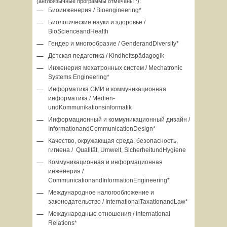
(англоязычные программы отмечены *):
Биоинженерия / Bioengineering*
Биологические науки и здоровье /
BioScienceandHealth
Гендер и многообразие / GenderandDiversity*
Детская педагогика / Kindheitspädagogik
Инженерия мехатронных систем / Mechatronic
Systems Engineering*
Информатика СМИ и коммуникационная
информатика / Medien-
undKommunikationsinformatik
Информационный и коммуникационный дизайн /
InformationandCommunicationDesign*
Качество, окружающая среда, безопасность,
гигиена / Qualität, Umwelt, SicherheitundHygiene
Коммуникационная и информационная
инженерия /
CommunicationandInformationEngineering*
Международное налогообложение и
законодательство / InternationalTaxationandLaw*
Международные отношения / International
Relations*