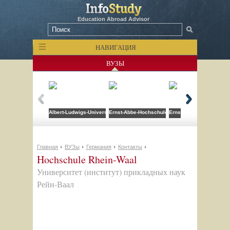
Education Abroad Advisor
НАВИГАЦИЯ
ВУЗЫ
Albert-Ludwigs-Universitat Freiburg
Ernst-Abbe-Hochschule Jena (EAH Jena)
Ernst-Moritz-Arndt Uni 
Главная
ВУЗы
Германия
Контакты
Hochschule Rhein-Waal
Университет (институт) прикладных наук
Рейн-Ваал