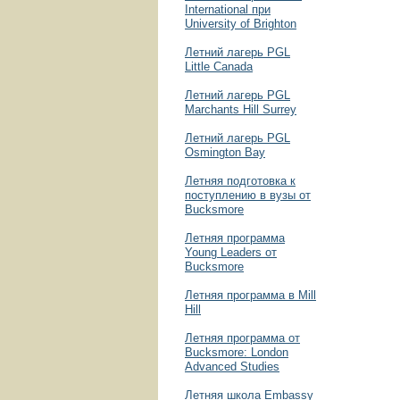
International при
University of Brighton
Летний лагерь PGL
Little Canada
Летний лагерь PGL
Marchants Hill Surrey
Летний лагерь PGL
Osmington Bay
Летняя подготовка к
поступлению в вузы от
Bucksmore
Летняя программа
Young Leaders от
Bucksmore
Летняя программа в Mill
Hill
Летняя программа от
Bucksmore: London
Advanced Studies
Летняя школа Embassy