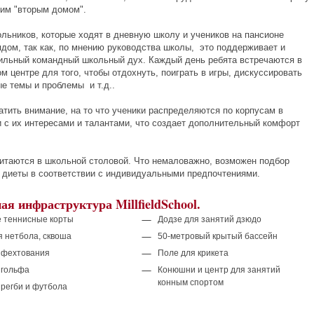
оим "вторым домом".
льников, которые ходят в дневную школу и учеников на пансионе
ядом, так как, по мнению руководства школы, это поддерживает и
ильный командный школьный дух. Каждый день ребята встречаются в
м центре для того, чтобы отдохнуть, поиграть в игры, дискуссировать
е темы и проблемы и т.д..
атить внимание, на то что ученики распределяются по корпусам в
и с их интересами и талантами, что создает дополнительный комфорт
а.
итаются в школьной столовой. Что немаловажно, возможен подбор
 диеты в соответствии с индивидуальными предпочтениями.
ная инфраструктура
Millfield
School
.
 теннисные корты
Додзе для занятий дзюдо
я нетбола, сквоша
50-метровый крытый бассейн
 фехтования
Поле для крикета
 гольфа
Конюшни и центр для занятий
конным спортом
 регби и футбола