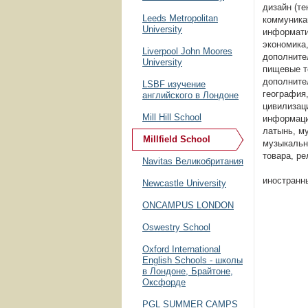
дизайн (те
Leeds Metropolitan
коммуникац
University
информати
экономика,
Liverpool John Moores
дополните
University
пищевые т
дополните
LSBF изучение
география
английского в Лондоне
цивилизаци
Mill Hill School
информаци
латынь, м
Millfield School
музыкальн
товара, ре
Navitas Великобритания
иностранн
Newcastle University
ONCAMPUS LONDON
Oswestry School
Oxford International
English Schools - школы
в Лондоне, Брайтоне,
Оксфорде
PGL SUMMER CAMPS