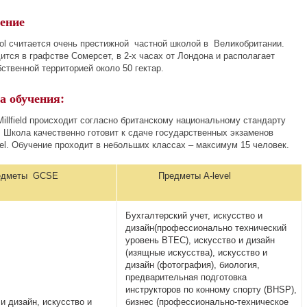
ение
hool считается очень престижной частной школой в Великобритании.
тся в графстве Сомерсет, в 2-х часах от Лондона и располагает
ственной территорией около 50 гектар.
а обучения:
illfield происходит согласно британскому национальному стандарту
. Школа качественно готовит к сдаче государственных экзаменов
el. Обучение проходит в небольших классах – максимум 15 человек.
еты GCSE
Предметы A-level
Бухгалтерский учет, искусство и
дизайн(профессионально технический
уровень BTEC), искусство и дизайн
(изящные искусства), искусство и
дизайн (фотография), биология,
предварительная подготовка
инструкторов по конному спорту (BHSP),
и дизайн, искусство и
бизнес (профессионально-техническое