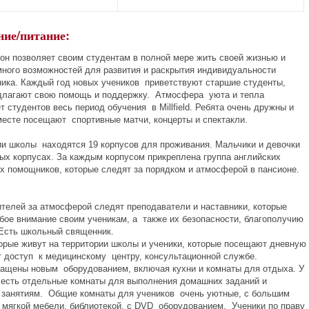
ие/питание:
он позволяет своим студентам в полной мере жить своей жизнью и
много возможностей для развития и раскрытия индивидуальности
ника. Каждый год новых учеников приветствуют старшие студенты,
длагают свою помощь и поддержку. Атмосфера уюта и тепла
 студентов весь период обучения в Millfield. Ребята очень дружны и
месте посещают спортивные матчи, концерты и спектакли.
ии школы находятся 19 корпусов для проживания. Мальчики и девочки
ных корпусах. За каждым корпусом прикреплена группа английских
их помощников, которые следят за порядком и атмосферой в пансионе.
телей за атмосферой следят преподаватели и наставники, которые
бое внимание своим ученикам, а также их безопасности, благополучию
 Есть школьный священник.
торые живут на территории школы и ученики, которые посещают дневную
 доступ к медицинскому центру, консультационной службе.
ащены новым оборудованием, включая кухни и комнаты для отдыха. У
есть отдельные комнаты для выполнения домашних заданий и
к занятиям. Общие комнаты для учеников очень уютные, с большим
 мягкой мебели, библиотекой, с DVD оборудованием. Ученики по праву