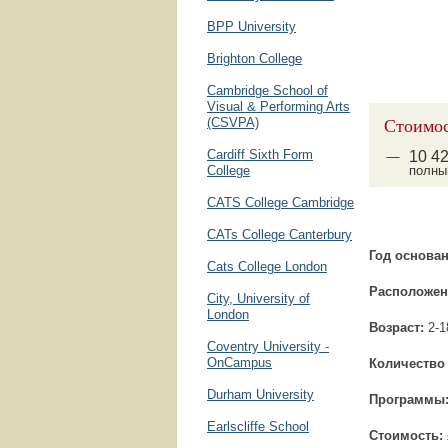
BPP University
Brighton College
Cambridge School of
Visual & Performing Arts
Стоимос
(CSVPA)
Cardiff Sixth Form
10
4
College
полны
CATS College Cambridge
CATs College Canterbury
Год основан
Cats College London
Расположен
City, University of
London
Возраст:
2-1
Coventry University -
OnCampus
Количество 
Durham University
Программы
Earlscliffe School
Стоимость: