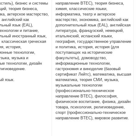
кстиль), бизнес и системы
направление BTEC), теория бизнеса,
ий, теория бизнеса,
химия, классические языки,
ка, актерское мастерство,
информатика, театр и актерское
 английский как
мастерство, экономика, английский как
льный язык (EAL),
дополнительный язык (EAL), английская
ехнологии и питание,
литература, французский, немецкий,
льный иностранный язык,
итальянский, испанский языки,
, классическая греческая
география, государственное управление
я, история,
и политика, история, история (для
онные технологии,
поступающих на исторические
узыка, музыка и
факультеты), домоводство,
ые технологии, дизайн
информационные технологии,
лигиоведение.
гастрономия и виноделие (базовый
сертификат Лейтс), математика, высшая
ый язык.
математика, теория СМИ, музыка,
музыкальные технологии
(профессионально-техническое
направление BTEC), философия,
физическое воспитание, физика, дизайн
товара, психология, религиоведение,
спорт (профессионально-техническое
направление BTEC), мировое развитие.