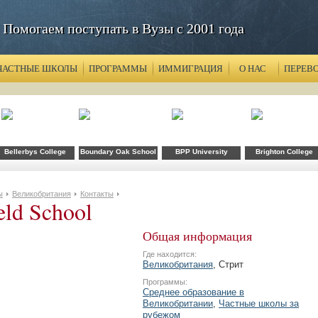
Помогаем поступать в Вузы с 2001 года
ЧАСТНЫЕ ШКОЛЫ
ПРОГРАММЫ
ИММИГРАЦИЯ
О НАС
ПЕРЕВ
Bellerbys College
Boundary Oak School
BPP University
Brighton College
ы
Великобритания
Контакты
eld School
Общая информация
Где находится:
Великобритания
, Стрит
Программы:
Среднее образование в
Великобритании
,
Частные школы за
рубежом