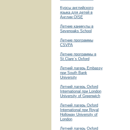
Курсы английского
языка для детей в
Англии OISE
Летние каникулы в
Sevenoaks School
Летние программы
CSVPA
Летние программы в
St.Clare`s Oxford
Летний лагерь Embassy
при South Bank
University
Летний лагерь Oxford
International при London
University of Greenwich
Летний лагерь Oxford
International при Royal
Holloway University of
London
Летний лагерь Oxford