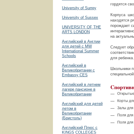
гордятся св
University of Surrey
Корпуса шко
University of Sussex
находятся р
порождает с
UNIVERSITY OF THE
интерактивно
ARTS LONDON
на актуальны
Английский в Англии
для детей с MW
Следует обр
International Summer
соответстви
Schools
для ребенк
Английский в
Школьники п
Великобритании с
специальной
Embassy CES
Английский в летнем
C
портив
лагере пансионе в
Открытые
Великобритании
Корты дл
Английский для детей
Залы для
летом в
Великобритании
Поля для
(Бристоль)
Поля для
Английский Плюс с
KINGS COLLEGES