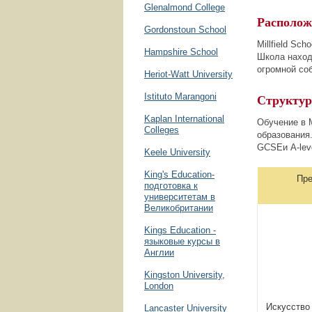
Glenalmond College
Располож
Gordonstoun School
Millfield Sc
Hampshire School
Школа находи
огромной соб
Heriot-Watt University
Структур
Istituto Marangoni
Kaplan International
Обучение в M
Colleges
образования
GCSEи A-lev
Keele University
King's Education-
Предм
подготовка к
университетам в
Великобритании
Kings Education -
языковые курсы в
Англии
Kingston University,
London
Искусство 
Lancaster University