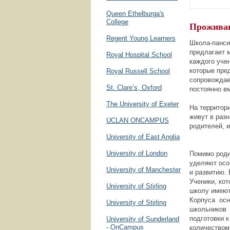
Queen Ethelburga's
College
Проживан
Regent Young Learners
Школа-панси
предлагает 
Royal Hospital School
каждого уче
которые пре
Royal Russell School
сопровождает
St. Clare’s, Oxford
постоянно в
The University of Exeter
На территор
живут в раз
UCLAN ONCAMPUS
родителей, 
University of East Anglia
University of London
Помимо роди
уделяют осо
University of Manchester
и развитию.
Ученики, ко
University of Stirling
школу имеют
Корпуса осн
University of Stirling
школьников 
подготовки 
University of Sunderland
- OnCampus
количеством