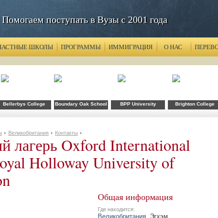
Помогаем поступать в Вузы с 2001 года
ЧАСТНЫЕ ШКОЛЫ
ПРОГРАММЫ
ИММИГРАЦИЯ
О НАС
ПЕРЕВ
Bellerbys College
Boundary Oak School
BPP University
Brighton College
ы
Великобритания
Контакты
й лагерь Oxford International
oyal Holloway University of
on
Общая информация
Где находится:
Великобритания
, Эгхэм