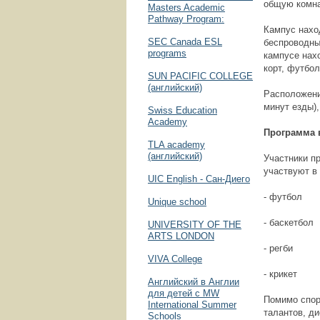
общую комна
Masters Academic
Pathway Program:
Кампус нахо
SEC Canada ESL
беспроводны
programs
кампусе нах
корт, футбол
SUN PACIFIC COLLEGE
(английский)
Расположение
минут езды),
Swiss Education
Academy
Программа 
TLA academy
(английский)
Участники п
участвуют в
UIC English - Сан-Диего
- футбол
Unique school
- баскетбол
UNIVERSITY OF THE
ARTS LONDON
- регби
VIVA Сollege
- крикет
Английский в Англии
для детей с MW
Помимо спор
International Summer
талантов, ди
Schools