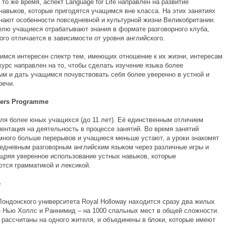
 то же время, аспект Language for Life направлен на развитие
навыков, которые пригодятся учащимся вне класса. На этих занятиях
нают особенности повседневной и культурной жизни Великобритании.
лю учащиеся отрабатывают знания в формате разговорного клуба,
го отличается в зависимости от уровня английского.
щимся интересен спектр тем, имеющих отношение к их жизни, интересам
курс направлен на то, чтобы сделать изучение языка более
ым и дать учащимся почувствовать себя более уверенно в устной и
речи.
ners Programme
ля более юных учащихся (до 11 лет). Её единственным отличием
ентация на деятельность в процессе занятий. Во время занятий
много больше перерывов и учащиеся меньше устают, а уроки знакомят
седневным разговорным английским языком через различные игры и
ощряя уверенное использование устных навыков, которые
тся грамматикой и лексикой.
е
Лондонского университета Royal Holloway находится сразу два жилых
 Нью Холлс и Раннимид – на 1000 спальных мест в общей сложности.
 рассчитаны на одного жителя, и объединены в блоки, которые имеют