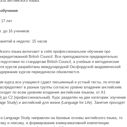
рсы английского языка.
обучения
- 17 лет
: до 16 учеников
занятий в неделю: 15 часов
йского языка включают в себя профессиональное обучение про
ккредитованной British Council. Все преподаватели предварительно
подготовки по стандартам British Council, а учебные и методические
ля курсов разработаны международной Оксфордской академической
одержание курсов периодически обновляются.
ом курса все учащиеся сдают письменный и устный тесты, по итогам
распределяют в разные группы согласно уровню владения английским.
оходит по всем уровням владения английским языком, от А1
) до С2 (профессиональный). Курс разделён на две категории: изучение
age Study) и английский для жизни (Language for Life). Занятия проходят
.
а Language Study направлен на базовые основы английского языка, то
тику и лексику, и формирование коммуникативной компетенции