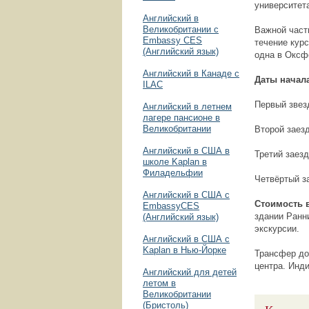
университета
Английский в
Великобритании с
Важной част
Embassy CES
течение кур
(Английский язык)
одна в Оксфо
Английский в Канаде с
Даты начал
ILAC
Первый звез
Английский в летнем
лагере пансионе в
Великобритании
Второй заезд
Английский в США в
Третий заезд
школе Kaplan в
Филадельфии
Четвёртый за
Английский в США с
Стоимость 
EmbassyCES
здании Ранн
(Английский язык)
экскурсии.
Английский в США с
Kaplan в Нью-Йорке
Трансфер до
центра. Инд
Английский для детей
летом в
Великобритании
(Бристоль)