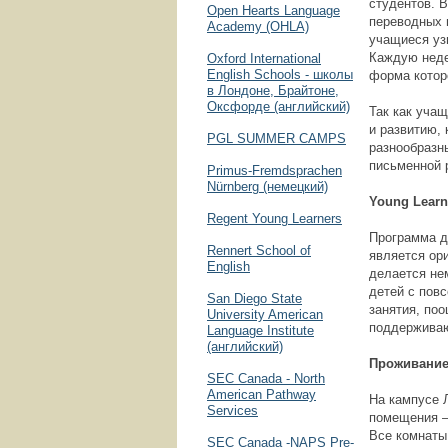
студентов. В
Open Hearts Language
переводных 
Academy (OHLA)
учащиеся уз
Каждую неде
Oxford International
English Schools - школы
форма которо
в Лондоне, Брайтоне,
Оксфорде (английский)
Так как уча
и развитию, 
PGL SUMMER CAMPS
разнообразн
письменной 
Primus-Fremdsprachen
Nürnberg (немецкий)
Young Lear
Regent Young Learners
Программа д
Rennert School of
является ори
English
делается не
детей с пов
San Diego State
занятия, по
University American
поддерживаю
Language Institute
(английский)
Проживани
SEC Canada - North
American Pathway
На кампусе 
Services
помещения –
Все комнаты
SEC Canada -NAPS Pre-