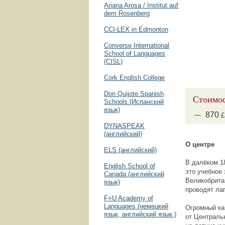
Ariana Arosa / Institut auf
dem Rosenberg
CCI-LEX in Edmonton
Converse International
School of Languages
(CISL)
Cork English College
Don Quijote Spanish
Стоимос
Schools (Испанский
язык)
870
£
DYNASPEAK
(английский)
О центре
ELS (английский)
В далёком 1
English School of
это учебное 
Canada (английский
Великобрита
язык)
проводят лаге
F+U Academy of
Languages (немецкий
Огромный ка
язык, английский язык )
от Централь