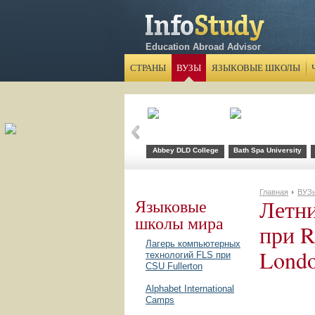
Education Abroad Advisor
СТРАНЫ
ВУЗЫ
ЯЗЫКОВЫЕ ШКОЛЫ
Abbey DLD College
Bath Spa University
Главная
ВУЗ
Летни
Языковые
школы мира
при R
Лагерь компьютерных
Lond
технологий FLS при
CSU Fullerton
Alphabet International
Camps