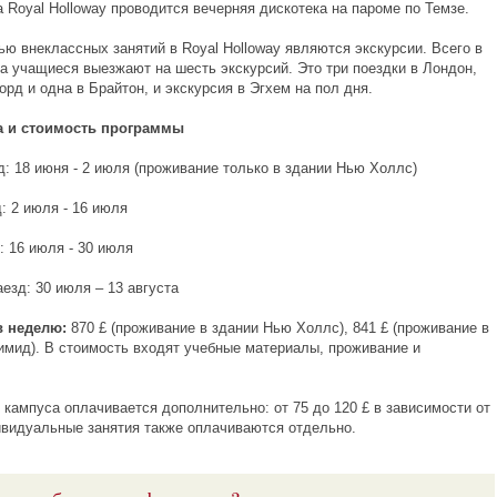
 Royal Holloway проводится вечерняя дискотека на пароме по Темзе.
ью внеклассных занятий в Royal Holloway являются экскурсии. Всего в
са учащиеся выезжают на шесть экскурсий. Это три поездки в Лондон,
рд и одна в Брайтон, и экскурсия в Эгхем на пол дня.
а и стоимость программы
д: 18 июня - 2 июля (проживание только в здании Нью Холлс)
: 2 июля - 16 июля
: 16 июля - 30 июля
езд: 30 июля – 13 августа
в неделю:
870 £ (проживание в здании Нью Холлс), 841 £ (проживание в
имид). В стоимость входят учебные материалы, проживание и
 кампуса оплачивается дополнительно: от 75 до 120 £ в зависимости от
ивидуальные занятия также оплачиваются отдельно.