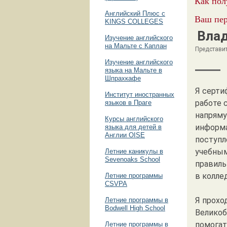
Как пол
Английский Плюс с
Ваш пер
KINGS COLLEGES
Вла
Изучение английского
на Мальте с Каплан
Представи
Изучение английского
языка на Мальте в
Шпрахкафе
Я серти
Институт иностранных
работе 
языков в Праге
напряму
Курсы английского
информа
языка для детей в
Англии OISE
поступл
учебным
Летние каникулы в
Sevenoaks School
правиль
в колле
Летние программы
CSVPA
Я прохо
Летние программы в
Bodwell High School
Великоб
помогат
Летние программы в