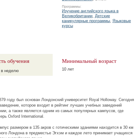
Программы:
Изучение английского языка в
Великобритании
,
Детские
каникулярные программы
,
Языковые
курсы
ть обучения
Минимальный возраст
10 лет
 в неделю
879 году был основан Лондонский университет Royal Holloway. Сегодня
заведение, которое входит в рейтинг лучших учебных заведений
нии, а также является одним из самых популярных кампусов, где
рь Oxford International.
мпус размером в 135 акров с готическими зданиями находится в 30 км
ного Лондона в предместье Эгхэм и каждое лето принимает учащихся