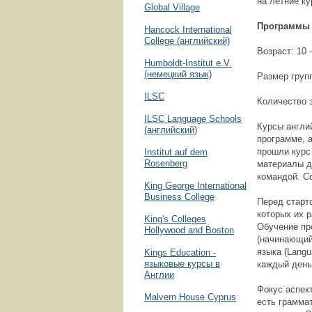
на летние ку
Global Village
Программы 
Hancock International
College (английский)
Возраст: 10 
Humboldt-Institut e.V.
(немецкий язык)
Размер групп
ILSC
Количество 
ILSC Language Schools
Курсы англи
(английский)
программе, а
прошли курс 
Institut auf dem
Rosenberg
материалы д
командой. С
King George International
Business College
Перед старт
которых их 
King's Colleges
Обучение пр
Hollywood and Boston
(начинающий
языка (Langu
Kings Education -
языковые курсы в
каждый день
Англии
Фокус аспект
Malvern House Cyprus
есть грамма