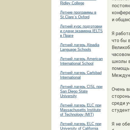
Ridley College
постоян
конфере
Летние программы в
St.Clare`s Oxford
и общаю
Летний курс подготовки
и сдачи экзамена IELTS
Я работ
в Праге
что бы 
Летний лагерь Alpadia
Великоб
Language Schools
часовом
Летний лагерь American
школы в
International School
помощь 
Летний лагерь Carlsbad
Междуна
International
Летний лагерь CISL при
Очень в
San Diego State
стороны
University
среди у
Летний лагерь ELC при
студент
Massachusetts Institute
of Technology (MIT)
Я не об
Летний лагерь ELC при
University of California