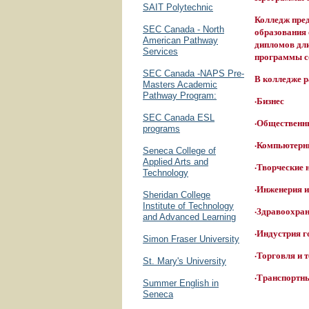
SAIT Polytechnic
Колледж пре
SEC Canada - North
образования
American Pathway
дипломов дли
Services
программы с
SEC Canada -NAPS Pre-
В колледже 
Masters Academic
Pathway Program:
·Бизнес
SEC Canada ESL
·Общественн
programs
·Компьютерн
Seneca College of
Applied Arts and
·Творческие 
Technology
·Инженерия 
Sheridan College
Institute of Technology
·Здравоохра
and Advanced Learning
·Индустрия г
Simon Fraser University
·Торговля и 
St. Mary's University
·Транспортн
Summer English in
Seneca