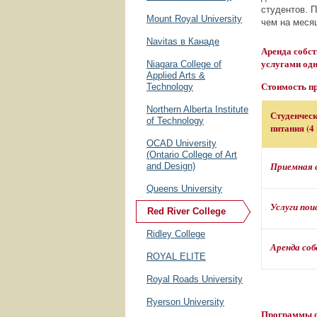
студентов. 
Mount Royal University
чем на меся
Navitas в Канаде
Аренда собс
услугами одн
Niagara College of
Applied Arts &
Стоимость п
Technology
Northern Alberta Institute
Студенческ
of Technology
питания (4 
OCAD University
(Ontario College of Art
Приемная с
and Design)
Queens University
Услуги пои
Red River College
Ridley College
Аренда со
ROYAL ELITE
Royal Roads University
Ryerson University
Программы 