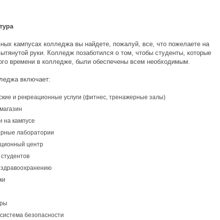
тура
вных кампусах колледжа вы найдете, пожалуй, все, что пожелаете на
вытянутой руки. Колледж позаботился о том, чтобы студенты, которые
ого времени в колледже, были обеспечены всем необходимым.
леджа включает:
ские и рекреационные услуги (фитнес, тренажерные залы)
магазин
и на кампусе
рные лаборатории
ционный центр
 студентов
о здравоохранению
ки
тры
 система безопасности