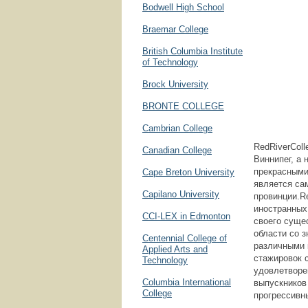
Bodwell High School
Braemar College
British Columbia Institute
of Technology
Brock University
BRONTE COLLEGE
Cambrian College
RedRiverColl
Canadian College
Виннипег, а
прекрасными
Cape Breton University
является са
Capilano University
провинции.R
иностранных
CCI-LEX in Edmonton
своего суще
области со 
Centennial College of
различными 
Applied Arts and
стажировок 
Technology
удовлетворе
Columbia International
выпускников
College
прогрессивн