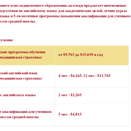
ного и последипломного образования, колледж предлагает интенсивные
дготовки по английскому языку для академических целей, летние курсы
 языка и 5-ти месячные программы повышения квалификации для учеников
лассов средней школы.
бучения
ские программы обучения
от $9,763 до $15,639 в год
медицинская страховка)
ский английский язык
4 мес - $4,165, 12 мес - $11,765
медицинская страховка)
с английского языка
2 мес - $2,265
 квалификации для учеников
5 мес - $4,815
 классов средней школы