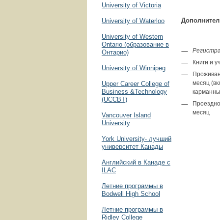
University of Victoria
Дополнител
University of Waterloo
University of Western
Ontario (образование в
Регистра
Онтарио)
Книги и у
University of Winnipeg
Проживани
месяц (вк
Upper Career College of
Business &Technology
карманны
(UCCBT)
Проездной
месяц
Vancouver Island
University
York University- лучший
университет Канады
Английский в Канаде с
ILAC
Летние программы в
Bodwell High School
Летние программы в
Ridley College