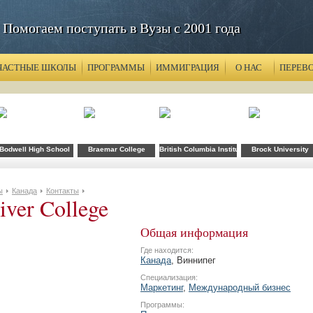
Помогаем поступать в Вузы с 2001 года
ЧАСТНЫЕ ШКОЛЫ
ПРОГРАММЫ
ИММИГРАЦИЯ
О НАС
ПЕРЕВ
y
ollege
Bodwell High School
Braemar College
British Columbia Institute of Technology
Brock University
ы
Канада
Контакты
iver College
Общая информация
Где находится:
Канада
, Виннипег
Специализация:
Маркетинг
,
Международный бизнес
Программы: