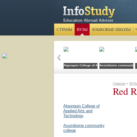
Education Abroad Advisor
СТРАНЫ
ВУЗЫ
ЯЗЫКОВЫЕ ШКОЛЫ
Algonquin College of Applied Arts and Technolog
Assiniboine community c
Главная
ВУЗ
Red R
Algonquin College of
Applied Arts and
Technology
Assiniboine community
college