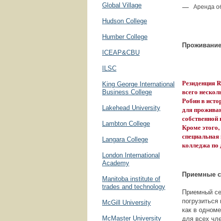
Global Village
Аренда о
Hudson College
Humber College
Проживани
ICEAP&CBU
ILSC
Резиденция R
King George International
всего нескол
Business College
Робин в ист
Lakehead University
для прожива
собственной 
Lambton College
Кроме этого,
специальная 
Langara College
колледжа по 
London International
Academy
Приемные 
Manitoba institute of
trades and technology
Приемный се
погрузиться
McGill University
как в одноме
McMaster University
для всех чл