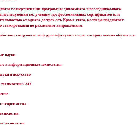
длагает академические программы дипломного и последипломного
 с последующим получением профессиональных сертификатов или
тельностью от одного до трех лет. Кроме этого, колледж предлагает
о стажировками по различным направлениям.
работают следующие кафедры и факультеты, на которых можно обучаться:
ые науки
ые и информационные технологии
науки и искусство
и технологии CAD
нение
остеприимства
технологии
ые технологии