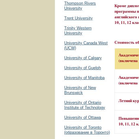
Thompson Rivers
Кроме диплом
University
программы по
английского
Trent University
10, 11, 12 к
Trinity Western
University
Стоимость о
University Canada West
(UCW)
Академиче
University of Calgary
(включена 
University of Guelph
Академиче
University of Manitoba
(включена 
University of New
Brunswick
Летний кур
University of Ontario
Institute of Technology
University of Ottawa
Повышение
10, 11, 12
University of Toronto
(образование в Торонто)