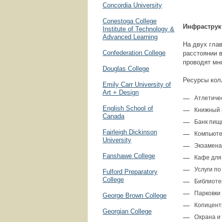
Concordia University
Conestoga College
Инфраструк
Institute of Technology &
Advanced Learning
На двух гла
Confederation College
расстоянии 
проводят мн
Douglas College
Ресурсы кол
Emily Carr University of
Art + Design
Атлетиче
English School of
Книжный 
Canada
Банк пищ
Fairleigh Dickinson
Компьюте
University
Экзамена
Fanshawe College
Кафе для
Услуги п
Fulford Preparatory
College
Библиоте
Парковки
George Brown College
Копицен
Georgian College
Охрана и