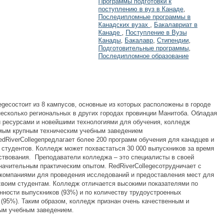
Программы подготовки к
поступлению в вуз в Канаде
,
Последипломные программы в
Канадских вузах
,
Бакалавриат в
Канаде
,
Поступление в Вузы
Канады
,
Бакалавр
,
Стипендии
,
Подготовительные программы
,
Последипломное образование
egeсостоит из 8 кампусов, основные из которых расположены в городе
 несколько региональных в других городах провинции Манитоба. Обладая
 ресурсами и новейшими технологиями для обучения, колледж
мым крупным техническим учебным заведением
edRiverCollegeпредлагает более 200 программ обучения для канадцев и
 студентов. Колледж может похвастаться 30 000 выпускников за время
ствования. Преподаватели колледжа – это специалисты в своей
значительным практическим опытом. RedRiverCollegeсотрудничает с
компаниями для проведения исследований и предоставления мест для
своим студентам. Колледж отличается высокими показателями по
нности выпускников (93%) и по количеству трудоустроенных
 (95%). Таким образом, колледж признан очень качественным и
ым учебным заведением.