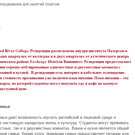
борудования для занятий спортом
е
ed River College. Резиденция расположена внутри института Патерсон и
ьких кварталах от колледжа и в двух кварталах от атлетического центра
орическом районе
Districtв Виннипеге. Резиденция предоставляет
Exchange
ния хорошо меблированные одноместные и двухместные комнаты с
ванной и кухней. В резиденции есть интернет и кабельное телевидение.
 в стоимость проживания уже включен план питания. План питания – это
карта, по которой студенты могут покупать еду в кафе на кампусе
доступной цене.
семьи
мьи дает возможность изучать английский в языковой среде и
 в настоящую канадскую жизнь и культуру. Студенты могут проживать
стных, так и в двухместных комнатах. Ванна и кухня является общей
енов семьи. Кроме этого, приемная семья предоставляет питание для