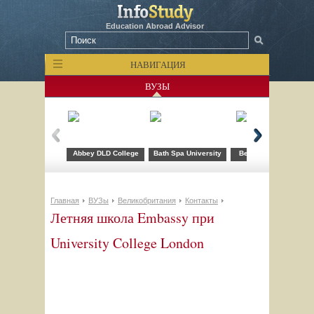
Education Abroad Advisor
НАВИГАЦИЯ
ВУЗЫ
Abbey DLD College
Bath Spa University
Bellerbys College
Главная
ВУЗы
Великобритания
Контакты
Летняя школа Embassy при
University College London