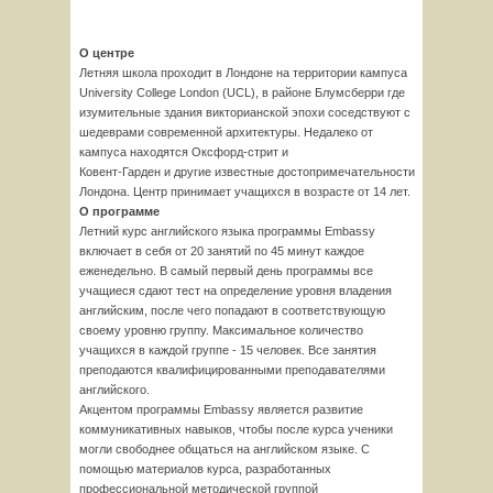
О центре
Летняя школа проходит в Лондоне на территории кампуса
University College London (UCL), в районе Блумсберри где
изумительные здания викторианской эпохи соседствуют с
шедеврами современной архитектуры. Недалеко от
кампуса находятся Оксфорд-стрит и
Ковент-Гарден и другие известные достопримечательности
Лондона. Центр принимает учащихся в возрасте от 14 лет.
О программе
Летний курс английского языка программы Embassy
включает в себя от 20 занятий по 45 минут каждое
еженедельно. В самый первый день программы все
учащиеся сдают тест на определение уровня владения
английским, после чего попадают в соответствующую
своему уровню группу. Максимальное количество
учащихся в каждой группе - 15 человек. Все занятия
преподаются квалифицированными преподавателями
английского.
Акцентом программы Embassy является развитие
коммуникативных навыков, чтобы после курса ученики
могли свободнее общаться на английском языке. С
помощью материалов курса, разработанных
профессиональной методической группой