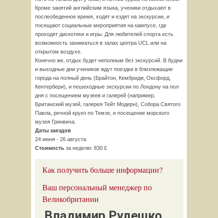
Кроме занятий английским языка, ученики отдыхают в
послеобеденное время, ходят и ездят на экскурсии, и
посещают социальные мероприятия на кампусе, где
проходят дискотеки и игры. Для любителей спорта есть
возможность заниматься в залах центра UCL или на
открытом воздухе.
Конечно же, отдых будет неполным без экскурсий. В будни
и выходные дни учеников ждут поездки в близлежащие
города на полный день (Брайтон, Кембридж, Оксфорд,
Кентербери), и пешеходные экскурсии по Лондону на пол
дня с посещением музеев и галерей (например,
Британский музей, галерея Тейт Модерн), Собора Святого
Павла, речной круиз по Темзе, и посещение морского
музея Гринвича.
Даты заездов
24 июня - 26 августа
Стоимость
за неделю: 830 £
Как получить больше информации?
Ваш персональный менеджер по
Великобритании
Владимир Рудешко