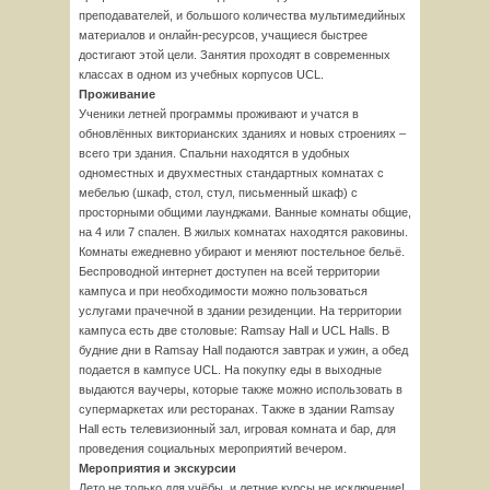
преподавателей, и большого количества мультимедийных
материалов и онлайн-ресурсов, учащиеся быстрее
достигают этой цели. Занятия проходят в современных
классах в одном из учебных корпусов UCL.
Проживание
Ученики летней программы проживают и учатся в
обновлённых викторианских зданиях и новых строениях –
всего три здания. Спальни находятся в удобных
одноместных и двухместных стандартных комнатах с
мебелью (шкаф, стол, стул, письменный шкаф) с
просторными общими лаунджами. Ванные комнаты общие,
на 4 или 7 спален. В жилых комнатах находятся раковины.
Комнаты ежедневно убирают и меняют постельное бельё.
Беспроводной интернет доступен на всей территории
кампуса и при необходимости можно пользоваться
услугами прачечной в здании резиденции. На территории
кампуса есть две столовые: Ramsay Hall и UCL Halls. В
будние дни в Ramsay Hall подаются завтрак и ужин, а обед
подается в кампусе UCL. На покупку еды в выходные
выдаются ваучеры, которые также можно использовать в
супермаркетах или ресторанах. Также в здании Ramsay
Hall есть телевизионный зал, игровая комната и бар, для
проведения социальных мероприятий вечером.
Мероприятия и экскурсии
Лето не только для учёбы, и летние курсы не исключение!