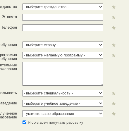
ажданство
Э. почта
Телефон
 обучения
рограмма
обучения
ительные
ожелания
иальность
заведение
лученное
разование
Я согласен получать рассылку