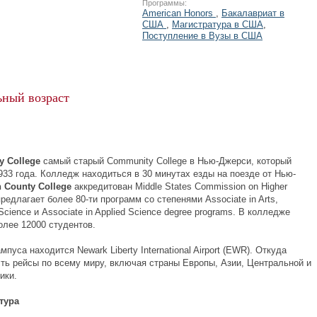
Программы:
American Honors
,
Бакалавриат в
США
,
Магистратура в США
,
Поступление в Вузы в США
ный возраст
ty
College
самый старый Сommunity College в Нью-Джерси, который
933 года. Колледж находиться в 30 минутах езды на поезде от Нью-
 County College
аккредитован Middle States Commission on Higher
предлагает более 80-ти программ со степенями Associate in Arts,
 Science и Associate in Applied Science degree programs. В колледже
олее 12000 студентов.
ампуса находится Newark Liberty International Airport (EWR). Откуда
сть рейсы по всему миру, включая страны Европы, Азии, Центральной и
ики.
тура