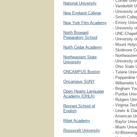
- Cornell Univ
National University
- Vanderbilt U
- University o
New England College
- Smith Colle
- Emory Unive
New York Film Academy
- University o
North Broward
- UNC-Chapel 
Preparatory School
- University 
- Mount Holy
North Cedar Academy
- Skidmore Co
- Northeaster
Northeastern State
- University 
University
- Ohio State 
ONCAMPUS Boston
- Tulane Univ
- Pepperdine 
Oncampus SUNY
- Willamette U
- Brigham You
Open Hearts Language
- Purdue Univ
Academy (OHLA)
- Rutgers Uni
- Virginia Tec
Rennert School of
- Lewis & Cla
English
- American Un
Ribet Academy
- Baylor Unive
- Miami Unive
Roosevelt University
- IU-Blooming