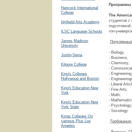
Программы 
Hancock International
College
The
Americ
студентов с
Idyllwild Arts Academy
подготовкой,
топ-универс
ILSC Language Schools
James Madison
Популярны
University
- Biology;
Justin-Siena
- Business;
- Chemistry;
Kilgore College
- Communicat
- Engineering
King's Colleges
Hollywood and Boston
- Engineering
- Liberal Arts
King's Education New
- Fine Arts;
York
- Math;
- Mathematic
King's Education New
- Psychology
York State
- Sociology.
Kings Colleges On
campus Plus Los
Требования 
Angeles
- Возраст: 17