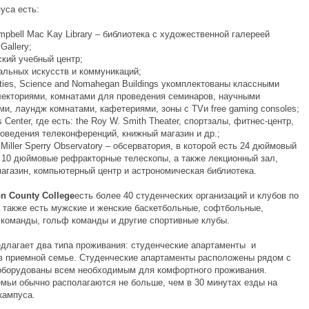
уса есть:
mpbell Mac Kay Library – библиотека с художественной галереей
Gallery;
ский учебный центр;
уальных искусств и коммуникаций;
ties, Science and Nomahegan Buildings укомплектованы классными
лекториями, комнатами для проведения семинаров, научными
и, лаундж комнатами, кафетериями, зоны с TVи free gaming consoles;
 Center, где есть: the Roy W. Smith Theater, спортзалы, фитнес-центр,
роведения телеконференций, книжный магазин и др.;
m Miller Sperry Observatory – обсерватория, в которой есть 24 дюймовый
 10 дюймовые рефракторные телескопы, а также лекционный зал,
магазин, компьютерный центр и астрономическая библиотека.
on
County
College
есть более 40 студенческих организаций и клубов по
а также есть мужские и женские баскетбольные, софтбольные,
команды, гольф команды и другие спортивные клубы.
длагает два типа проживания: студенческие апартаменты и
в приемной семье. Студенческие апартаменты расположены рядом с
оборудованы всем необходимым для комфортного проживания.
мьи обычно располагаются не больше, чем в 30 минутах езды на
кампуса.