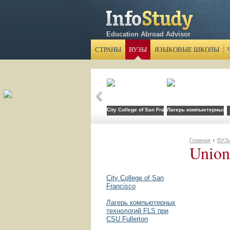
Education Abroad Advisor
СТРАНЫ
ВУЗЫ
ЯЗЫКОВЫЕ ШКОЛЫ
City College of San Francisco
Лагерь компьютерных те
Главная
ВУЗ
Union
City College of San
Francisco
Лагерь компьютерных
технологий FLS при
CSU Fullerton