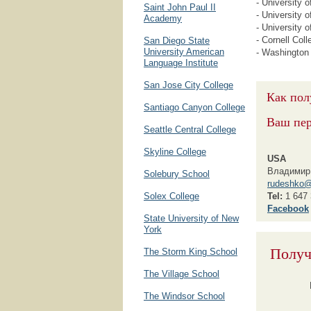
- University 
Saint John Paul II
- University 
Academy
- University 
- Cornell Coll
San Diego State
University American
- Washington 
Language Institute
San Jose City College
Как пол
Santiago Canyon College
Ваш пе
Seattle Central College
Skyline College
USA
Владимир
Solebury School
rudeshko@
Solex College
Tel:
1 647 
F
acebook
State University of New
York
Получ
The Storm King School
The Village School
The Windsor School