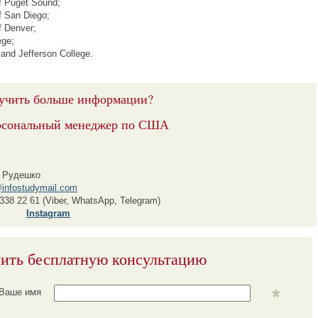
of Puget Sound;
of San Diego;
of Denver;
ege;
and Jefferson College.
учить больше информации?
рсональный менеджер по США
 Рудешко
infostudymail.com
338 22 61 (Viber, WhatsApp, Telegram)
Instagram
ить бесплатную консультацию
Ваше имя