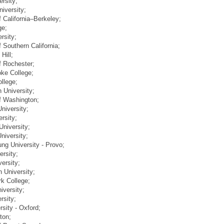
ersity;
niversity;
f California–Berkeley;
ge;
rsity;
f Southern California;
Hill;
of Rochester;
oke College;
llege;
n University;
of Washington;
University;
ersity;
University;
niversity;
ng University - Provo;
ersity;
versity;
h University;
rk College;
iversity;
rsity;
rsity - Oxford;
ton;