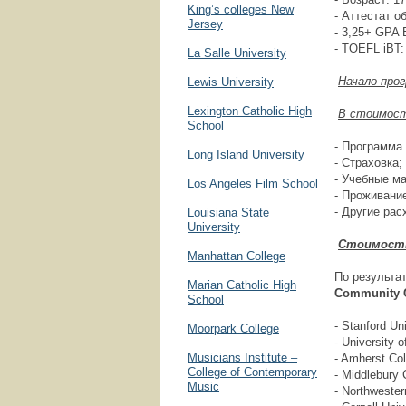
King’s colleges New
- Аттестат 
Jersey
- 3,25+ GPA 
- TOEFL iBT:
La Salle University
Начало про
Lewis University
Lexington Catholic High
В стоимост
School
- Программа
Long Island University
- Страховка;
- Учебные м
Los Angeles Film School
- Проживание
- Другие рас
Louisiana State
University
Стоимость
Manhattan College
По результа
Marian Catholic High
Community
School
- Stanford Un
Moorpark College
- University 
Musicians Institute –
- Amherst Col
College of Contemporary
- Middlebury 
Music
- Northwester