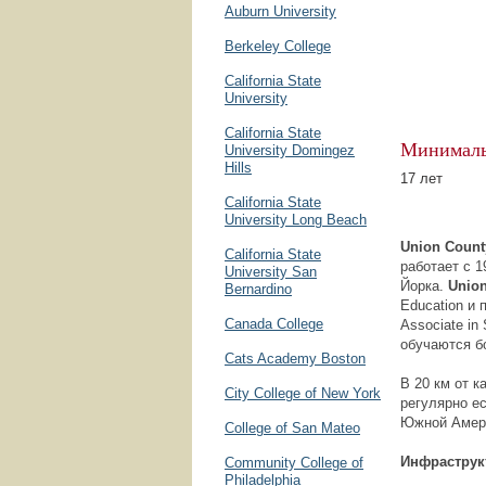
Auburn University
Berkeley College
California State
University
California State
Минималь
University Domingez
Hills
17 лет
California State
University Long Beach
Union
Coun
California State
работает с 1
University San
Йорка.
Union
Bernardino
Education и 
Canada College
Associate in
обучаются б
Cats Academy Boston
В 20 км от к
City College of New York
регулярно е
Южной Амер
College of San Mateo
Инфраструк
Community College of
Philadelphia