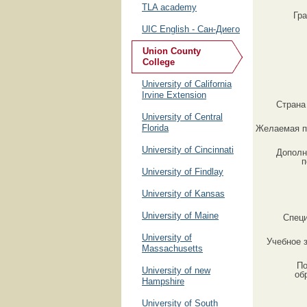
TLA academy
Гр
UIC English - Сан-Диего
Union County
College
University of California
Irvine Extension
Страна
University of Central
Florida
Желаемая п
University of Cincinnati
Дополн
п
University of Findlаy
University of Kansas
University of Maine
Спец
University of
Учебное 
Massachusetts
По
University of new
об
Hampshire
University of South