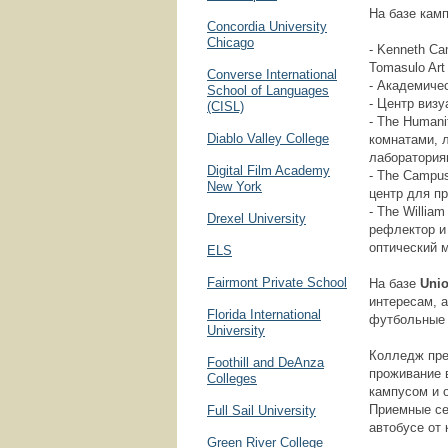
На базе камп
Concordia University
Chicago
- Kenneth Ca
Tomasulo Art 
Converse International
- Академиче
School of Languages
- Центр виз
(CISL)
- The Humani
Diablo Valley College
комнатами, 
лабораториям
Digital Film Academy
- The Campus
New York
центр для п
- The Willia
Drexel University
рефлектор и
оптический 
ELS
Fairmont Private School
На базе
Uni
интересам, 
Florida International
футбольные 
University
Колледж пре
Foothill and DeAnza
проживание 
Colleges
кампусом и 
Приемные се
Full Sail University
автобусе от 
Green River College