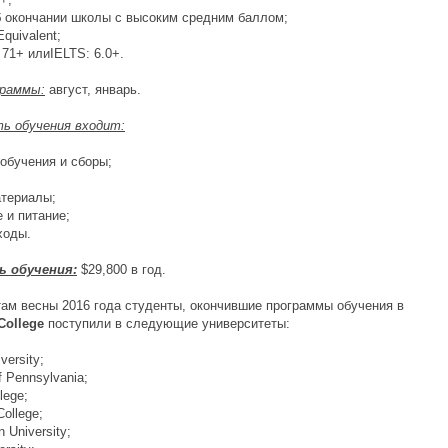
об окончании школы с высоким средним баллом;
Equivalent;
 71+ илиIELTS: 6.0+.
граммы:
август, январь.
ь обучения входит:
 обучения и сборы;
атериалы;
 и питание;
ходы.
 обучения:
$29,800 в год.
там весны 2016 года студенты, окончившие программы обучения в
College
поступили в следующие университеты:
iversity;
of Pennsylvania;
lege;
College;
n University;