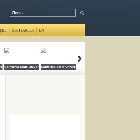
ОДЫ
КОНТАКТЫ
EN
ersity Domingez Hills
California State University Long Beach
California State University San Bernardino
Canada College
Cats Academy B