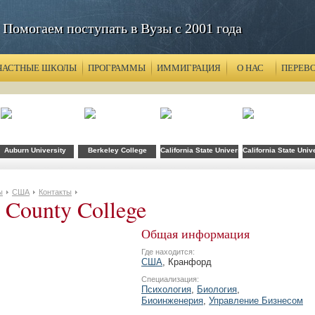
Помогаем поступать в Вузы с 2001 года
ЧАСТНЫЕ ШКОЛЫ
ПРОГРАММЫ
ИММИГРАЦИЯ
О НАС
ПЕРЕВ
хнологий FLS при CSU Fullerton
Auburn University
Berkeley College
California State University
California State Univ
ы
США
Контакты
 County College
Общая информация
Где находится:
США
, Кранфорд
Специализация:
Психология
,
Биология
,
Биоинженерия
,
Управление Бизнесом