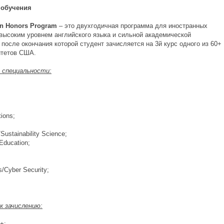
обучения
an
Honors
Program
– это двухгодичная программа для иностранных
 высоким уровнем английского языка и сильной академической
 после окончания которой студент зачисляется на 3й курс одного из 60+
итетов США.
е
специальности
:
ions;
;
/Sustainability Science;
/Education;
s/Cyber Security;
;
к зачислению:
+;