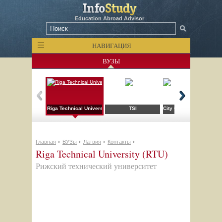
Education Abroad Advisor
НАВИГАЦИЯ
ВУЗЫ
Riga Technical University (RTU)
TSI
City College of San Fra
Главная
ВУЗы
Латвия
Контакты
Riga Technical University (RTU)
Рижский технический университет