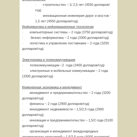
· строительство – 1/ 2,5 лет (4550 долларов/
год)
· инновационная инженерия дорог и мостов -
1,5 лет (4550 долларов/год)
Информатика и информационные технологии
· компьютерные системы – 2 года (3750 долларов/год)
· бизнес-информатика – 2 года (3300 долларов/год)
· логистика и управление поставками – 2 года (3250
долларов/год)
Электроника и телекоммуникации
· телекоммуникации –2 года (3400 долларов/год)
· электронные и мобильные коммуникации – 2 года
(3300 долларов/год)
Инженерная экономика и менеджмент
· менеджмент и предпринимательство – 2 года (3200
долларов/год)
· финансы – 2 года (2900 долларов/год)
· менеджмент недвижимости – 1,5/2,5 года (2900
долларов/год)
· инновации и предпринимательство – 1,5/2 года (5100
долларов/год)
· организация и менеджмент международных
эконмических отношений – 1,5/2,5 года (4000 долларов/