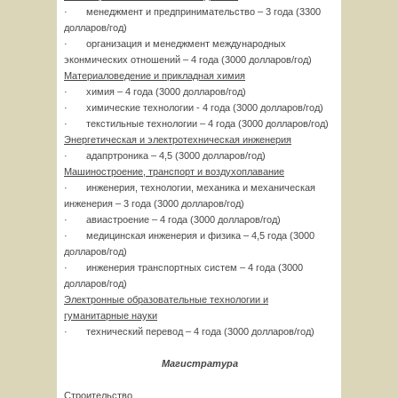
· менеджмент и предпринимательство – 3 года (3300
долларов/год)
· организация и менеджмент международных
эконмических отношений – 4 года (3000 долларов/год)
Материаловедение и прикладная химия
· химия – 4 года (3000 долларов/год)
· химические технологии - 4 года (3000 долларов/год)
· текстильные технологии – 4 года (3000 долларов/год)
Энергетическая и электротехническая инженерия
· адапртроника – 4,5 (3000 долларов/год)
Машиностроение, транспорт и воздухоплавание
· инженерия, технологии, механика и механическая
инженерия – 3 года (3000 долларов/год)
· авиастроение – 4 года (3000 долларов/год)
· медицинская инженерия и физика – 4,5 года (3000
долларов/год)
· инженерия транспортных систем – 4 года (3000
долларов/год)
Электронные образовательные технологии и
гуманитарные науки
· технический перевод – 4 года (3000 долларов/год)
Магистратура
Строительство