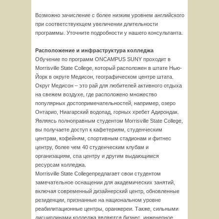
Возможно зачисление с более низким уровнем английского
при соответствующем увеличении длительности
программы. Уточните подробности у нашего консультанта.
Расположение и инфраструктура колледжа
Обучение по программ ONCAMPUS SUNY проходит в
Morrisville State College, который расположен в штате Нью-
Йорк в округе Медисон, географическом центре штата.
Округ Медисон – это рай для любителей активного отдыха
на свежем воздухе, где расположено множество
популярных достопримечательностей, например, озеро
Онтарио, Ниагарский водопад, горных хребет Адирондак.
Являясь полноправным студентом Morrisville State College,
вы получаете доступ к кафетериям, студенческим
центрам, кофейням, спортивным стадионам и фитнес
центру, более чем 40 студенческим клубам и
организациям, спа центру и другим выдающимся
ресурсам колледжа.
Morrisville State Collegeпредлагает свои студентом
замечательное оснащении для академических занятий,
включая современный дизайнерский центр, обновленные
резиденции, признанные на национальном уровне
реабилитационные центры, оранжереи. Также, сильными
дисциплинами колледжа являются бизнес, инженерное