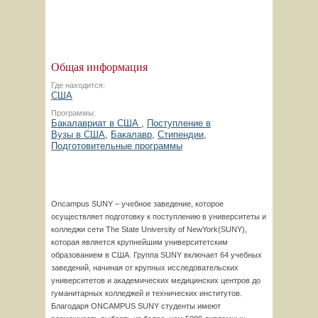
Общая информация
Где находится:
США
Программы:
Бакалавриат в США
,
Поступление в
Вузы в США
,
Бакалавр
,
Стипендии
,
Подготовительные программы
Oncampus SUNY – учебное заведение, которое
осуществляет подготовку к поступлению в университеты и
колледжи сети The State University of NewYork(SUNY),
которая является крупнейшим университетским
образованием в США. Группа SUNY включает 64 учебных
заведений, начиная от крупных исследовательских
университетов и академических медицинских центров до
гуманитарных колледжей и технических институтов.
Благодаря ONCAMPUS SUNY студенты имеют