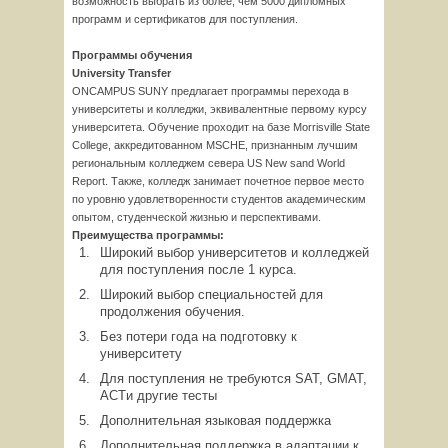
возможность выбрать из более, чем 5000 дипломных
программ и сертификатов для поступления.
Программы обучения
University Transfer
ONCAMPUS SUNY предлагает программы перехода в
университеты и колледжи, эквивалентные первому курсу
университета. Обучение проходит на базе Morrisville State
College, аккредитованном MSCHE, признанным лучшим
региональным колледжем севера US New sand World
Report. Также, колледж занимает почетное первое место
по уровню удовлетворенности студентов академическим
опытом, студенческой жизнью и перспективами.
Преимущества программы:
Широкий выбор университетов и колледжей
для поступления после 1 курса.
Широкий выбор специальностей для
продолжения обучения.
Без потери года на подготовку к
университету
Для поступления не требуются SAT, GMAT,
ACTи другие тесты
Дополнительная языковая поддержка
Дополнительная поддержка в адаптации к