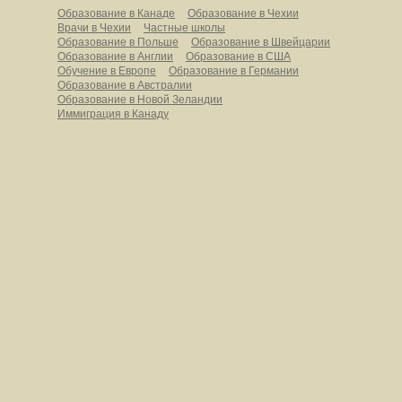
Образование в Канаде
Образование в Чехии
Врачи в Чехии
Частные школы
Образование в Польше
Образование в Швейцарии
Образование в Англии
Образование в США
Обучение в Европе
Образование в Германии
Образование в Австралии
Образование в Новой Зеландии
Иммиграция в Канаду