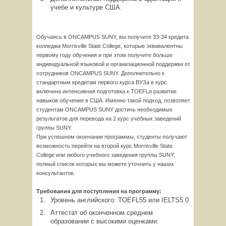
учебе и культуре США.
Обучаясь в ONCAMPUS SUNY, вы получите 33-34 кредита
колледжа Morrisville State College, которые эквивалентны
первому году обучения и при этом получите больше
индивидуальной языковой и организационной поддержки от
сотрудников ONCAMPUS SUNY. Дополнительно к
стандартным кредитам первого курса ВУЗа в курс
включена интенсивная подготовка к TOEFLи развитие
навыков обучения в США. Именно такой подход, позволяет
студентам ONCAMPUS SUNY достичь необходимых
результатов для перевода на 2 курс учебных заведений
группы SUNY.
При успешном окончании программы, студенты получают
возможность перейти на второй курс Morrisville State
College или любого учебного заведения группы SUNY,
полный список которых вы можете уточнить у наших
консультантов.
Требования для поступления на программу:
Уровень английского: TOEFL55 или IELTS5.0
Аттестат об оконченном среднем
образовании с высокими оценками.