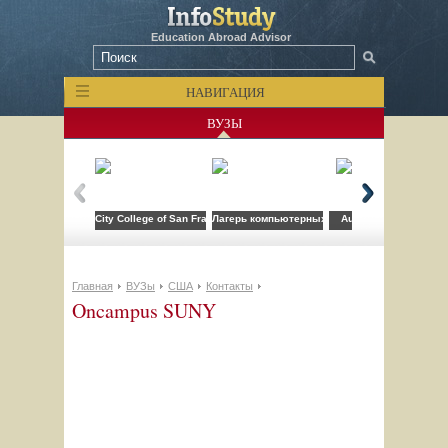
Education Abroad Advisor
НАВИГАЦИЯ
ВУЗЫ
City College of San Francisco
Лагерь компьютерных технологий FLS при CSU
Auburn University
Главная
ВУЗы
США
Контакты
Oncampus SUNY