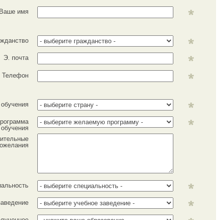
Ваше имя
ажданство
Э. почта
Телефон
 обучения
рограмма
обучения
ительные
ожелания
иальность
заведение
лученное