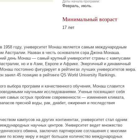
Даты начала программ:
Февраль, июль.
Минимальный возраст
17 лет
в 1958 году, университет Монаш является самым международным
ом Австралии. Назван в честь основателя сэра Джона Монаша.
ний день Монаш — самый крупный университет страны с кампусами
Австралии, но и в Азии, Европе и Африке. Энергичный и динамичный
 Монаш постоянно фигурирует в рейтингах лучших университетов мира.
он занял 45 позицию в рейтинге QS World University Rankings.
ого выбора программ и качественного обучения, Монаш славится
проводимыми научными исследованиями. Ученые посвящают себя
ния самых острых проблем современности — изменения климата,
запасов пресной воды, рак, диабет, ожирения и последствия
ичеством кампусов на других континентах, университет стал одним
международных научных центров. Университет ведет множество
уденческого обмена, заключил партнерские соглашения с многими
ами по всему миру и ведет большое количество международных