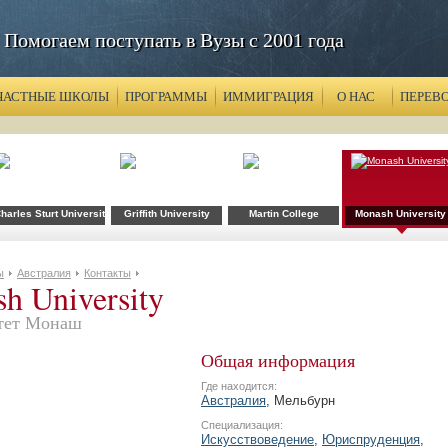
Помогаем поступать в Вузы с 2001 года
ЧАСТНЫЕ ШКОЛЫ
ПРОГРАММЫ
ИММИГРАЦИЯ
О НАС
ПЕРЕВ
harles Sturt University
Griffith University
Martin College
Monash University
ы
Австралия
Контакты
h University
тет Монаш
Общая информация
Где находится:
Австралия
, Мельбурн
Специализация:
Искусствоведение
,
Юриспруденция
,