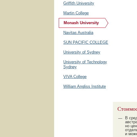
Griffith University
Martin College
Monash University
Navitas Australia
SUN PACIFIC COLLEGE
University of Sydney
University of Technology
Sydney
VIVA Сollege
William Angliss Institute
Стоимос
В сре
австр
но це
отдел
и мож