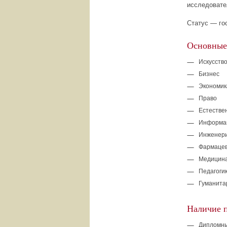
исследовате
Статус — го
Основные
Искусство
Бизнес
Экономик
Право
Естестве
Информац
Инженер
Фармацев
Медицина
Педагоги
Гуманита
Наличие 
Дипломны