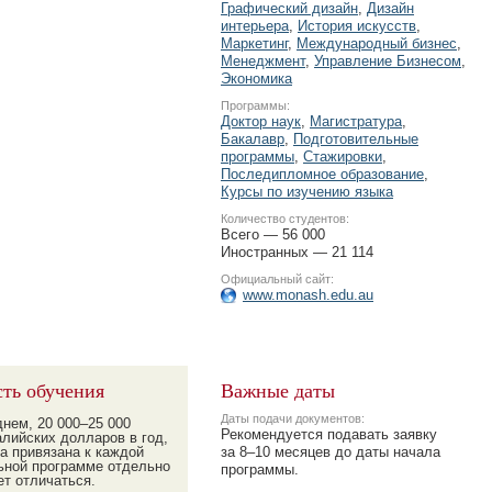
Графический дизайн
,
Дизайн
интерьера
,
История искусств
,
Маркетинг
,
Международный бизнес
,
Менеджмент
,
Управление Бизнесом
,
Экономика
Программы:
Доктор наук
,
Магистратура
,
Бакалавр
,
Подготовительные
программы
,
Стажировки
,
Последипломное образование
,
Курсы по изучению языка
Количество студентов:
Всего — 56 000
Иностранных — 21 114
Официальный сайт:
www.monash.edu.au
ть обучения
Важные даты
Даты подачи документов:
днем,
20 000–25 000
Рекомендуется подавать заявку
алийских долларов в год,
на привязана к каждой
за
8–10
месяцев до даты начала
ьной программе отдельно
программы.
ет отличаться.