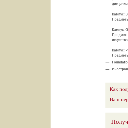
дисципли
Кампус: B
Предметы
Кампус: G
Предметы
искусство
Кампус: P
Предметы:
Foundatio
Иностран
Как пол
Ваш пер
Получ