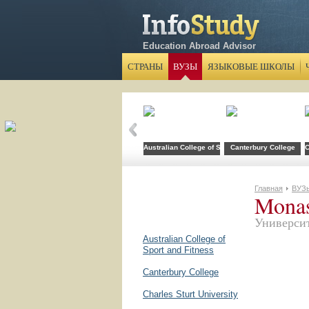
Education Abroad Advisor
СТРАНЫ
ВУЗЫ
ЯЗЫКОВЫЕ ШКОЛЫ
Australian College of Sport and Fitness
Canterbury College
C
Главная
ВУЗ
Monas
Универси
Australian College of
Sport and Fitness
Canterbury College
Charles Sturt University