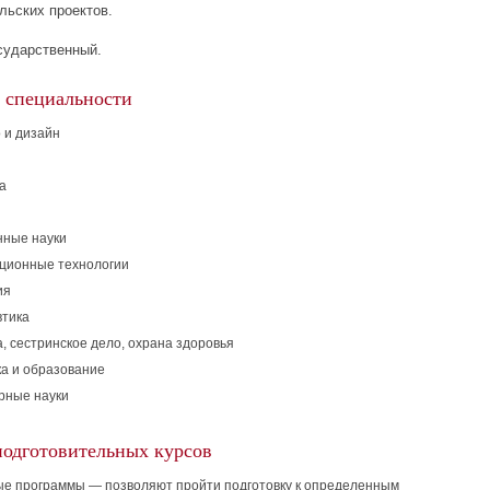
льских проектов.
сударственный.
 специальности
 и дизайн
а
нные науки
ионные технологии
ия
тика
, сестринское дело, охрана здоровья
ка и образование
рные науки
подготовительных курсов
е программы — позволяют пройти подготовку к определенным