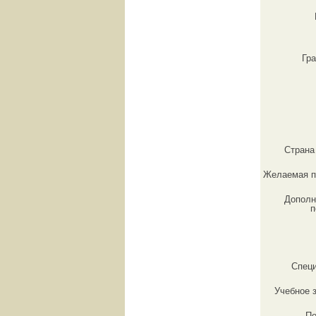
Гр
Страна
Желаемая п
Дополн
п
Спец
Учебное 
По