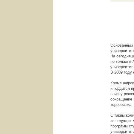
Основанный 
университет
На сегодняш
не только в 
университет
В 2009 году 
Кроме широк
и гордится 
поиску реше
сокращение 
терроризма.
С таким кол
из ведущих 
программ ст
университет