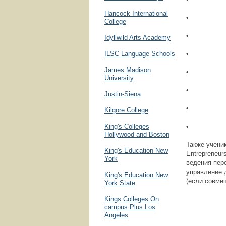
Hancock International
• Мате
College
• Естес
Idyllwild Arts Academy
ILSC Language Schools
• Социа
James Madison
• Иност
University
• Изобра
Justin-Siena
• сценич
Kilgore College
King's Colleges
• музык
Hollywood and Boston
Также учени
King's Education New
Entrepreneur
York
ведения пере
управление 
King's Education New
(если совме
York State
Kings Colleges On
campus Plus Los
Angeles