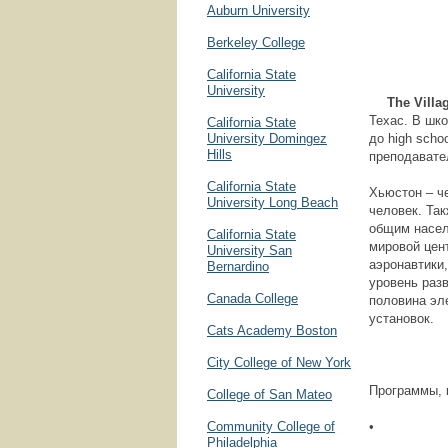
Auburn University
Berkeley College
California State
University
The Villa
Техас. В шко
California State
University Domingez
до high scho
Hills
преподавател
California State
Хьюстон – ч
University Long Beach
человек. Та
общим насел
California State
мировой цен
University San
аэронавтики
Bernardino
уровень раз
Canada College
половина эл
установок.
Cats Academy Boston
City College of New York
Программы, 
College of San Mateo
Community College of
• Kinde
Philadelphia