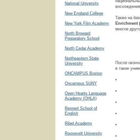
национальный
National University
восхождение
New England College
Также на ба
New York Film Academy
Enrichment 
многое друго
North Broward
Preparatory School
North Cedar Academy
Northeastern State
После оконча
University
в такие унив
ONCAMPUS Boston
• Univers
Oncampus SUNY
• Univer
Open Hearts Language
Academy (OHLA)
• New Yo
Rennert School of
English
• Stanfo
Ribet Academy
• Universi
Roosevelt University
• Massach