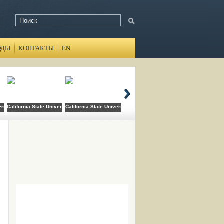
ОДЫ
КОНТАКТЫ
EN
ersity Domingez Hills
California State University Long Beach
California State University San Bernardino
Canada College
Cats Academy B