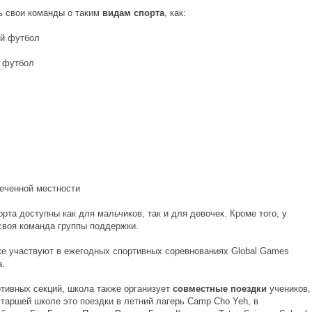
ь свои команды о таким
видам спорта
, как:
й футбол
 футбол
сеченной местности
рта доступны как для мальчиков, так и для девочек. Кроме того, у
своя команда группы поддержки.
же участвуют в ежегодных спортивных соревнованиях Global Games
a.
тивных секций, школа также организует
совместные поездки
учеников,
старшей школе это поездки в летний лагерь Camp Cho Yeh, в