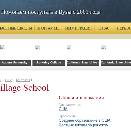
Помогаем поступать в Вузы с 2001 года
ЧАСТНЫЕ ШКОЛЫ
ПРОГРАММЫ
ИММИГРАЦИЯ
О НАС
ПЕРЕВ
хнологий FLS при CSU Fullerton
Auburn University
Berkeley College
California State University
California State Univ
ы
США
Контакты
illage School
Общая информация
Где находится:
США
Программы:
Среднее образование в США
,
Частные школы за рубежом