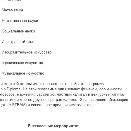
матика
твенные науки
льные науки
ранный язык
зительное искусство
еское искусство
альное искусство
ки старшей школы имеют возможность выбрать программу
ship Diploma. На этой программе они изучают финансы, особенности
говоров, маркетинг, стратегию, частный капитал и венчурный капитал,
деньгами и многое другое. Программа имеет 2 направления: Инженерия
щать с STEAM) и социальное предпринимательство.
Внеклассные мероприятия