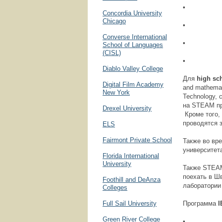
• Lowe
Concordia University
Chicago
• Middl
Converse International
• High
School of Languages
(CISL)
• I
Diablo Valley College
Для
high sc
Digital Film Academy
and mathemat
New York
Technology,
на STEAM пр
Drexel University
Кроме того,
проводятся 
ELS
Fairmont Private School
Также во вр
университет
Florida International
University
Также STEAM
поехать в Ш
Foothill and DeAnza
лаборатории
Colleges
Full Sail University
Программа
I
Green River College
• Англ