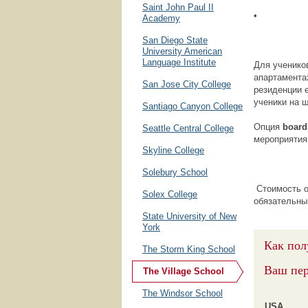
Saint John Paul II
• Harvar
Academy
San Diego State
University American
Language Institute
Для учеников
апартаментах
San Jose City College
резиденции 
ученики на 
Santiago Canyon College
Опция
board
Seattle Central College
мероприятия
Skyline College
Solebury School
Стоимость об
Solex College
обязательны
State University of New
York
Как пол
The Storm King School
Ваш пе
The Village School
The Windsor School
USA