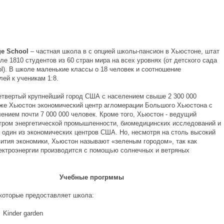
ge School
– частная школа в с опцией школы-пансион в Хьюстоне, штат
ле 1810 студентов из 60 стран мира на всех уровнях (от детского сада
ol). В школе маленькие классы о 18 человек и соотношение
ей к ученикам 1:8.
етвертый крупнейший город США с населением свыше 2 300 000
кже Хьюстон экономический центр агломерации Большого Хьюстона с
ением почти 7 000 000 человек. Кроме того, Хьюстон - ведущий
тром энергетической промышленности, биомедицинских исследований и
, один из экономических центров США. Но, несмотря на столь высокий
вития экономики, Хьюстон называют «зеленым городом», так как
ектроэнергии производится с помощью солнечных и ветряных
Учебные прогрммы
которые предоставляет школа:
r garden