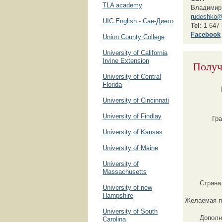
TLA academy
Владимир
rudeshko@
UIC English - Сан-Диего
Tel:
1 647 
F
acebook
Union County College
University of California
Irvine Extension
Получ
University of Central
Florida
University of Cincinnati
University of Findlаy
Гр
University of Kansas
University of Maine
University of
Massachusetts
Страна
University of new
Hampshire
Желаемая п
University of South
Дополн
Carolina