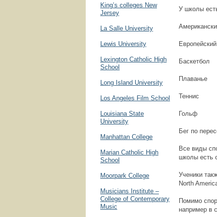
King’s colleges New
У школы ест
Jersey
Американски
La Salle University
Lewis University
Европейский
Lexington Catholic High
Баскетбол
School
Плаванье
Long Island University
Теннис
Los Angeles Film School
Louisiana State
Гольф
University
Бег по пере
Manhattan College
Все виды спо
Marian Catholic High
школы есть 
School
Ученики так
Moorpark College
North Americ
Musicians Institute –
College of Contemporary
Помимо спор
Music
например в 