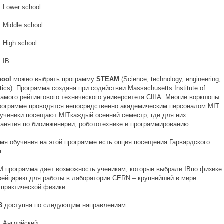
r school
e school
 school
B
hool
можно выбрать программу
STEAM
(Science, technology, engineering,
ics). Программа создана при содействии Massachusetts Institute of
 самого рейтингового технического университета США. Многие воркшопы
ограмме проводятся непосредственно академическим персоналом MIT.
 ученики посещают MITкаждый осенний семестр, где для них
занятия по биоинженерии, робототехнике и программированию.
емя обучения на этой программе есть опция посещения Гарвардского
а.
 программа дает возможность ученикам, которые выбрали IBпо физике
вейцарию для работы в лаборатории CERN – крупнейшей в мире
 практической физики.
B
доступна по следующим направлениям:
ийский