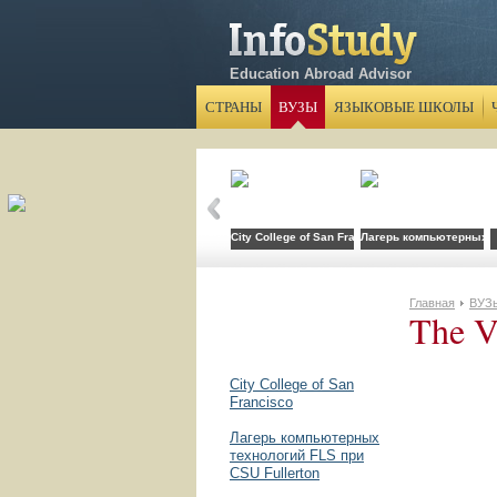
Education Abroad Advisor
СТРАНЫ
ВУЗЫ
ЯЗЫКОВЫЕ ШКОЛЫ
City College of San Francisco
Лагерь компьютерных те
Главная
ВУЗ
The V
City College of San
Francisco
Лагерь компьютерных
технологий FLS при
CSU Fullerton