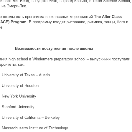
 парк Биг-Бенд, в Пуэрто-Рико, в Гранд-Каньон, в Teton Science School,
 на Эмори-Пик.
зе школы есть программа внеклассных мероприятий
The After Class
(ACE) Program
. В программу входят рисование, ритмика, танцы, його и
е.
Возможности поступления после школы
ния high school в Windermere preparatory school – выпускники поступали
ерситеты, как:
ity of Texas – Austin
sity of Houston
rk University
rd University
ty of California – Berkeley
usetts Institute of Technology