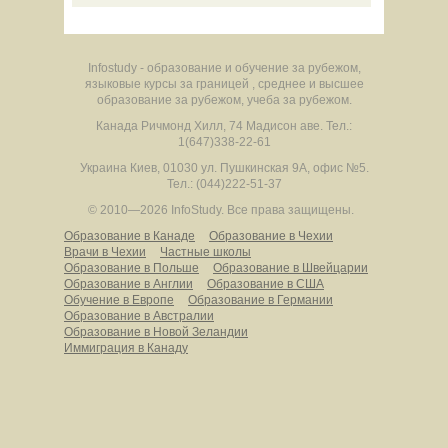
Infostudy - образование и обучение за рубежом,
языковые курсы за границей , среднее и высшее
образование за рубежом, учеба за рубежом.
Канада
Ричмонд Хилл
,
74 Мадисон аве.
Тел.:
1(647)338-22-61
Украина
Киев
,
01030
ул. Пушкинская 9А, офис №5.
Тел.: (044)222-51-37
© 2010—2026 InfoStudy.
Все права защищены.
Образование в Канаде
Образование в Чехии
Врачи в Чехии
Частные школы
Образование в Польше
Образование в Швейцарии
Образование в Англии
Образование в США
Обучение в Европе
Образование в Германии
Образование в Австралии
Образование в Новой Зеландии
Иммиграция в Канаду