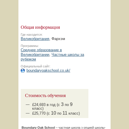
Общая информация
Где находится:
Великобритания
, Фархэм
Программы:
Среднее образование в
Великобритании
,
Частные школы за
рубежом
Официальный сайт:
boundaryoakschool.co.uk/
Стоимость обучения
3
9
£24,693 в год (с
по
класс)
10
11
£25,770 (с
по
класс)
Boundary Oak School
– частная школа з опцией школы-