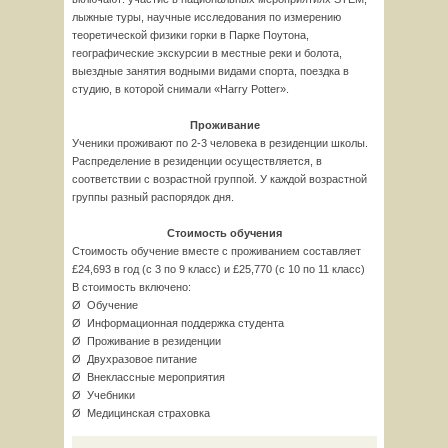
лыжные туры, научные исследования по измерению
теоретической физики горки в Парке Поутона,
географические экскурсии в местные реки и болота,
выездные занятия водными видами спорта, поездка в
студию, в которой снимали «Harry Potter».
Проживание
Ученики проживают по 2-3 человека в резиденции школы.
Распределение в резиденции осуществляется, в
соответствии с возрастной группой. У каждой возрастной
группы разный распорядок дня.
Стоимость обучения
Стоимость обучение вместе с проживанием составляет
£24,693 в год (с 3 по 9 класс) и £25,770 (с 10 по 11 класс)
В стоимость включено:
Ø Обучение
Ø Информационная поддержка студента
Ø Проживание в резиденции
Ø Двухразовое питание
Ø Внеклассные мероприятия
Ø Учебники
Ø Медицинская страховка