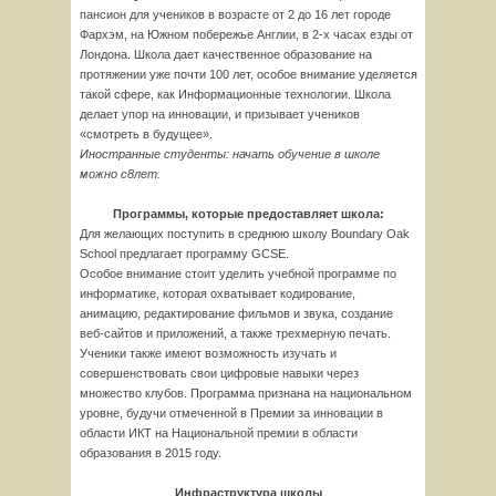
пансион для учеников в возрасте от 2 до 16 лет городе
Фархэм, на Южном побережье Англии, в 2-х часах езды от
Лондона. Школа дает качественное образование на
протяжении уже почти 100 лет, особое внимание уделяется
такой сфере, как Информационные технологии. Школа
делает упор на инновации, и призывает учеников
«смотреть в будущее».
Иностранные студенты: начать обучение в школе
можно с
8
лет.
Программы, которые предоставляет школа:
Для желающих поступить в среднюю школу Boundary Oak
School предлагает программу GCSE.
Особое внимание стоит уделить учебной программе по
информатике, которая охватывает кодирование,
анимацию, редактирование фильмов и звука, создание
веб-сайтов и приложений, а также трехмерную печать.
Ученики также имеют возможность изучать и
совершенствовать свои цифровые навыки через
множество клубов. Программа признана на национальном
уровне, будучи отмеченной в Премии за инновации в
области ИКТ на Национальной премии в области
образования в 2015 году.
Инфраструктура школы