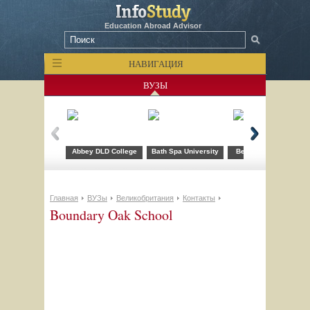
Education Abroad Advisor
НАВИГАЦИЯ
ВУЗЫ
Abbey DLD College
Bath Spa University
Bellerbys College
Главная
ВУЗы
Великобритания
Контакты
Boundary Oak School