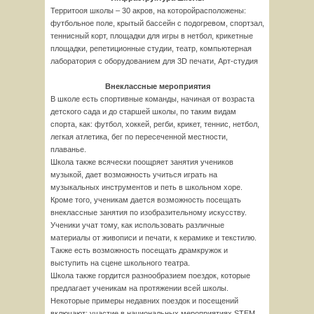
Территооя школы – 30 акров, на которойрасположены:
футбольное поле, крытый бассейн с подогревом, спортзал,
теннисный корт, площадки для игры в нетбол, крикетные
площадки, репетиционные студии, театр, компьютерная
лаборатория с оборудованием для 3D печати, Арт-студия
Внеклассные мероприятия
В школе есть спортивные команды, начиная от возраста
детского сада и до старшей школы, по таким видам
спорта, как: футбол, хоккей, регби, крикет, теннис, нетбол,
легкая атлетика, бег по пересеченной местности,
плаванье.
Школа также всячески поощряет занятия учеников
музыкой, дает возможность учиться играть на
музыкальных инструментов и петь в школьном хоре.
Кроме того, ученикам дается возможность посещать
внеклассные занятия по изобразительному искусству.
Ученики учат тому, как использовать различные
материалы от живописи и печати, к керамике и текстилю.
Также есть возможность посещать драмкружок и
выступить на сцене школьного театра.
Школа также гордится разнообразием поездок, которые
предлагает ученикам на протяжении всей школы.
Некоторые примеры недавних поездок и посещений
включают: участие в национальных мероприятиях STEM,