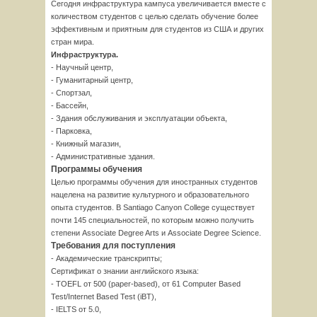
Сегодня инфраструктура кампуса увеличивается вместе с
количеством студентов с целью сделать обучение более
эффективным и приятным для студентов из США и других
стран мира.
Инфраструктура.
- Научный центр,
- Гуманитарный центр,
- Спортзал,
- Бассейн,
- Здания обслуживания и эксплуатации объекта,
- Парковка,
- Книжный магазин,
- Административные здания.
Программы обучения
Целью программы обучения для иностранных студентов
нацелена на развитие культурного и образовательного
опыта студентов. В Santiago Canyon College существует
почти 145 специальностей, по которым можно получить
степени Associate Degree Arts и Associate Degree Science.
Требования для поступления
- Академические транскрипты;
Сертификат о знании английского языка:
- TOEFL от 500 (paper-based), от 61 Computer Based
Test/Internet Based Test (iBT),
- IELTS от 5.0,