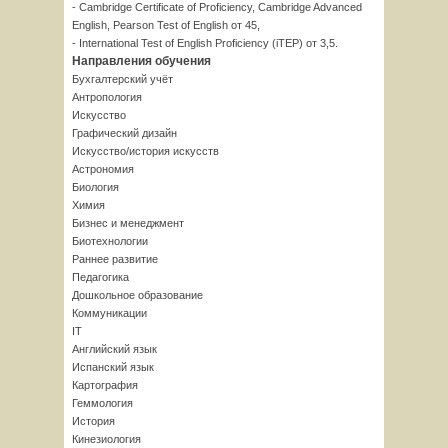
- Cambridge Certificate of Proficiency, Cambridge Advanced
English, Pearson Test of English от 45,
- International Test of English Proficiency (iTEP) от 3,5.
Направления обучения
Бухгалтерский учёт
Антропология
Искусство
Графический дизайн
Искусство/история искусств
Астрономия
Биология
Химия
Бизнес и менеджмент
Биотехнологии
Раннее развитие
Педагогика
Дошкольное образование
Коммуникации
IT
Английский язык
Испанский язык
Картография
Геммология
История
Кинезиология