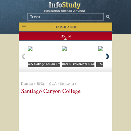
Education Abroad Advisor
НАВИГАЦИЯ
ВУЗЫ
City College of San Francisco
Лагерь компьютерных технологий FLS при CSU
Auburn University
Главная
ВУЗы
США
Контакты
Santiago Canyon College