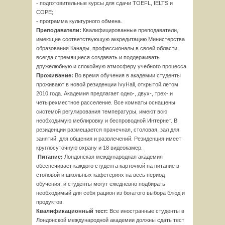
- подготовительные курсы для сдачи TOEFL, IELTS и
COPE;
- программа культурного обмена.
Преподаватели:
Квалифицированные преподаватели,
имеющие соответствующую аккредитацию Министерства
образования Канады, профессионалы в своей области,
всегда стремящиеся создавать и поддерживать
дружелюбную и спокойную атмосферу учебного процесса.
Проживание:
Во время обучения в академии студенты
проживают в новой резиденции IvyHall, открытой летом
2010 года. Академия предлагает одно-, двух-, трех- и
четырехместное расселение. Все комнаты оснащены
системой регулирования температуры, имеют всю
необходимую меблировку и беспроводной Интернет. В
резиденции размещается прачечная, столовая, зал для
занятий, для общения и развлечений. Резиденция имеет
круглосуточную охрану и 18 видеокамер.
Питание:
Лондонская международная академия
обеспечивает каждого студента карточкой на питание в
столовой и школьных кафетериях на весь период
обучения, и студенты могут ежедневно подбирать
необходимый для себя рацион из богатого выбора блюд и
продуктов.
Квалификационный тест:
Все иностранные студенты в
Лондонской международной академии должны сдать тест