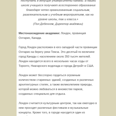
поступать в ведущие университеты Канады. В нашей
школе учащиеся получают всестороннее образование
благодаря четко организованным социальным,
развлекательным и учебным мероприятиям, как на
уровне школы, так и класса.»
(Пол Дебенхем, Директор академии)
Местонахождение академии:
Лондон, провинция
Онтарио, Канада.
Город Лондон расположен в юго-западной части провинции
Онтарио на берегу реки Темза. Это десятый по величине
город Канады с населением около 350 тысяч жителей.
Лондон находится всего в нескольких часах езды от
Торонто, Ниагарского водопада и города Детройт в США.
Лондон может бесспорно гордиться огромным
количеством старинных зданий, созданных в различных
архитектурных стилях, а также великолепием природы,
которой можно любоваться в множестве парков,
созданных специально для отдыха.
Лондон считается культурным центром, так как ежегодно в
нем проходят различные фестивали и музыкальные
концерты. Кроме того, в городе находится один из