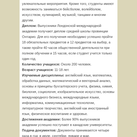
увлекательные мероприятия. Кроме того, студенты имеют
возможность заниматься бейсболом, волейболом,
искусством, кулинарией, музыкой, танцами и многим
другим.
Диплом:
Выпускники Лондонской международной
академии получают диплом средней школы провинции
Онтарио. Для его получения необходимо успешно пройти
18 обязательных предметов и 12 предметов на выбор, а
также пройти 40 часов общественной деятельности при
полном обучении и 15 часов, если студент учится только
один год.
Количество учащихся:
Около 200 человек.
Возраст учащихся:
11-18 лет.
Изучаемые дисциплины:
английский язык, математика,
обработка данных, математический и векторный анализ,
основы и принципы бухгалтерского учета, физика, химия,
биология, социология, изобразительное искусство, основы
международного бизнеса, международные языки,
информатика, коммуникационные технологии,
литературное творчество, английский как иностранный
язык, физическое воспитание и здоровье.
Достижения академии:
Более 90% выпускников
академии успешно поступают в канадские университеты.
Подача документов:
Документы принимаются четыре
раза в год: в июле, сентябре, январе и мае.