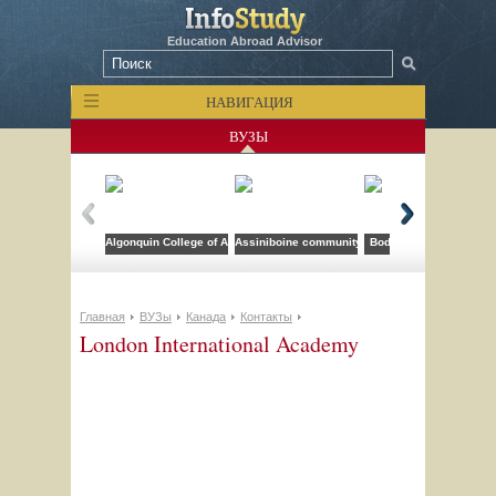
Education Abroad Advisor
НАВИГАЦИЯ
ВУЗЫ
Algonquin College of Applied Arts and Technology
Assiniboine community college
Bodwell High School
Главная
ВУЗы
Канада
Контакты
London International Academy