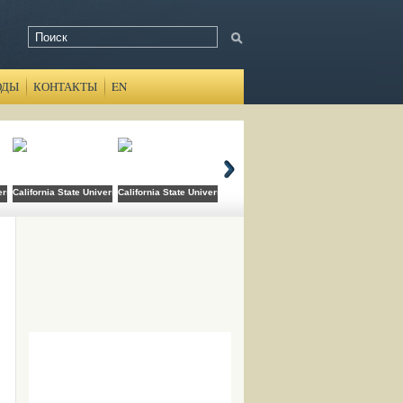
ОДЫ
КОНТАКТЫ
EN
ersity Domingez Hills
California State University Long Beach
California State University San Bernardino
Canada College
Cats Academy B