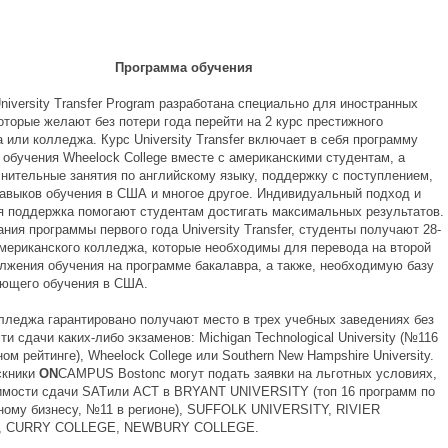
Программа
обучения
iversity Transfer Program разработана специально для иностранных
оторые желают без потери года перейти на 2 курс престижного
 или колледжа. Курс University Transfer включает в себя программу
 обучения Wheelock College вместе с американскими студентам, а
лнительные занятия по английскому языку, поддержку с поступлением,
навыков обучения в США и многое другое. Индивидуальный подход и
я поддержка помогают студентам достигать максимальных результатов.
ния программы первого года University Transfer, студенты получают 28-
американского колледжа, которые необходимы для перевода на второй
олжения обучения на программе бакалавра, а также, необходимую базу
ющего обучения в США.
лледжа гарантировано получают место в трех учебных заведениях без
и сдачи каких-либо экзаменов: Michigan Technological University (№116
ом рейтинге), Wheelock College или Southern New Hampshire University.
скники
ON
CAMPUS Bostonс могут подать заявки на льготных условиях,
имости сдачи SATили ACT в BRYANT UNIVERSITY (топ 16 программ по
ому бизнесу, №11 в регионе), SUFFOLK UNIVERSITY, RIVIER
, CURRY COLLEGE, NEWBURY COLLEGE.