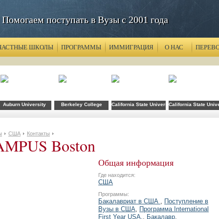
Помогаем поступать в Вузы с 2001 года
ЧАСТНЫЕ ШКОЛЫ
ПРОГРАММЫ
ИММИГРАЦИЯ
О НАС
ПЕРЕВ
хнологий FLS при CSU Fullerton
Auburn University
Berkeley College
California State University
California State Univ
ы
США
Контакты
MPUS Boston
Общая информация
Где находится:
США
Программы:
Бакалавриат в США
,
Поступление в
Вузы в США
,
Программа International
First Year USA.
,
Бакалавр
,