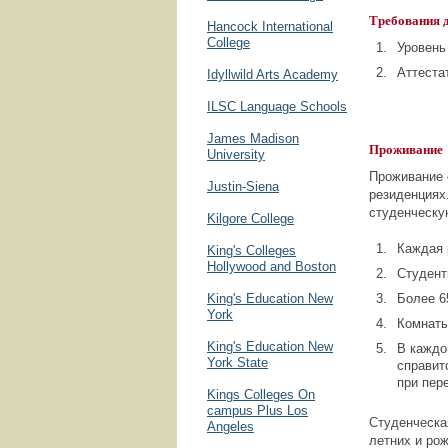
Требования д
Hancock International
College
Уровень
Аттеста
Idyllwild Arts Academy
ILSC Language Schools
James Madison
Проживание
University
Проживание 
Justin-Siena
резиденциях
студенческу
Kilgore College
Каждая 
King's Colleges
Hollywood and Boston
Студент
King's Education New
Более 6
York
Комнаты
King's Education New
В каждо
York State
справит
при пер
Kings Colleges On
campus Plus Los
Студенческа
Angeles
летних и ро