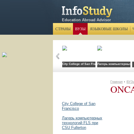
Education Abroad Advisor
СТРАНЫ
ВУЗЫ
ЯЗЫКОВЫЕ ШКОЛЫ
City College of San Francisco
Лагерь компьютерных те
Главная
ВУЗ
ONCA
City College of San
Francisco
Лагерь компьютерных
технологий FLS при
CSU Fullerton