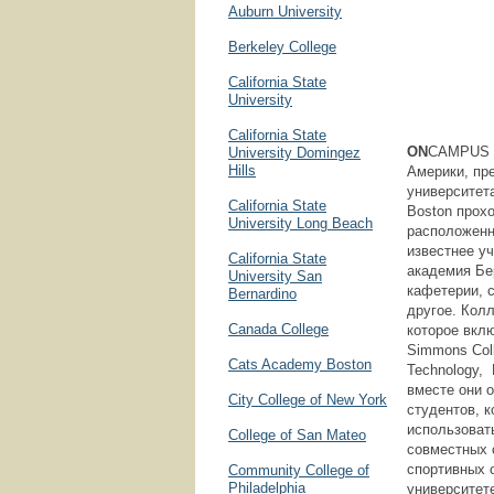
Auburn University
Berkeley College
California State
University
California State
ON
CAMPUS B
University Domingez
Hills
Америки, пр
университет
California State
Boston прохо
University Long Beach
расположенн
известнее у
California State
академия Бе
University San
кафетерии, с
Bernardino
другое. Кол
Canada College
которое вкл
Simmons Colle
Cats Academy Boston
Technology, 
вместе они о
City College of New York
студентов, 
использоват
College of San Mateo
совместных 
спортивных 
Community College of
Philadelphia
университет