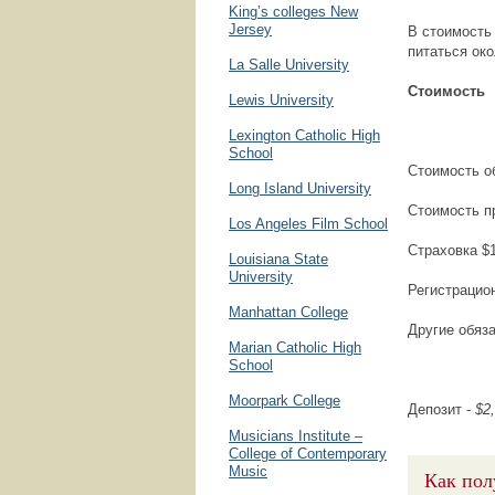
King’s colleges New
Jersey
В стоимость
питаться ок
La Salle University
Стоимость
Lewis University
Lexington Catholic High
School
Стоимость об
Long Island University
Стоимость пр
Los Angeles Film School
Страховка $1
Louisiana State
University
Регистрацион
Manhattan College
Другие обяз
Marian Catholic High
School
Moorpark College
Депозит -
$2
Musicians Institute –
College of Contemporary
Music
Как пол