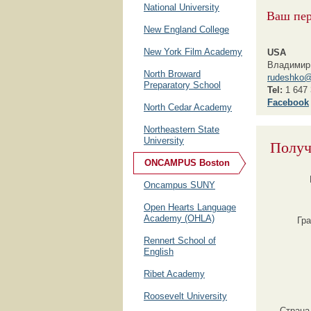
National University
Ваш пе
New England College
New York Film Academy
USA
Владимир
North Broward
rudeshko@
Preparatory School
Tel:
1 647 
F
acebook
North Cedar Academy
Northeastern State
University
Получ
ONCAMPUS Boston
Oncampus SUNY
Open Hearts Language
Academy (OHLA)
Гр
Rennert School of
English
Ribet Academy
Roosevelt University
Страна