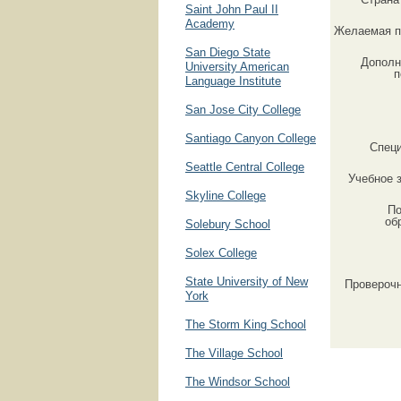
Saint John Paul II
Academy
Желаемая п
San Diego State
Дополн
University American
п
Language Institute
San Jose City College
Santiago Canyon College
Спец
Seattle Central College
Учебное 
Skyline College
По
об
Solebury School
Solex College
State University of New
Провероч
York
The Storm King School
The Village School
The Windsor School