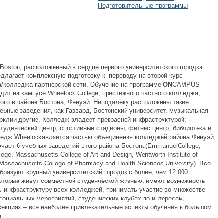
Подготовительные программы
oston, расположенный в сердце первого университетского городка
едлагает комплексную подготовку к переводу на второй курс
а/колледжа партнерской сети. Обучение на программе
ON
CAMPUS
дит на кампусе Wheelock College, престижного частного колледжа,
ого в районе Бостона, Фенуэй. Неподалеку расположены такие
чебные заведения, как Гарвард, Бостонский университет, музыкальная
рклии другие. Колледж владеет прекрасной инфраструктурой:
туденческий центр, спортивные стадионы, фитнес центр, библиотека и
ледж Wheelockявляется частью объединения колледжей района Фенуэй,
ючает 6 учебных заведений этого района Бостона(EmmanuelCollege,
ge, Massachusetts College of Art and Design, Wentworth Institute of
Massachusetts College of Pharmacy and Health Sciences University). Все
бразуют крупный университетский городок с более, чем 12 000
которые живут совместной студенческой жизнью, имеют возможность
ь инфраструктуру всех колледжей, принимать участие во множестве
социальных мероприятий, студенческих клубах по интересам,
секциях – все наиболее привлекательные аспекты обучения в большом
е.