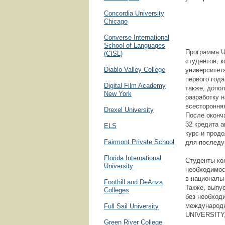
Concordia University
Chicago
Converse International
School of Languages
Программа Un
(CISL)
студентов, к
Diablo Valley College
университета
первого года
Digital Film Academy
также, допо
New York
разработку 
всестороння
Drexel University
После оконча
32 кредита 
ELS
курс и прод
Fairmont Private School
для последу
Florida International
Студенты ко
University
необходимост
в национальн
Foothill and DeAnza
Также, выпу
Colleges
без необход
международн
Full Sail University
UNIVERSITY
Green River College