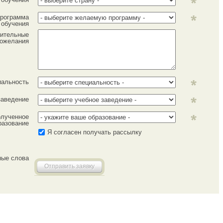
рограмма
обучения
ительные
ожелания
иальность
заведение
лученное
разование
Я согласен получать рассылку
ные слова
Отправить заявку