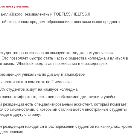
ля поступления:
 английского, эквивалентный TOEFL55 / IELTS5.0
т об оконченном среднем образовании с оценками выше среднего
студентов организовано на кампусе колледжа в студенческих
. Это позволяет быстро стать частью общества колледжа и влиться в
ю жизнь. Wheelockпредлагает проживание в 6 резиденциях:
резиденция уникальна по дизану и атмосфере
ы проживают в комнатах по 2 человека
5% студентов живут на кампусе колледжа.
 очень комфортные, есть все необходимое для жизни и учебы.
й резиденции есть специализированный ассистент, который помогает
ся со сложностями, с которыми сталкиваются иностранные студенты
еезде в другую страну.
я резиденция находится в распоряжении студентов на каникулах, кроме
ждественских.