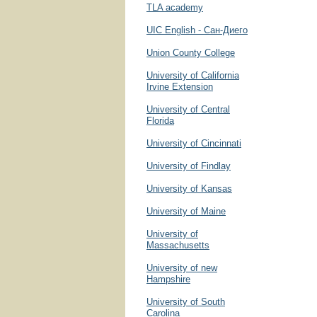
TLA academy
UIC English - Сан-Диего
Union County College
University of California
Irvine Extension
University of Central
Florida
University of Cincinnati
University of Findlаy
University of Kansas
University of Maine
University of
Massachusetts
University of new
Hampshire
University of South
Carolina