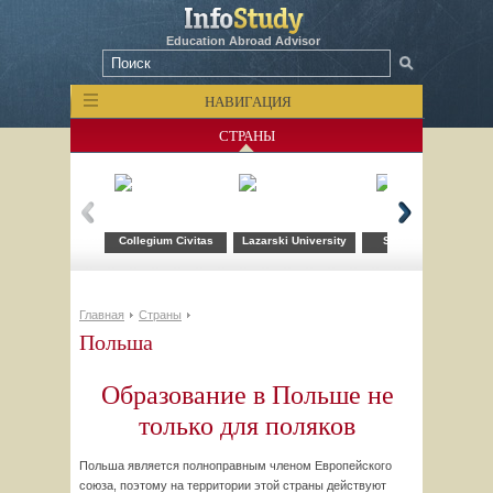
Education Abroad Advisor
НАВИГАЦИЯ
СТРАНЫ
Collegium Civitas
Lazarski University
School of Form
Главная
Страны
Польша
Образование в Польше не
только для поляков
Польша является полноправным членом Европейского
союза, поэтому на территории этой страны действуют