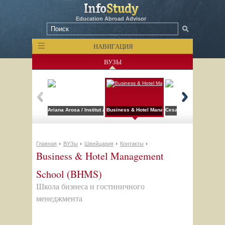
Education Abroad Advisor
НАВИГАЦИЯ
ВУЗЫ
Ariana Arosa / Institut auf dem Rosenberg
Business & Hotel Management School (BHMS)
Cesar Ritz Colleges Swi
Главная
ВУЗы
Швейцария
Контакты
Business & Hotel Management
School (BHMS)
Школа бизнеса и гостиничного
менеджмента