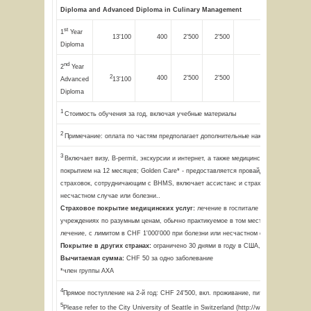
Diploma and Advanced Diploma in Culinary Management
st
1
Year
13'100
400
2'500
2'500
2'000
Diploma
nd
2
Year
2
400
2'500
2'500
2'000
Advanced
13'100
Diploma
1
Стоимость обучения за год, включая учебные материалы
2
Примечание: оплата по частям предполагает дополнительные накладные расходы
3
Включает визу, B-permit, экскурсии и интернет, а также медицинскую страховку с
покрытием на 12 месяцев; Golden Care* - предоставляется провайдером медицинс
страховок, сотрудничающим с BHMS, включает ассистанс и страховое покрытие п
несчастном случае или болезни..
Страховое покрытие медицинских услуг:
лечение в госпитале или других
учреждениях по разумным ценам, обычно практикуемое в том месте, где проводитс
лечение, с лимитом в CHF 1'000'000 при болезни или несчастном случае.
Покрытие в других странах:
ограничено 30 днями в году в США, Канаде и Япони
Вычитаемая сумма:
CHF 50 за одно заболевание
*член группы AXA
4
Прямое поступление на 2-й год: CHF 24'500, вкл. проживание, питание и медстра
5
Please refer to the City University of Seattle in Switzerland (http://www.cityu.ch)