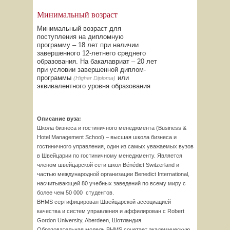
Минимальный возраст
Минимальный возраст для
поступления на дипломную
программу – 18 лет при наличии
завершенного 12-летнего среднего
образования. На бакалавриат – 20 лет
при условии завершенной диплом-
программы
или
(Higher Diploma)
эквивалентного уровня образования
Описание вуза:
Школа бизнеса и гостиничного менеджмента (Business &
Hotel
Management
School) – высшая школа бизнеса и
гостиничного управления, один из самых уважаемых вузов
в Швейцарии по гостиничному менеджменту. Является
членом швейцарской сети школ Bénédict Switzerland и
частью международной организации Benedict International,
насчитывающей 80 учебных заведений по всему миру с
более чем 50 000 студентов.
BHMS сертифицирован Швейцарской ассоциацией
качества и систем управления и аффилирован с Robert
Gordon University, Aberdeen, Шотландия.
Образовательная модель BHMS сочетает академическую