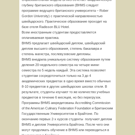
глубину британского образования (BHMS следует
программе ведущего британского университета – Rober
Gordon University) c практической направленностью
швейцарского. Практическое образование проходит на
базе отеля Radisson BLU Hotel.
Всем иностранным студентам предоставляется
оплачиваемая практика.
BHMS предлагает швейцарский диплом, швейцарский
диплом высшего образования, степень бакалавра и
степень магистра, послевузовские дипломы.
BHMS внедрила уникальную систему образования путем
деления 20-недельного семестра на четыре мини-
семестра по 5 недель каждый. Эта система позволяет
студентам сосредоточиться только на 3 до 4
академических предметах в одно время вместо обычных
8-10 предметов в других швейцарских школах отеля. В
результате, студенты изучают то же количество учебных
предметов в течение 6 месяцев, но без перегрузок.
Программы BHMS аккредитованы Accrediting Commission
of the American Culinary Federation Foundation и Британским
Государственным Университетом в Брайтоне. По
окончанию первых 2-х курсов студенты получают диплом
BHMS и диплом Университета Брайтона. После чего они
могут продолжать обучение в BHMS или переводиться в