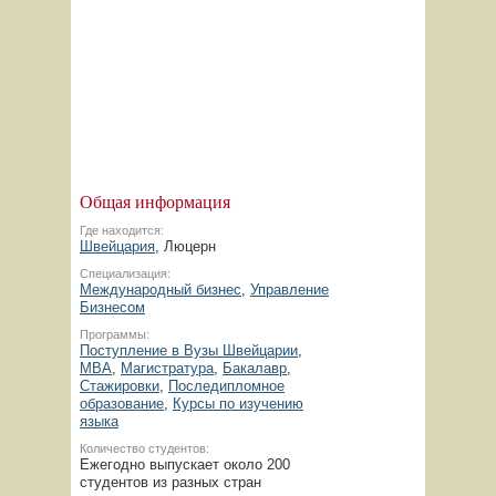
Общая информация
Где находится:
Швейцария
, Люцерн
Специализация:
Международный бизнес
,
Управление
Бизнесом
Программы:
Поступление в Вузы Швейцарии
,
MBA
,
Магистратура
,
Бакалавр
,
Стажировки
,
Последипломное
образование
,
Курсы по изучению
языка
Количество студентов:
Ежегодно выпускает около 200
студентов из разных стран