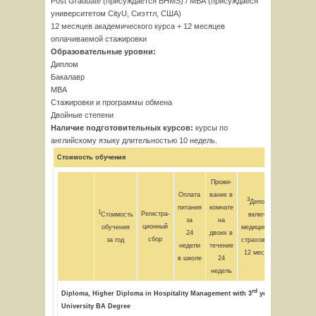
Post Graduate (присуждается BHMS) / МВА (присуждаеся
университетом CityU, Сиэттл, США)
12 месяцев академического курса + 12 месяцев
оплачиваемой стажировки
Образовательные уровни:
Диплом
Бакалавр
МВА
Стажировки и программы обмена
Двойные степени
Наличие подготовительных курсов:
курсы по
английскому языку длительностью 10 недель.
Стоимость обучения
Прожи-
Оплата
вание в
3
Депозит,
питания
комнате
Общ
1
Регистра-
Стоимость
включая
за
на
стоимос
ционный
обучения
медицинскую
24
двоих в
швейца
сбор
за год
страховку на
недели
течение
фран
12 месяцев
в школе
24
недель
rd
Diploma, Higher Diploma in Hospitality Management with 3
year Robert Gor
University BA Degree