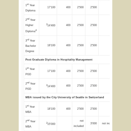
st
1
Year
17'100
400
2'500
2'500
2'000
Diploma
nd
2
Year
2
Higher
400
2'500
2'500
2'000
14'400
4
Diploma
rd
3
Year
18'100
400
2'500
2'500
2'000
Bachelor
Degree
Post Graduate Diploma in Hospitality Management
st
1
Year
17'100
400
2'500
2'500
2'000
PGD
nd
2
Year
2
400
2'500
2'500
2'000
14'400
PGD
MBA issued by the City University of Seattle in Switzerland
st
1
Year
18'100
400
2'500
2'500
2'000
MBA
nd
not
2
Year
2
3'000
not included
15'000
included
MBA