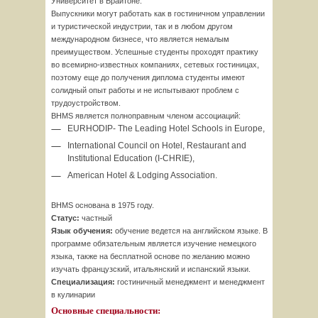
Университет в Брайтоне.
Выпускники могут работать как в гостиничном управлении
и туристической индустрии, так и в любом другом
международном бизнесе, что является немалым
преимуществом. Успешные студенты проходят практику
во всемирно-известных компаниях, сетевых гостиницах,
поэтому еще до получения диплома студенты имеют
солидный опыт работы и не испытывают проблем с
трудоустройством.
BHMS является полноправным членом ассоциаций:
EURHODIP- The Leading Hotel Schools in Europe,
International Council on Hotel, Restaurant and
Institutional Education (I-CHRIE),
American Hotel & Lodging Association.
BHMS основана в 1975 году.
Статус:
частный
Язык обучения:
обучение ведется на английском языке. В
программе обязательным является изучение немецкого
языка, также на бесплатной основе по желанию можно
изучать французский, итальянский и испанский языки.
Специализация:
гостиничный менеджмент и менеджмент
в кулинарии
Основные специальности: