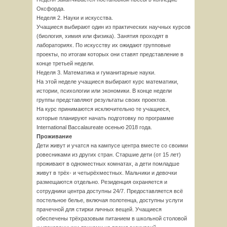
Оксфорда.
Неделя 2. Науки и искусства.
Учащиеся выбирают один из практических научных курсов
(биология, химия или физика). Занятия проходят в
лабораториях. По искусству их ожидают групповые
проекты, по итогам которых они ставят представление в
конце третьей недели.
Неделя 3. Математика и гуманитарные науки.
На этой неделе учащиеся выбирают курс математики,
истории, психологии или экономики. В конце недели
группы представляют результаты своих проектов.
На курс принимаются исключительно те учащиеся,
которые планируют начать подготовку по программе
International Baccalaureate осенью 2018 года.
Проживание
Дети живут и учатся на кампусе центра вместе со своими
ровесниками из других стран. Старшие дети (от 15 лет)
проживают в одноместных комнатах, а дети помладше
живут в трёх- и четырёхместных. Мальчики и девочки
размещаются отдельно. Резиденция охраняется и
сотрудники центра доступны 24/7. Предоставляется всё
постельное белье, включая полотенца, доступны услуги
прачечной для стирки личных вещей. Учащиеся
обеспечены трёхразовым питанием в школьной столовой