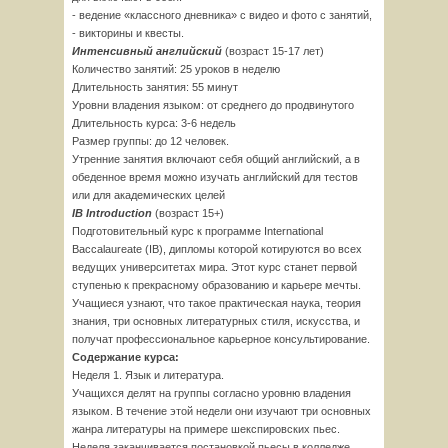
- ведение «классного дневника» с видео и фото с занятий,
- викторины и квесты.
Интенсивный английский
(возраст 15-17 лет)
Количество занятий: 25 уроков в неделю
Длительность занятия: 55 минут
Уровни владения языком: от cреднего до продвинутого
Длительность курса: 3-6 недель
Размер группы: до 12 человек.
Утренние занятия включают себя общий английский, а в
обеденное время можно изучать английский для тестов
или для академических целей
IB Introduction
(возраст 15+)
Подготовительный курс к программе International
Baccalaureate (IB), дипломы которой котируются во всех
ведущих университетах мира. Этот курс станет первой
ступенью к прекрасному образованию и карьере мечты.
Учащиеся узнают, что такое практическая наука, теория
знания, три основных литературных стиля, искусства, и
получат профессиональное карьерное консультирование.
Содержание курса:
Неделя 1. Язык и литература.
Учащихся делят на группы согласно уровню владения
языком. В течение этой недели они изучают три основных
жанра литературы на примере шекспировских пьес.
Неделя заканчивается постановкой пьесы в колледже