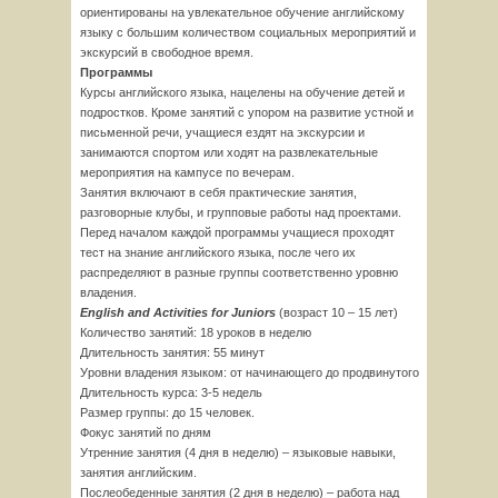
ориентированы на увлекательное обучение английскому
языку с большим количеством социальных мероприятий и
экскурсий в свободное время.
Программы
Курсы английского языка, нацелены на обучение детей и
подростков. Кроме занятий с упором на развитие устной и
письменной речи, учащиеся ездят на экскурсии и
занимаются спортом или ходят на развлекательные
мероприятия на кампусе по вечерам.
Занятия включают в себя практические занятия,
разговорные клубы, и групповые работы над проектами.
Перед началом каждой программы учащиеся проходят
тест на знание английского языка, после чего их
распределяют в разные группы соответственно уровню
владения.
English and Activities for Juniors
(возраст 10 – 15 лет)
Количество занятий: 18 уроков в неделю
Длительность занятия: 55 минут
Уровни владения языком: от начинающего до продвинутого
Длительность курса: 3-5 недель
Размер группы: до 15 человек.
Фокус занятий по дням
Утренние занятия (4 дня в неделю) – языковые навыки,
занятия английским.
Послеобеденные занятия (2 дня в неделю) – работа над