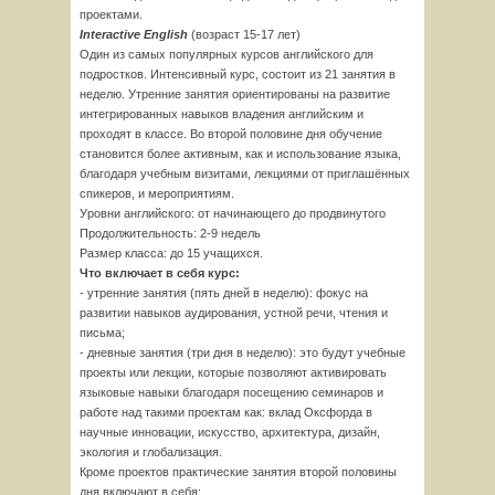
проектами.
Interactive English
(возраст 15-17 лет)
Один из самых популярных курсов английского для
подростков. Интенсивный курс, состоит из 21 занятия в
неделю. Утренние занятия ориентированы на развитие
интегрированных навыков владения английским и
проходят в классе. Во второй половине дня обучение
становится более активным, как и использование языка,
благодаря учебным визитами, лекциями от приглашённых
спикеров, и мероприятиям.
Уровни английского: от начинающего до продвинутого
Продолжительность: 2-9 недель
Размер класса: до 15 учащихся.
Что включает в себя курс:
- утренние занятия (пять дней в неделю): фокус на
развитии навыков аудирования, устной речи, чтения и
письма;
- дневные занятия (три дня в неделю): это будут учебные
проекты или лекции, которые позволяют активировать
языковые навыки благодаря посещению семинаров и
работе над такими проектам как: вклад Оксфорда в
научные инновации, искусство, архитектура, дизайн,
экология и глобализация.
Кроме проектов практические занятия второй половины
дня включают в себя: