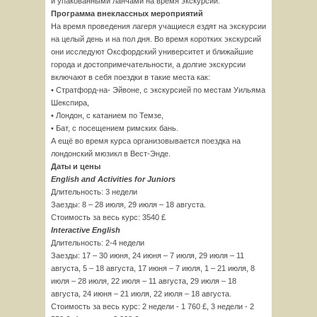
и упакованными ланчами на время экскурсий.
Программа внеклассных мероприятий
На время проведения лагеря учащиеся ездят на экскурсии
на целый день и на пол дня. Во время коротких экскурсий
они исследуют Оксфордский университет и ближайшие
города и достопримечательности, а долгие экскурсии
включают в себя поездки в такие места как:
• Стратфорд-на- Эйвоне, с экскурсией по местам Уильяма
Шекспира,
• Лондон, с катанием по Темзе,
• Бат, с посещением римских бань.
А ещё во время курса организовывается поездка на
лондонский мюзикл в Вест-Энде.
Даты и цены
English and Activities for Juniors
Длительность: 3 недели
Заезды: 8 – 28 июля, 29 июля – 18 августа.
Стоимость за весь курс: 3540 £
Interactive English
Длительность: 2-4 недели
Заезды: 17 – 30 июня, 24 июня – 7 июля, 29 июля – 11
августа, 5 – 18 августа, 17 июня – 7 июля, 1 – 21 июля, 8
июля – 28 июля, 22 июля – 11 августа, 29 июля – 18
августа, 24 июня – 21 июля, 22 июля – 18 августа.
Стоимость за весь курс: 2 недели - 1 760 £, 3 недели - 2