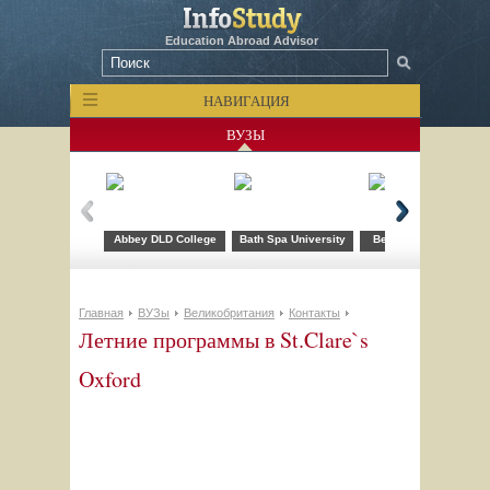
Education Abroad Advisor
НАВИГАЦИЯ
ВУЗЫ
Abbey DLD College
Bath Spa University
Bellerbys College
Главная
ВУЗы
Великобритания
Контакты
Летние программы в St.Clare`s
Oxford