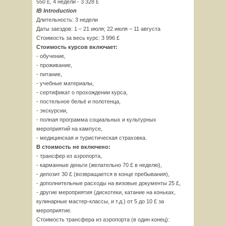
550 £, 4 недели - 3 328 £
IB Introduction
Длительность: 3 недели
Даты заездов: 1 – 21 июля; 22 июля – 11 августа
Стоимость за весь курс: 3 996 £
Стоимость курсов включает:
- обучение,
- проживание,
- питание,
- учебные материалы,
- сертификат о прохождении курса,
- постельное бельё и полотенца,
- экскурсии,
- полная программа социальных и культурных
мероприятий на кампусе,
- медицинская и туристическая страховка.
В стоимость не включено:
- трансфер из аэропорта,
- карманные деньги (желательно 70 £ в неделю),
- депозит 30 £ (возвращается в конце пребывания),
- дополнительные расходы на визовые документы 25 £,
- другие мероприятия (дискотеки, катание на коньках,
кулинарные мастер-классы, и т.д.) от 5 до 10 £ за
мероприятие.
Стоимость трансфера из аэропорта (в один конец):