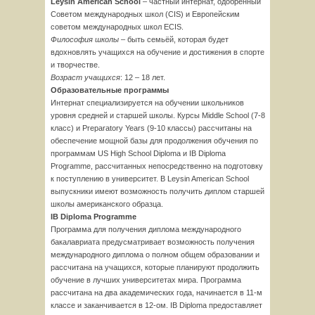
Leysin American School
– частный интернат, одобренный
Советом международных школ (CIS) и Европейским
советом международных школ ECIS.
Философия школы
– быть семьёй, которая будет
вдохновлять учащихся на обучение и достижения в спорте
и творчестве.
Возраст учащихся
: 12 – 18 лет.
Образовательные программы
Интернат специализируется на обучении школьников
уровня средней и старшей школы. Курсы Middle School (7-8
класс) и Preparatory Years (9-10 классы) рассчитаны на
обеспечение мощной базы для продолжения обучения по
программам US High School Diploma и IB Diploma
Programme, рассчитанных непосредственно на подготовку
к поступлению в университет. В Leysin American School
выпускники имеют возможность получить диплом старшей
школы американского образца.
IB Diploma Programme
Программа для получения диплома международного
бакалавриата предусматривает возможность получения
международного диплома о полном общем образовании и
рассчитана на учащихся, которые планируют продолжить
обучение в лучших университетах мира. Программа
рассчитана на два академических года, начинается в 11-м
классе и заканчивается в 12-ом. IB Diploma предоставляет