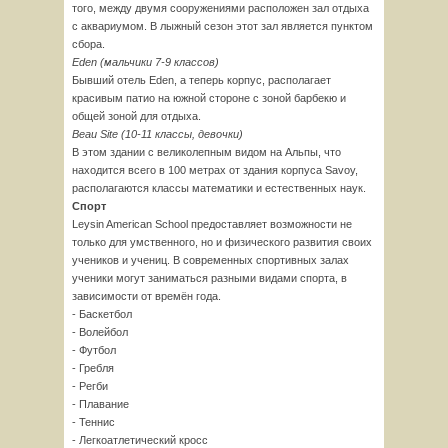
того, между двумя сооружениями расположен зал отдыха
с аквариумом. В лыжный сезон этот зал является пунктом
сбора.
Eden (мальчики 7-9 классов)
Бывший отель Eden, а теперь корпус, располагает
красивым патио на южной стороне с зоной барбекю и
общей зоной для отдыха.
Beau Site (10-11 классы, девочки)
В этом здании с великолепным видом на Альпы, что
находится всего в 100 метрах от здания корпуса Savoy,
располагаются классы математики и естественных наук.
Спорт
Leysin American School предоставляет возможности не
только для умственного, но и физического развития своих
учеников и учениц. В современных спортивных залах
ученики могут заниматься разными видами спорта, в
зависимости от времён года.
- Баскетбол
- Волейбол
- Футбол
- Гребля
- Регби
- Плавание
- Теннис
- Легкоатлетический кросс