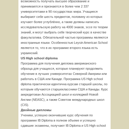
возможность получать высшее образование и
принимаются и признаются в более чем 2 337
университетами в 90 государствах мира. Учащиеся
выбирают себе шесть предметов, половину из которых
изучают более углублённо, а также должны написать
исследовательскую работу на 4000 знаков, эссе по теории
знаний, и могут выбрать себе творческий курс в качестве
факультатива. Обязательной частью программы являются
иностранные языки. Особенностью Leysin American School
является то, что в их программе второго языка есть
украинский.
US High school diploma
Программа для получения диплома американского
образца для учащихся, которые планируют продолжить
обучение в лучших университетах Северной Америки или
работать в США или Канаде. Программа US High school
diploma практически идентична курсам старшей школы, по
которым обучаются старшеклассники США и Канады. Курс
аккредитован Ассоциацией школ и колледжей Новой
Англии (NEASC), а также Советом международных школ
(CIS).
Двойные дипломы
Ученики, успешно окончившие курс обучения по
программе IB Diploma в полном объеме и успешно
сдавшие экзамены, получают IB Diploma и US High school