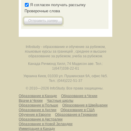
Я согласен получать рассылку
Проверочные слова
Отправить заявку
Infostudy - образование и обучение за рубежом,
языковые курсы за границей , среднее и высшее
образование за рубежом, учеба за рубежом.
Канада
Ричмонд Хилл
,
74 Мадисон аве.
Тел.:
1(647)338-22-61
Украина
Киев
,
01030
ул. Пушкинская 9А, офис №5.
Тел.: (044)222-51-37
© 2010—2026 InfoStudy.
Все права защищены.
Образование в Канаде
Образование в Чехии
Врачи в Чехии
Частные школы
Образование в Польше
Образование в Швейцарии
Образование в Англии
Образование в США
Обучение в Европе
Образование в Германии
Образование в Австралии
Образование в Новой Зеландии
Иммиграция в Канаду