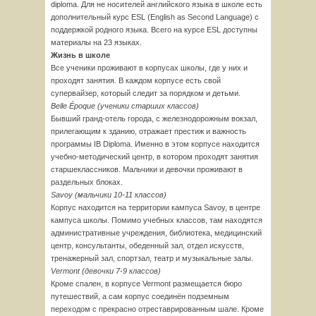
diploma. Для не носителей английского языка в школе есть
дополнительный курс ESL (English as Second Language) с
поддержкой родного языка. Всего на курсе ESL доступны
материалы на 23 языках.
Жизнь в школе
Все ученики проживают в корпусах школы, где у них и
проходят занятия. В каждом корпусе есть свой
супервайзер, который следит за порядком и детьми.
Belle Époque (ученики старших классов)
Бывший гранд-отель города, с железнодорожным вокзал,
прилегающим к зданию, отражает престиж и важность
программы IB Diploma. Именно в этом корпусе находится
учебно-методический центр, в котором проходят занятия
старшеклассников. Мальчики и девочки проживают в
раздельных блоках.
Savoy (мальчики 10-11 классов)
Корпус находится на территории кампуса Savoy, в центре
кампуса школы. Помимо учебных классов, там находятся
административные учреждения, библиотека, медицинский
центр, консультанты, обеденный зал, отдел искусств,
тренажерный зал, спортзал, театр и музыкальные залы.
Vermont (девочки 7-9 классов)
Кроме спален, в корпусе Vermont размещается бюро
путешествий, а сам корпус соединён подземным
переходом с прекрасно отреставрированным шале. Кроме