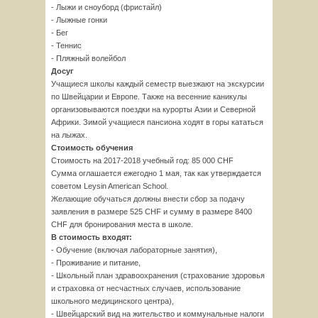
- Лыжи и сноуборд (фристайл)
- Лыжные гонки
- Бег
- Теннис
- Пляжный волейбол
Досуг
Учащиеся школы каждый семестр выезжают на экскурсии
по Швейцарии и Европе. Также на весенние каникулы
организовываются поездки на курорты Азии и Северной
Африки. Зимой учащиеся пансиона ходят в горы кататься
на лыжах.
Стоимость обучения
Стоимость на 2017-2018 учебный год: 85 000 CHF
Сумма оглашается ежегодно 1 мая, так как утверждается
советом Leysin American School.
Желающие обучаться должны внести сбор за подачу
заявления в размере 525 CHF и сумму в размере 8400
CHF для бронирования места в школе.
В стоимость входят:
- Обучение (включая лабораторные занятия),
- Проживание и питание,
- Школьный план здравоохранения (страхование здоровья
и страховка от несчастных случаев, использование
школьного медицинского центра),
- Швейцарский вид на жительство и коммунальные налоги