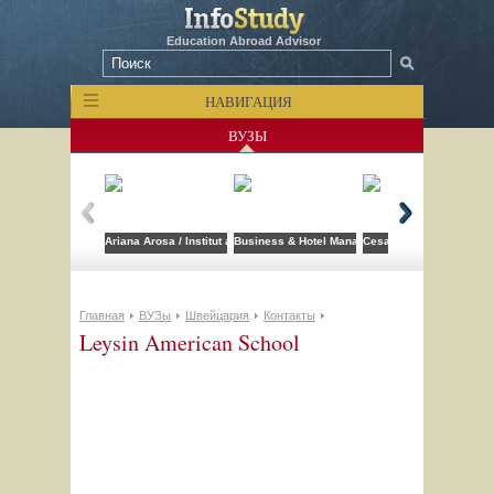
Education Abroad Advisor
НАВИГАЦИЯ
ВУЗЫ
Ariana Arosa / Institut auf dem Rosenberg
Business & Hotel Management School (BHMS)
Cesar Ritz Colleges Swi
Главная
ВУЗы
Швейцария
Контакты
Leysin American School