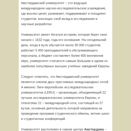
Амстердамский университет – это ведущее
международное научно-исследовательское учреждение,
где высоко ценят, развивают, поддерживают и поощряют
студентов, вносящих свой вклад в исследования и
научные разработки.
Университет имеет богатую историю, которая берет свое
начало с 1632 года, года его основания. На сегодняшний
день, когда в вузе обучается около 30 000 студентов,
работает 5 000 преподавателей и обслуживающего
персонала, а бюджет составляет более 600 миллионов
евро, университет считается самым большим и одним из
наиболее популярных высших учебных заведений Европы.
Следует отметить, что Амстердамский университет
является членом двух престижных международных сетей.
А именно: Лиги европейских исследовательских
университетов (LERU) – организации, объединяющей 22
лучших исследовательских университета Европы, и
Universitas 21 – международной сети, состоящей из 27
вузов, основная деятельность которой направлена на
проведение программ студенческого обмена, летних школ
и студенческих конференций.
Университет расположен в самом центре
Амстердама
–