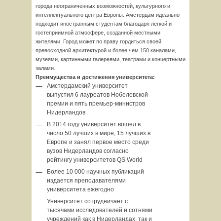
города неограниченных возможностей, культурного и
интеллектуального центра Европы. Амстердам идеально
подходит иностранным студентам благодаря легкой и
гостеприимной атмосфере, созданной местными
жителями. Город может по праву гордиться своей
превосходной архитектурой и более чем 150 каналами,
музеями, картинными галереями, театрами и концертными
залами.
Преимущества и достижения университета:
Амстердамский университет
выпустил 6 лауреатов Нобелевской
премии и пять премьер-министров
Нидерландов
В 2014 году университет вошел в
число 50 лучших в мире, 15 лучших в
Европе и занял первое место среди
вузов Нидерландов согласно
рейтингу университетов QS World
Более 10 000 научных публикаций
издается преподавателями
университета ежегодно
Университет сотрудничает с
тысячами исследователей и сотнями
учреждений как в Нидерландах, так и