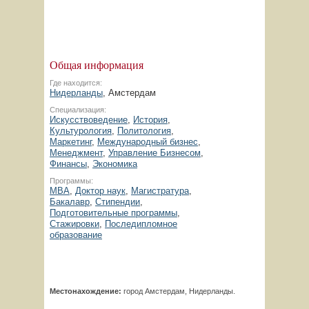
Общая информация
Где находится:
Нидерланды
, Амстердам
Специализация:
Искусствоведение
,
История
,
Культурология
,
Политология
,
Маркетинг
,
Международный бизнес
,
Менеджмент
,
Управление Бизнесом
,
Финансы
,
Экономика
Программы:
MBA
,
Доктор наук
,
Магистратура
,
Бакалавр
,
Стипендии
,
Подготовительные программы
,
Стажировки
,
Последипломное
образование
Местонахождение:
город Амстердам, Нидерланды.