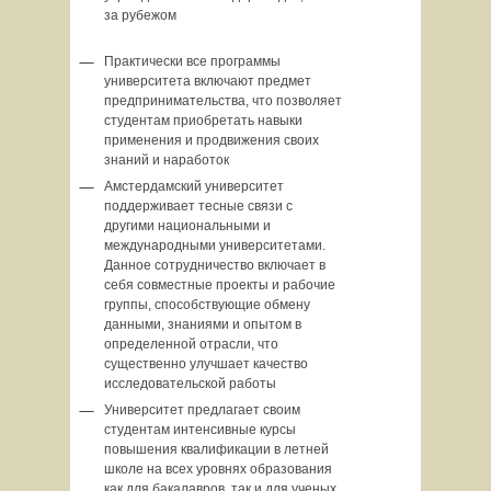
за рубежом
Практически все программы
университета включают предмет
предпринимательства, что позволяет
студентам приобретать навыки
применения и продвижения своих
знаний и наработок
Амстердамский университет
поддерживает тесные связи с
другими национальными и
международными университетами.
Данное сотрудничество включает в
себя совместные проекты и рабочие
группы, способствующие обмену
данными, знаниями и опытом в
определенной отрасли, что
существенно улучшает качество
исследовательской работы
Университет предлагает своим
студентам интенсивные курсы
повышения квалификации в летней
школе на всех уровнях образования
как для бакалавров, так и для ученых