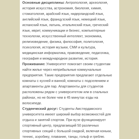
Основные дисциплины:
Антропология, археология,
история искусства, астрономия, биология, химия,
стоматология, арабский язык, нидерландский язык,
английский язык, французский язык, немецкий язык,
испанский язык, латынь, итальянский язык, греческий
язык, иврит, коммуникации и бизнес, компьютерные
технологии, искусственный интеллект, экономика,
религиоведение, физика, философия, политология,
психология, история музыки, СМИ и культура,
медицинская информатика, правоведение, педагогика,
география и международное развитие, история.
Проживание:
Университет помогает своим студентам
найти жилье через неприбыльные коммунальные
предприятия. Такие предприятия предлагают отдельные
комнаты с кухней и ванной, комнаты с подселением и
апартаменты для пар. Апартаменты для студентов
расположены рядом с университетом или в спальных
районах, но не более чем в 45 минутах езды на
велосипеде.
Студенческий досуг:
Студенты Амстердамского
университета имеют широкий выбор возможностей для
отдыха и занятий спортом. При вузе функционирует
спортивный центр, предлагающий 50 различных
спортивных секций с большой скидкой, включая коньки,
теннис, аэробику, плавание, танцы, гольф и греблю.