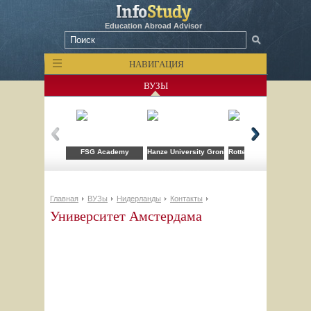
Education Abroad Advisor
НАВИГАЦИЯ
ВУЗЫ
FSG Academy
Hanze University Groningen
Rotterdam School of M
Главная
ВУЗы
Нидерланды
Контакты
Университет Амстердама